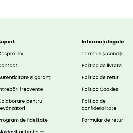
Suport
Informații legale
Despre noi
Termeni și condiții
Contact
Politica de livrare
utenticitate și garanții
Politica de retur
Întrebări frecvente
Politica Cookies
Colaborare pentru
Politica de
revânzători
confidețialitate
Program de fidelitate
Formular de retur
Moldavit autentic —