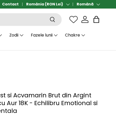
Contact
Transport gratuit de la 190 lei
România (RON Lei)
Română
Țară/Regiune
Limbă
Căutare
Sac
Zodii
Fazele lunii
Chakre
st si Acvamarin Brut din Argint
u Aur 18K - Echilibru Emotional si
entala