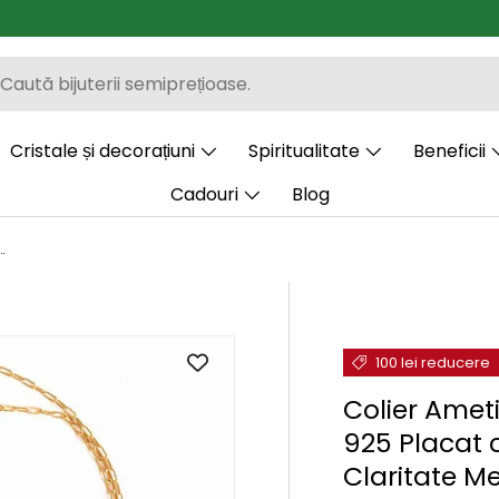
Cristale și decorațiuni
Spiritualitate
Beneficii
Cadouri
Blog
gint 925 Placat cu Aur 18K - Echilibru Emotional si Claritate Mentala
100 lei reducere
Colier Ameti
925 Placat c
Claritate M