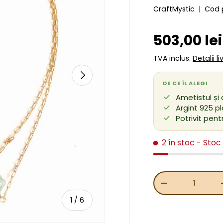
CraftMystic
|
Cod 
Preț de v
503,00 le
TVA inclus.
Detalii l
URMĂTORUL
DE CE ÎL ALEGI
Ametistul și
Argint 925 pl
Potrivit pent
2 în stoc
- Stoc
Cant.
REDUCEȚI CANT
de
1
/
6