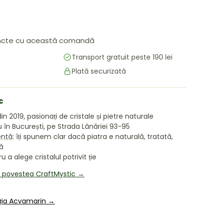
cte cu această comandă
Transport gratuit peste 190 lei
Plată securizată
c
in 2019, pasionați de cristale și pietre naturale
în București, pe Strada Lânăriei 93-95
entă
: îți spunem clar dacă piatra e naturală, tratată,
tă
 a alege cristalul potrivit ție
i povestea CraftMystic →
cția Acvamarin →