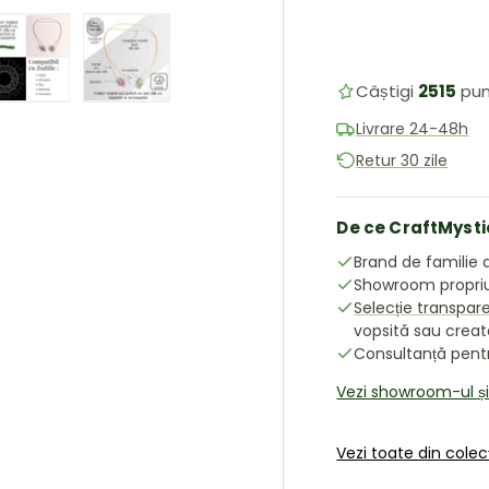
Câștigi
2515
pun
ea galeriei
în vizualizarea galeriei
 imaginea 4 în vizualizarea galeriei
Încărcați imaginea 5 în vizualizarea galeriei
Încărcați imaginea 6 în vizualizarea galeriei
Livrare 24-48h
Retur 30 zile
De ce CraftMysti
Brand de familie d
Showroom propriu 
Selecție transpar
vopsită sau crea
Consultanță pentru
Vezi showroom-ul ș
Vezi toate din cole