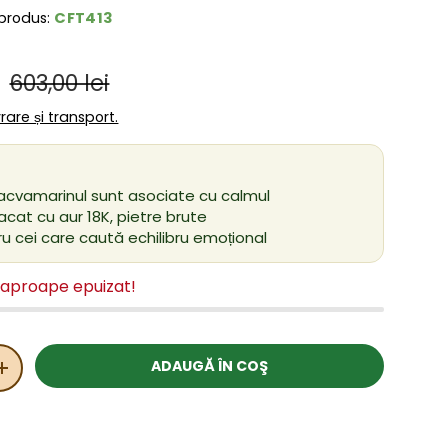
CFT413
produs:
Preț obișnuit
ânzare
i
603,00 lei
ivrare și transport.
 acvamarinul sunt asociate cu calmul
acat cu aur 18K, pietre brute
ru cei care caută echilibru emoțional
 aproape epuizat!
ADAUGĂ ÎN COŞ
ITATEA
MĂRIȚI CANTITATEA