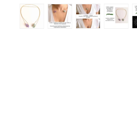
Încărcați imaginea 1 în vizualizarea galeriei
Încărcați imaginea 2 în vizualizar
Încărcați imaginea 3 
Încărcați