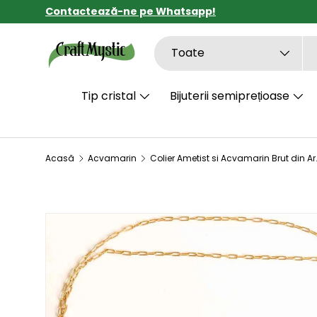
Contactează-ne pe Whatsapp!
SARI LA CONȚINUT
Căutare
Tipul de produs
Toate
Tip cristal
Bijuterii semiprețioase
Acasă
Acvamarin
Colier Ametist si Acvamarin Brut din Ar
SARI LA INFORMAȚIILE DESPRE PRODUS