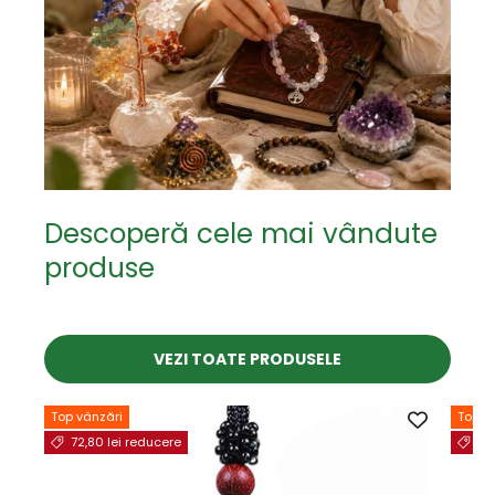
Descoperă cele mai vândute
produse
VEZI TOATE PRODUSELE
Top vânzări
Top v
72,80 lei reducere
44,