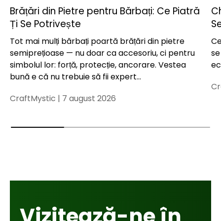
Brățări din Pietre pentru Bărbați: Ce Piatră
Ch
Ți Se Potrivește
Se
Tot mai mulți bărbați poartă brățări din pietre
Ce
semiprețioase — nu doar ca accesoriu, ci pentru
se
simbolul lor: forță, protecție, ancorare. Vestea
ech
bună e că nu trebuie să fii expert...
Cr
CraftMystic |
7 august 2026
Vizitează-ne în