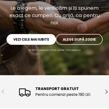
Le alegem, le verificăm și îți spunem
exact ce cumperi. Cu grijă, ca pentru
noi.
VEZI CELE MAI IUBITE
ALEGE DUPĂ ZODIE
60.000+ clienți din 2019 · 4,95★ / 1.124 recenzii
TRANSPORT GRATUIT
ANTERIOR
UR
Pentru comenzi peste 190 LEI