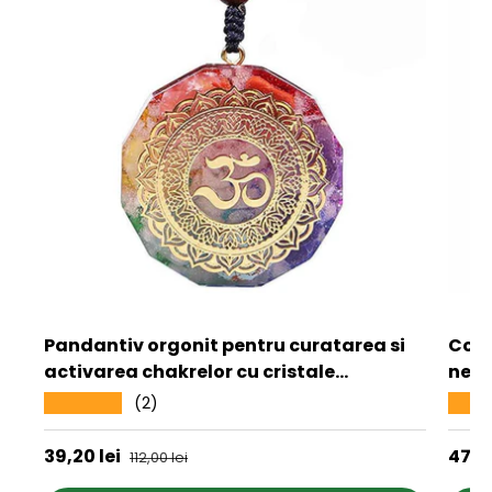
Pandantiv orgonit pentru curatarea si
Coli
activarea chakrelor cu cristale
negr
bionizate Realizat manual
de a
(2)
★★★★★
★★
Preț de vânzare
Preț
39,20 lei
Preț obișnuit
47,8
112,00 lei