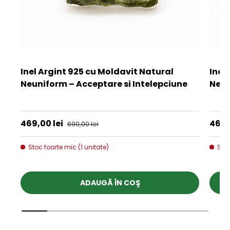
Inel Argint 925 cu Moldavit Natural
Inel
Neuniform – Acceptare si Intelepciune
Neun
★★★★★
★★
Preț de vânzare
Preț
469,00 lei
Preț obișnuit
469,
690,00 lei
Stoc foarte mic (1 unitate)
Stoc
ADAUGĂ ÎN COŞ