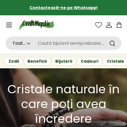
Transport gratuit de la 190 lei
SARI LA CONȚINUT
Sac
Căutare
Tipul de produs
Toate
Căutar
Zodii
Beneficii
Bijuterii
Cadouri
Cristale
Cristale naturale în
care poți avea
încredere