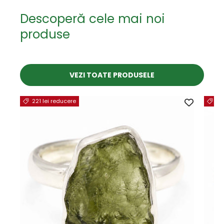
Descoperă cele mai noi
produse
VEZI TOATE PRODUSELE
221 lei reducere
221