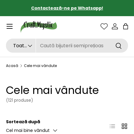
Transport gratuit de la 190 lei
SARI LA CONȚINUT
Sac
Căutare
Tipul de produs
Toate
Căutar
Acasă
Cele mai vândute
Cele mai vândute
(121 produse)
Sortează după
Listă
Grilă
Cel mai bine vândut