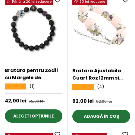
Până la 20 lei reducere
30 lei reducere
Bratara pentru Zodii
Bratara Ajustabila
cu Margele de
Cuart Roz 12mm si
Obsidian, Pandantiv
Pietre Mixte pentru
(1)
★★★★★
(4)
★★★★★
Mana Fatimei si
Vindecare
Ochiul „Rau”
Preț de vânzare
42,00 lei
Preț obișnuit
Preț de vânzare
62,00 lei
Preț obișnuit
62,00 lei
92,00 lei
ALEGEȚI OPȚIUNILE
ADAUGĂ ÎN COŞ