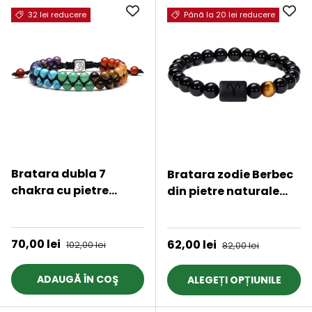
32 lei reducere
Până la 20 lei reducere
Bratara dubla 7
Bratara zodie Berbec
chakra cu pietre
din pietre naturale
semipretioase
8mm Obsidian si Ochi
★★★★★
★★★★★
naturale cu pigment
de Tigru pentru
de culoare de 6 mm -
barbati cu cele 12
Preț de vânzare
70,00 lei
Preț obișnuit
Preț de vânzare
62,00 lei
Preț obișnuit
102,00 lei
82,00 lei
Bratara pentru
constelatii - Include
meditatie
dubla gravura cu
ADAUGĂ ÎN COŞ
ALEGEȚI OPȚIUNILE
semn zodiacala
specifica