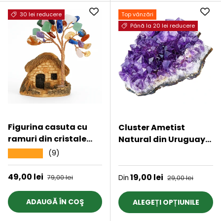
30 lei reducere
Top vânzări
Până la 20 lei reducere
Figurina casuta cu
Cluster Ametist
ramuri din cristale
Natural din Uruguay,
naturale 7 chakra -
Cristal Unic pentru
(9)
★★★★★
★★★★★
Decoratiune interior
Meditatie si
sau exterior, pentru
Echilibrare
Preț de vânzare
49,00 lei
Preț obișnuit
Preț de vânzare
19,00 lei
Preț obișnuit
79,00 lei
Din
29,00 lei
casa, birou, acvariu
Energetica,
Dimensiuni 5 cm
ADAUGĂ ÎN COŞ
ALEGEȚI OPȚIUNILE