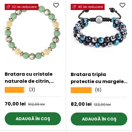
32 lei reducere
40 lei reducere
Bratara cu cristale
Bratara tripla
naturale de citrin,
protectie cu margele
pirita si verde
8mm din 3 pietre
(3)
★★★★★
(6)
★★★★★
aventurin de 8 mm -
semipretioase: Ochi
Bratara feng shui
de tigru albastru,
Preț de vânzare
70,00 lei
Preț obișnuit
Preț de vânzare
82,00 lei
Preț obișnuit
102,00 lei
122,00 lei
pentru meditatie,
Hematita si Obsidian
noroc, prosperitate
ADAUGĂ ÎN COŞ
ADAUGĂ ÎN COŞ