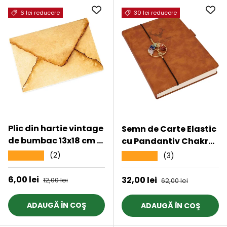
6 lei reducere
30 lei reducere
Plic din hartie vintage
Semn de Carte Elastic
de bumbac 13x18 cm -
cu Pandantiv Chakra
Eleganta si
'Arborele Vietii'
(2)
★★★★★
(3)
★★★★★
rafinament
Companion de
Lectura Ideal pentru
Preț de vânzare
6,00 lei
Preț obișnuit
Preț de vânzare
32,00 lei
Preț obișnuit
12,00 lei
62,00 lei
Copii si Femei
ADAUGĂ ÎN COŞ
ADAUGĂ ÎN COŞ