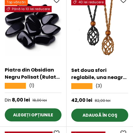
meditatie
Top vânzări
40 lei reducere
Până la 10 lei reducere
Piatra din Obsidian
Set doua sfori
Negru Polisat (Rulat)
reglabile, una neagra
3-4 cm Ideale pentru
si una maro, ideale
(1)
★★★★★
(3)
★★★★★
Reiki si Vindecare
pentru realizarea
Energetica
colierelor cu pietre
Preț de vânzare
8,00 lei
Preț obișnuit
Preț de vânzare
42,00 lei
Preț obișnuit
Din
18,00 lei
82,00 lei
naturale sau bijuterii
de artizanat
ALEGEȚI OPȚIUNILE
ADAUGĂ ÎN COŞ