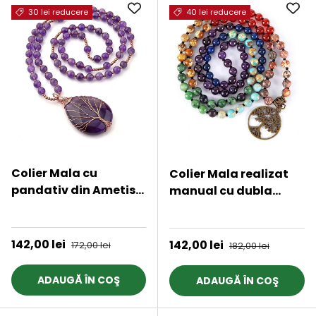
30 lei reducere
40 lei reducere
Colier Mala cu
Colier Mala realizat
pandativ din Ametist
manual cu dubla
natural invelit cu
utilizare si 108
★★★★★
★★★★★
sarma model Arborele
margele naturale
vietii si margele 8mm
semipretioase 7
Preț de vânzare
142,00 lei
Preț obișnuit
Preț de vânzare
142,00 lei
Preț obișnuit
172,00 lei
182,00 lei
- Cadou pentru
chakre - Pentru Yoga,
mame, iubita
Meditatie
ADAUGĂ ÎN COŞ
ADAUGĂ ÎN COŞ