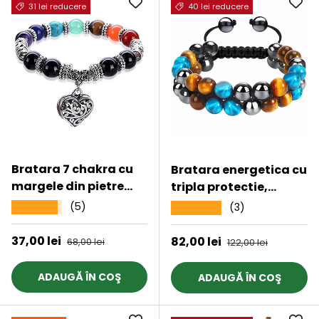
31 lei reducere
40 lei reducere
Bratara 7 chakra cu
Bratara energetica cu
margele din pietre
tripla protectie,
semipretioase si
realizata din pietre
(5)
★★★★★
(3)
★★★★★
pandantiv inima
semipretioase
10mm
hematit, ochi de tigru
Preț de vânzare
37,00 lei
Preț obișnuit
Preț de vânzare
82,00 lei
Preț obișnuit
68,00 lei
122,00 lei
galben si ochi de tigru
albastru de 8 mm -
ADAUGĂ ÎN COŞ
ADAUGĂ ÎN COŞ
bratara pentru
energie, protectie,