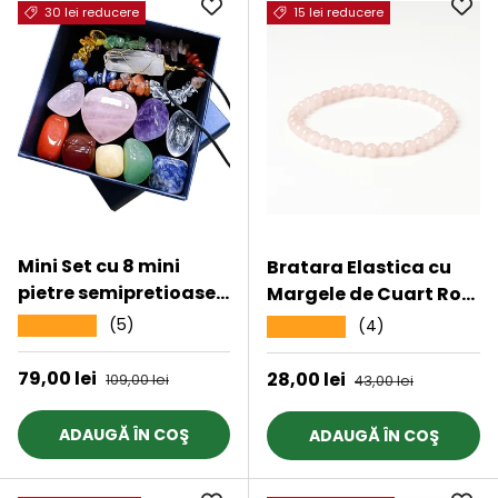
de bine
30 lei reducere
15 lei reducere
Mini Set cu 8 mini
Bratara Elastica cu
pietre semipretioase
Margele de Cuart Roz
polisate, 1 bratara
5mm - Iubire si
(5)
★★★★★
(4)
★★★★★
chakra, 1 colier cu
Vindecare
cristal de stanca si o
Emotionala
Preț de vânzare
79,00 lei
Preț obișnuit
Preț de vânzare
28,00 lei
Preț obișnuit
109,00 lei
43,00 lei
inima din cuart roz
ADAUGĂ ÎN COŞ
ADAUGĂ ÎN COŞ