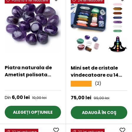
Până la 5 lei reducere
24 lei reducere
Piatra naturala de
Mini set de cristale
Ametist polisata
vindecatoare cu 14
(rulata) 4-5 cm
cristale - Include 7
★★★★★
(2)
★★★★★
Ideala pentru Reiki si
pietre naturale
Vindecare Energetica
polisate si 7 turnuri cu
Preț de vânzare
6,00 lei
Preț obișnuit
Preț de vânzare
75,00 lei
Preț obișnuit
Din
10,00 lei
99,00 lei
dublu varf din cristale
ALEGEȚI OPȚIUNILE
ADAUGĂ ÎN COŞ
32 lei reducere
20 lei reducere