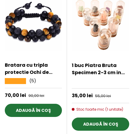
Bratara cu tripla
1 buc Piatra Bruta
protectie Ochi de
Specimen 2-3 cm in
tigru, onix negru mat
Sticluta cu Dop de
(5)
★★★★★
★★★★★
si roca vulcanica -
Pluta
Margele de 8 mm,
Preț de vânzare
70,00 lei
Preț obișnuit
Preț de vânzare
35,00 lei
Preț obișnuit
90,00 lei
55,00 lei
realizata manual
pentru barbati si
Stoc foarte mic (1 unitate)
ADAUGĂ ÎN COŞ
femei, aduce noroc,
prosperitate si fericire
ADAUGĂ ÎN COŞ