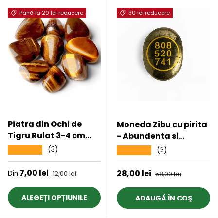
fericire
Până la 20 lei reducere
30 lei reducere
Piatra din Ochi de
Moneda Zibu cu pirita
Tigru Rulat 3-4 cm
- Abundenta si
Ideale pentru Reiki si
energie divina in
(3)
★★★★★
(3)
★★★★★
Vindecare Energetica
buzunarul tau
Preț de vânzare
7,00 lei
Preț obișnuit
Preț de vânzare
28,00 lei
Preț obișnuit
Din
12,00 lei
58,00 lei
ALEGEȚI OPȚIUNILE
ADAUGĂ ÎN COŞ