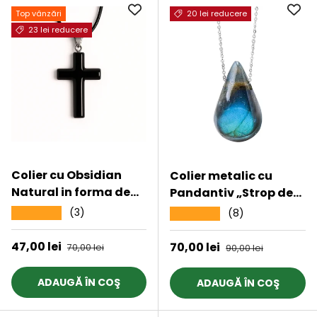
Top vânzări
20 lei reducere
23 lei reducere
Colier cu Obsidian
Colier metalic cu
Natural in forma de
Pandantiv „Strop de
cruce - Protectie
ploaie” din Labradorit
(3)
★★★★★
(8)
★★★★★
Energetica si Echilibru
natural Amuleta
Energetica Reiki
Preț de vânzare
47,00 lei
Preț obișnuit
Preț de vânzare
70,00 lei
Preț obișnuit
70,00 lei
90,00 lei
pentru Barbati si
Femei
ADAUGĂ ÎN COŞ
ADAUGĂ ÎN COŞ