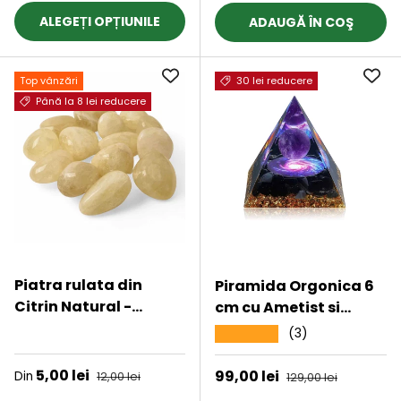
ALEGEȚI OPȚIUNILE
ADAUGĂ ÎN COŞ
Top vânzări
30 lei reducere
Până la 8 lei reducere
Piatra rulata din
Piramida Orgonica 6
Citrin Natural -
cm cu Ametist si
Abundenta si Energie,
Obsidian - Protectie si
★★★★★
(3)
★★★★★
3-4 cm
Echilibru Energetic
Preț de vânzare
5,00 lei
Preț obișnuit
Preț de vânzare
99,00 lei
Preț obișnuit
Din
12,00 lei
129,00 lei