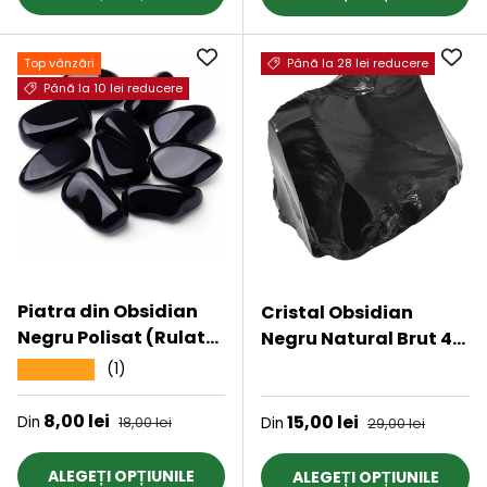
Top vânzări
Până la 28 lei reducere
Până la 10 lei reducere
Piatra din Obsidian
Cristal Obsidian
Negru Polisat (Rulat)
Negru Natural Brut 4-
3-4 cm Ideale pentru
5 cm: Pietre de
(1)
★★★★★
★★★★★
Reiki si Vindecare
Protectie si
Energetica
Echilibrare, Perfecte
Preț de vânzare
8,00 lei
Preț obișnuit
Preț de vânzare
15,00 lei
Preț obișnuit
Din
18,00 lei
Din
29,00 lei
pentru Meditatie si
Decor
ALEGEȚI OPȚIUNILE
ALEGEȚI OPȚIUNILE