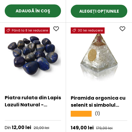
ADAUGĂ ÎN COŞ
ALEGEȚI OPȚIUNILE
Până la 8 lei reducere
30 lei reducere
Piatra rulata din Lapis
Piramida orgonica cu
Lazuli Natural -
selenit si simbolul
Stimuleaza
floarea vietii 8 cm -
★★★★★
(1)
★★★★★
Creativitatea, 3-4 cm
pentru curatarea
energiei negative,
Preț de vânzare
12,00 lei
Preț obișnuit
Preț de vânzare
149,00 lei
Preț obișnuit
Din
20,00 lei
179,00 lei