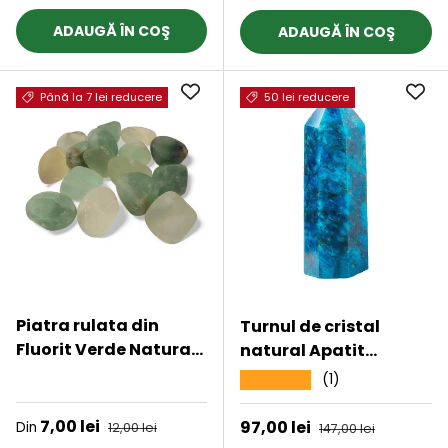
integritate si energie
pozitiva
ADAUGĂ ÎN COŞ
ADAUGĂ ÎN COŞ
Până la 7 lei reducere
50 lei reducere
Piatra rulata din
Turnul de cristal
Fluorit Verde Natural
natural Apatit
- Claritate Mentala,
Albastru 9-10 cm -
★★★★★
(1)
★★★★★
3-4 cm
Bagheta de vindecare
naturala cu 6 fete
Preț de vânzare
7,00 lei
Preț obișnuit
Preț de vânzare
97,00 lei
Preț obișnuit
Din
12,00 lei
147,00 lei
pentru meditatie