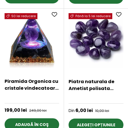
50 lei reducere
Până la 5 lei reducere
Piramida Orgonica cu
Piatra naturala de
cristale vindecatoare
Ametist polisata
de Ametist, Obsidian,
(rulata) 4-5 cm
★★★★★
★★★★★
foita aurie, rasina
Ideala pentru Reiki si
naturala si sfera din
Vindecare Energetica
Preț de vânzare
199,00 lei
Preț obișnuit
Preț de vânzare
6,00 lei
Preț obișnuit
249,00 lei
Din
10,00 lei
cristal ametist 8 cm -
pentru energie
ADAUGĂ ÎN COŞ
ALEGEȚI OPȚIUNILE