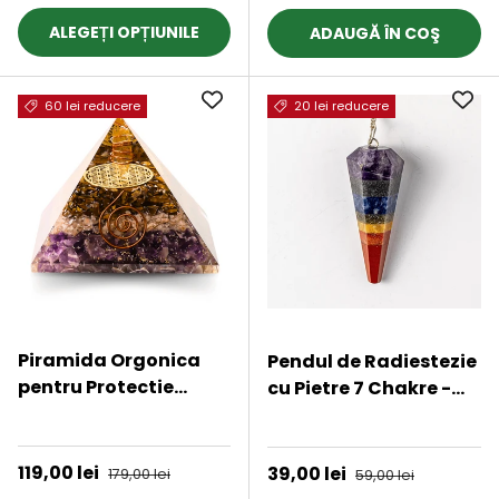
profunda,
ALEGEȚI OPȚIUNILE
ADAUGĂ ÎN COŞ
echilibrarea chakrelor
si terapia reiki
60 lei reducere
20 lei reducere
Piramida Orgonica
Pendul de Radiestezie
pentru Protectie
cu Pietre 7 Chakre -
Energetica, Vindecare
Echilibru Energetic si
★★★★★
★★★★★
si Meditatie -
Claritate
Dimensiune 70-75 mm
Preț de vânzare
119,00 lei
Preț obișnuit
Preț de vânzare
39,00 lei
Preț obișnuit
179,00 lei
59,00 lei