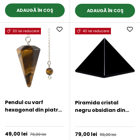
meditatie, vindecare
ADAUGĂ ÎN COŞ
ADAUGĂ ÎN COŞ
30 lei reducere
40 lei reducere
Pendul cu varf
Piramida cristal
hexagonal din piatra
negru obsidian din
naturala
piatra semipretioasa
★★★★★
★★★★★
semipretioasa ochi de
naturala 4 cm –
tigru
pentru protectie,
Preț de vânzare
49,00 lei
Preț obișnuit
Preț de vânzare
79,00 lei
Preț obișnuit
79,00 lei
119,00 lei