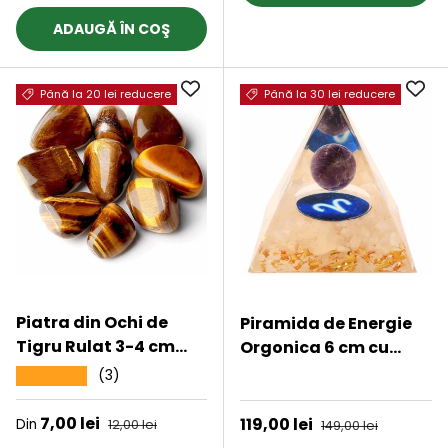
ADAUGĂ ÎN COŞ
Până la 20 lei reducere
Până la 30 lei reducere
Piatra din Ochi de
Piramida de Energie
Tigru Rulat 3-4 cm
Orgonica 6 cm cu
Ideale pentru Reiki si
Cristale de Vindecare
(3)
★★★★★
★★★★★
Vindecare Energetica
specifice Zodiei
Berbec pentru
Preț de vânzare
7,00 lei
Preț obișnuit
Preț de vânzare
119,00 lei
Preț obișnuit
Din
12,00 lei
149,00 lei
Relaxare, Meditatie si