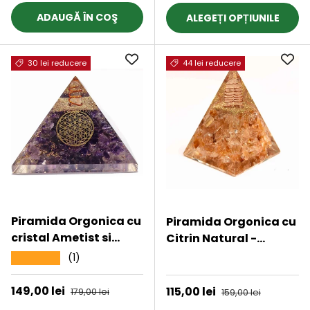
ADAUGĂ ÎN COŞ
ALEGEȚI OPȚIUNILE
30 lei reducere
44 lei reducere
Piramida Orgonica cu
Piramida Orgonica cu
cristal Ametist si
Citrin Natural -
simbolul floarea vietii
Prosperitate, Energie
(1)
★★★★★
★★★★★
8 cm – Pentru energie,
Pozitiva si Claritate
vindecarea reiki,
Mentala
Preț de vânzare
149,00 lei
Preț obișnuit
Preț de vânzare
115,00 lei
Preț obișnuit
179,00 lei
159,00 lei
echilibrarea chakrelor