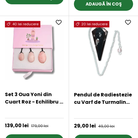
ADAUGĂ ÎN COŞ
40 lei reducere
20 lei reducere
Set 3 Oua Yoni din
Pendul de Radiestezie
Cuart Roz - Echilibru si
cu Varf de Turmalina
Forta Interioara
Neagra Naturala 45
★★★★★
★★★★★
mm
Preț de vânzare
139,00 lei
Preț obișnuit
Preț de vânzare
29,00 lei
Preț obișnuit
179,00 lei
49,00 lei