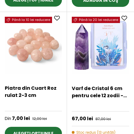
ALEGEȚI OPȚIUNILE
ADAUGĂ ÎN COŞ
Cristal Vindecator -
Meditatie - Yoga
Până la 10 lei reducere
Până la 20 lei reducere
Piatra din Cuart Roz
Varf de Cristal 6 cm
rulat 2-3 cm
pentru cele 12 zodii -
Pietre semipretioase
★★★★★
★★★★★
specifice zodiei
Berbec- Un cadou
Preț de vânzare
7,00 lei
Preț obișnuit
Preț de vânzare
67,00 lei
Preț obișnuit
Din
12,00 lei
87,00 lei
deosebit
Stoc redus (13 unități)
ALEGEȚI OPȚIUNILE