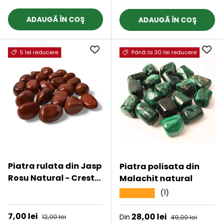
meditatie, vindecare
ADAUGĂ ÎN COŞ
ADAUGĂ ÎN COŞ
5 lei reducere
Până la 30 lei reducere
Piatra rulata din Jasp
Piatra polisata din
Rosu Natural - Creste
Malachit natural
Energia si Vitalitatea,
★★★★★
(1)
★★★★★
2-3 cm
Preț de vânzare
7,00 lei
Preț obișnuit
Preț de vânzare
28,00 lei
Preț obișnuit
12,00 lei
Din
49,00 lei