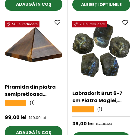
stresului
ADAUGĂ ÎN COŞ
ALEGEȚI OPȚIUNILE
50 lei reducere
28 lei reducere
Piramida din piatra
Labradorit Brut 6-7
semipretioasa
cm Piatra Magiei,
naturala ochi de tigru
(1)
★★★★★
Intuitiei
4 cm
(1)
★★★★★
Preț de vânzare
99,00 lei
Preț obișnuit
149,00 lei
Preț de vânzare
39,00 lei
Preț obișnuit
67,00 lei
ADAUGĂ ÎN COŞ