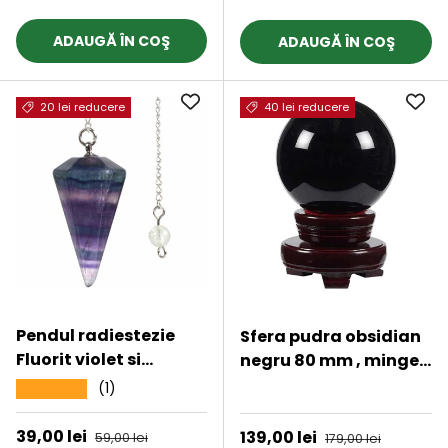
armonie, onestitate si
constientizare de sine
ADAUGĂ ÎN COŞ
ADAUGĂ ÎN COŞ
20 lei reducere
40 lei reducere
Pendul radiestezie
Sfera pudra obsidian
Fluorit violet si
negru 80 mm , minge
saculet satin de
de cristal decorativa,
(1)
★★★★★
★★★★★
catifea - Pentru
cu suport de lemn -
meditatie, divinatie
Pentru decor,
Preț de vânzare
39,00 lei
Preț obișnuit
Preț de vânzare
139,00 lei
Preț obișnuit
59,00 lei
179,00 lei