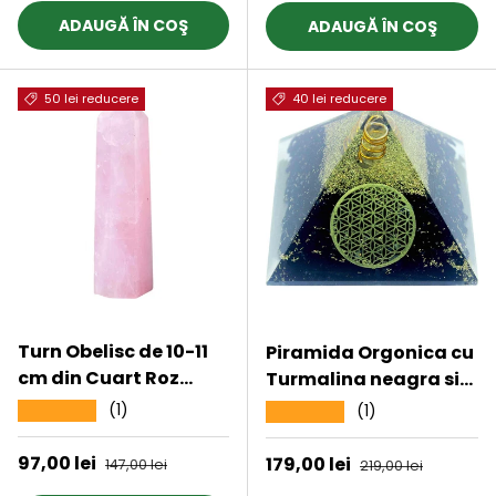
ADAUGĂ ÎN COŞ
ADAUGĂ ÎN COŞ
50 lei reducere
40 lei reducere
Turn Obelisc de 10-11
Piramida Orgonica cu
cm din Cuart Roz
Turmalina neagra si
Natural, Bagheta
simbolul floarea vietii
(1)
★★★★★
(1)
★★★★★
Mare de Cristal
8 cm – pentru
Vindecator cu 6
meditatie si trezirea
Preț de vânzare
97,00 lei
Preț obișnuit
Preț de vânzare
179,00 lei
Preț obișnuit
147,00 lei
219,00 lei
Fatete pentru Reiki,
spiritualitatii si a