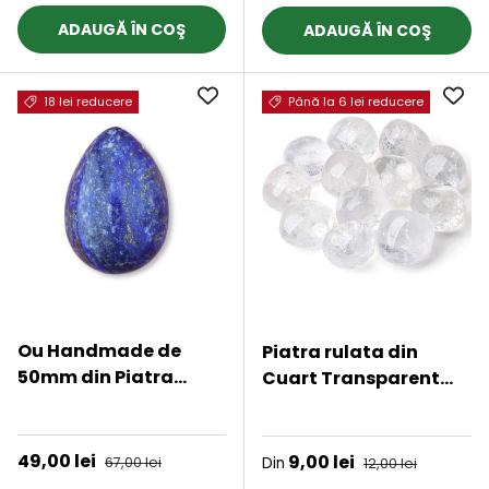
ADAUGĂ ÎN COŞ
ADAUGĂ ÎN COŞ
18 lei reducere
Până la 6 lei reducere
Ou Handmade de
Piatra rulata din
50mm din Piatra
Cuart Transparent
Naturala de Lapis
Natural - Claritate si
★★★★★
★★★★★
Lazuli
Energie, 2-3 cm
Preț de vânzare
49,00 lei
Preț obișnuit
Preț de vânzare
9,00 lei
Preț obișnuit
67,00 lei
Din
12,00 lei