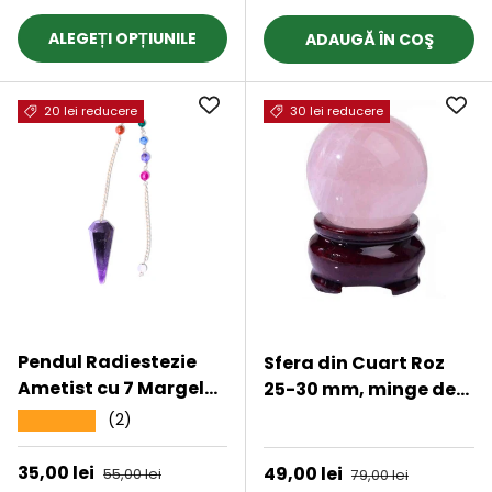
pace, calm si energie
pozitiva
ALEGEȚI OPȚIUNILE
ADAUGĂ ÎN COŞ
20 lei reducere
30 lei reducere
Pendul Radiestezie
Sfera din Cuart Roz
Ametist cu 7 Margele
25-30 mm, minge de
Chakre pentru
cristal decorativa, cu
(2)
★★★★★
★★★★★
Vindecare
suport de lemn -
Pentru decor,
Preț de vânzare
35,00 lei
Preț obișnuit
Preț de vânzare
49,00 lei
Preț obișnuit
55,00 lei
79,00 lei