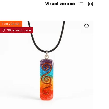
Listă
Grilă
Vizualizare ca
Top vânzări
30 lei reducere