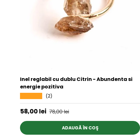
Inel reglabil cu dublu Citrin - Abundenta si
energie pozitiva
(2)
★★★★★
Preț de vânzare
Preț obișnuit
58,00 lei
78,00 lei
ADAUGĂ ÎN COŞ