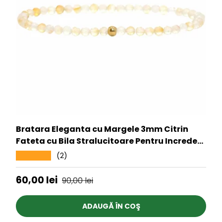
Bratara Eleganta cu Margele 3mm Citrin
Fateta cu Bila Stralucitoare Pentru Incredere
in sine, Revigorare
(2)
★★★★★
Preț de vânzare
Preț obișnuit
60,00 lei
90,00 lei
ADAUGĂ ÎN COŞ