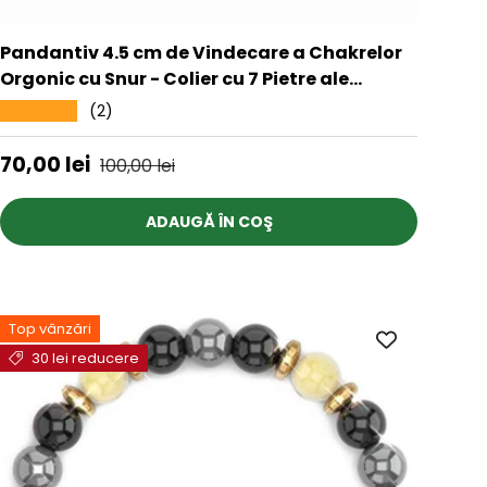
Pandantiv 4.5 cm de Vindecare a Chakrelor
Orgonic cu Snur - Colier cu 7 Pietre ale
Chakrelor pentru Protectia Energetica si
(2)
★★★★★
Vindecare Spirituala
Preț de vânzare
Preț obișnuit
70,00 lei
100,00 lei
ADAUGĂ ÎN COŞ
Top vânzări
30 lei reducere