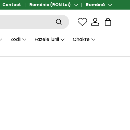
Contact
Transport gratuit de la 190 lei
România (RON Lei)
Română
Țară/Regiune
Limbă
Căutare
Sac
Zodii
Fazele lunii
Chakre