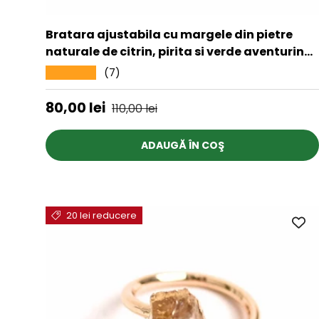
Bratara ajustabila cu margele din pietre
naturale de citrin, pirita si verde aventurin
de 8 mm - Bratara pentru Atragerea
(7)
★★★★★
Bogatiei si Succesului
Preț de vânzare
Preț obișnuit
80,00 lei
110,00 lei
ADAUGĂ ÎN COŞ
20 lei reducere