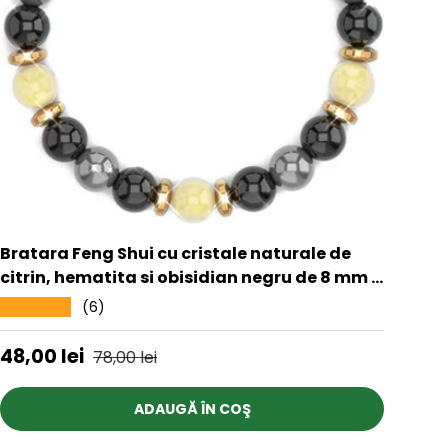
Bratara Feng Shui cu cristale naturale de
citrin, hematita si obisidian negru de 8 mm -
Generator de bogatie si atractie norocoasa
(6)
★★★★★
a banilor, prosperitate
Preț de vânzare
Preț obișnuit
48,00 lei
78,00 lei
ADAUGĂ ÎN COŞ