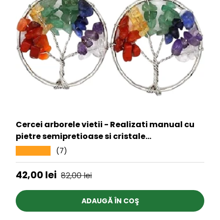
Cercei arborele vietii - Realizati manual cu
pietre semipretioase si cristale
vindecatoare a celor 7 chakre
(7)
★★★★★
Preț de vânzare
Preț obișnuit
42,00 lei
82,00 lei
ADAUGĂ ÎN COŞ