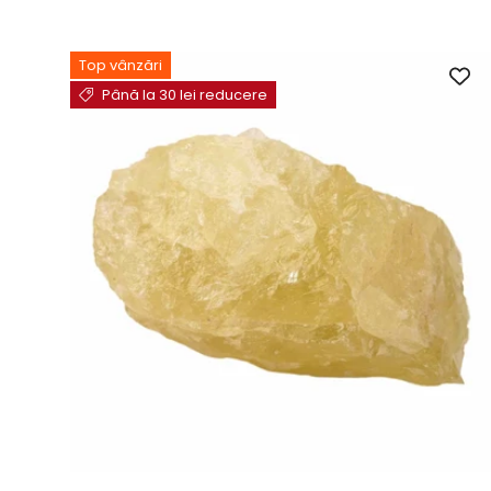
Top vânzări
Până la 30 lei reducere