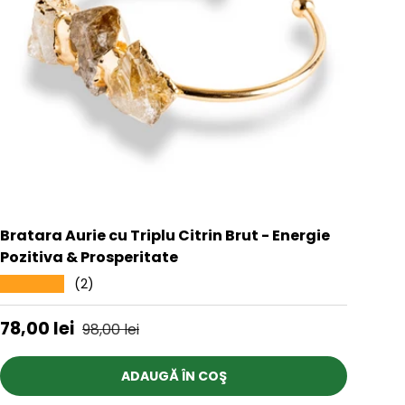
Bratara Aurie cu Triplu Citrin Brut - Energie
Pozitiva & Prosperitate
(2)
★★★★★
Preț de vânzare
Preț obișnuit
78,00 lei
98,00 lei
ADAUGĂ ÎN COŞ