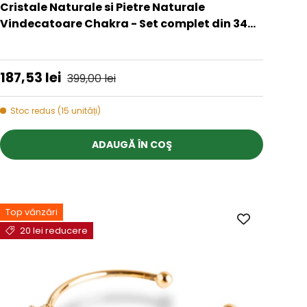
Cristale Naturale si Pietre Naturale
Vindecatoare Chakra - Set complet din 34
Piese pentru meditatie, spiritualitate -
★★★★★
Selenit, Lapis, Citrine, Ametist
Preț de vânzare
Preț obișnuit
187,53 lei
399,00 lei
Stoc redus (15 unități)
ADAUGĂ ÎN COŞ
Top vânzări
20 lei reducere