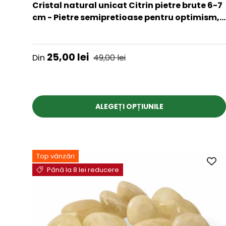
Cristal natural unicat Citrin pietre brute 6-7
cm - Pietre semipretioase pentru optimism,
creativitate, motivatie
★★★★★
Preț de vânzare
Preț obișnuit
25,00 lei
Din
49,00 lei
ALEGEȚI OPȚIUNILE
Top vânzări
Până la 8 lei reducere