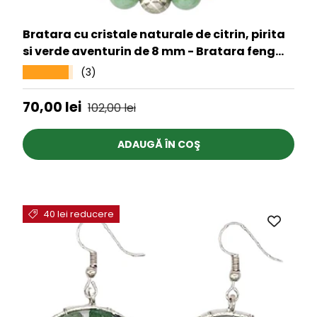
Bratara cu cristale naturale de citrin, pirita
si verde aventurin de 8 mm - Bratara feng
shui pentru meditatie, noroc, prosperitate
(3)
★★★★★
Preț de vânzare
Preț obișnuit
70,00 lei
102,00 lei
ADAUGĂ ÎN COŞ
40 lei reducere