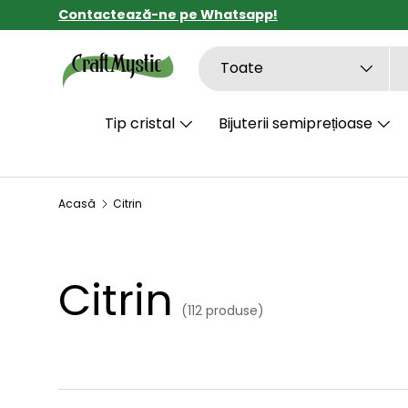
Contactează-ne pe Whatsapp!
SARI LA CONȚINUT
Căutare
Tipul de produs
Toate
Tip cristal
Bijuterii semiprețioase
Acasă
Citrin
Citrin
(112 produse)