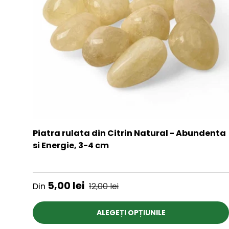
Piatra rulata din Citrin Natural - Abundenta
si Energie, 3-4 cm
★★★★★
Preț de vânzare
Preț obișnuit
5,00 lei
Din
12,00 lei
ALEGEȚI OPȚIUNILE