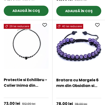
educationale pentru
baieti si fete
ADAUGĂ ÎN COŞ
ADAUGĂ ÎN COŞ
29 lei reducere
40 lei reducere
Protectie si Echilibru -
Bratara cu Margele 6
Colier Inima din
mm din Obsidian si
Obsidian de Gheata si
Ametist Pentru
★★★★★
★★★★★
Obsidian Natural
Creativitate,
Protectie,
Preț de vânzare
73,00 lei
Preț obișnuit
Preț de vânzare
78,00 lei
Preț obișnuit
102,00 lei
118,00 lei