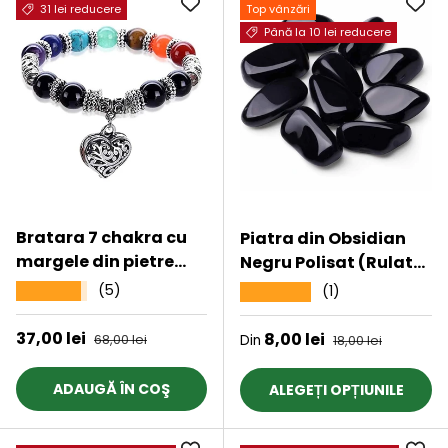
de bine
31 lei reducere
Top vânzări
Până la 10 lei reducere
Bratara 7 chakra cu
Piatra din Obsidian
margele din pietre
Negru Polisat (Rulat)
semipretioase si
3-4 cm Ideale pentru
(5)
★★★★★
(1)
★★★★★
pandantiv inima
Reiki si Vindecare
10mm
Energetica
Preț de vânzare
37,00 lei
Preț obișnuit
Preț de vânzare
8,00 lei
Preț obișnuit
68,00 lei
Din
18,00 lei
ADAUGĂ ÎN COŞ
ALEGEȚI OPȚIUNILE