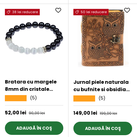
38 lei reducere
50 lei reducere
Bratara cu margele
Jurnal piele naturala
8mm din cristale
cu bufnite si obsidian
naturale Obsidian
– Intelepciune si
(5)
★★★★★
(5)
★★★★★
negru si selenit pentru
protectie
dragoste
Preț de vânzare
52,00 lei
Preț obișnuit
Preț de vânzare
149,00 lei
Preț obișnuit
90,00 lei
199,00 lei
ADAUGĂ ÎN COŞ
ADAUGĂ ÎN COŞ