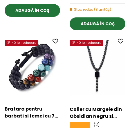
integritate si energie
pentru Femei si
pozitiva
Barbati
Stoc redus (8 unități)
ADAUGĂ ÎN COŞ
ADAUGĂ ÎN COŞ
40 lei reducere
40 lei reducere
Bratara pentru
Colier cu Margele din
barbati si femei cu 7
Obsidian Negru si
tipuri de Cristale
Onyx model Y Piatra
★★★★★
(2)
★★★★★
pentru cele 7 Chakre