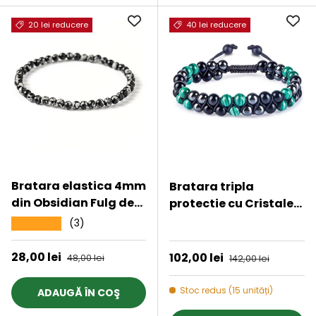
20 lei reducere
40 lei reducere
Bratara elastica 4mm
Bratara tripla
din Obsidian Fulg de
protectie cu Cristale
Nea - Protectie si
8mm de Malachit,
(3)
★★★★★
★★★★★
Echilibru
Obsidian Negru si
Pietre Hematit -
Preț de vânzare
28,00 lei
Preț obișnuit
Preț de vânzare
102,00 lei
Preț obișnuit
48,00 lei
142,00 lei
Bijuterie Autentica de
Vindecare pentru
Stoc redus (15 unități)
ADAUGĂ ÎN COŞ
Barbati si Femei