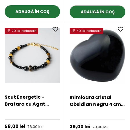
meditatie, vindecare
ADAUGĂ ÎN COŞ
ADAUGĂ ÎN COŞ
20 lei reducere
40 lei reducere
Scut Energetic -
Inimioara cristal
Bratara cu Agat
Obsidian Negru 4 cm
Negru, Obsidian si
si saculet satin inclus
★★★★★
★★★★★
Ochi de Tigru
- pentru protectie,
stabilitate si armonie
Preț de vânzare
58,00 lei
Preț obișnuit
Preț de vânzare
39,00 lei
Preț obișnuit
78,00 lei
79,00 lei