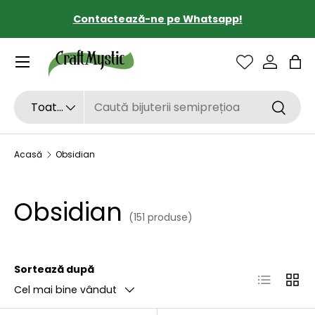
Transport gratuit de la 190 lei
SARI LA CONȚINUT
Sac
Căutare
Tipul de produs
Toate
Căutar
Acasă
Obsidian
Obsidian
(151 produse)
Sortează după
Listă
Grilă
Cel mai bine vândut