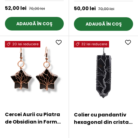
Preț de vânzare
52,00 lei
Preț obișnuit
Preț de vânzare
50,00 lei
Preț obișnuit
70,00 lei
70,00 lei
ADAUGĂ ÎN COŞ
ADAUGĂ ÎN COŞ
20 lei reducere
32 lei reducere
Cercei Aurii cu Piatra
Colier cu pandantiv
de Obsidian in Forma
hexagonal din cristal
de Stea
obsidian - Realizat
★★★★★
★★★★★
manual, infasurat