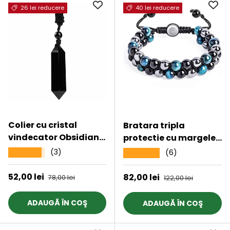
26 lei reducere
40 lei reducere
Colier cu cristal
Bratara tripla
vindecator Obsidian
protectie cu margele
Negru, in forma
8mm din 3 pietre
(3)
★★★★★
(6)
★★★★★
hexagonala cu dublu
semipretioase: Ochi
varf si franghie
de tigru albastru,
Preț de vânzare
52,00 lei
Preț obișnuit
Preț de vânzare
82,00 lei
Preț obișnuit
78,00 lei
122,00 lei
neagra ajustabila -
Hematita si Obsidian
pentru protectie,
ADAUGĂ ÎN COŞ
ADAUGĂ ÎN COŞ
stabilitate si armonie