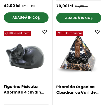
intr-o sarma de cupru
Preț de vânzare
42,00 lei
Preț obișnuit
Preț de vânzare
70,00 lei
Preț obișnuit
62,00 lei
102,00 lei
argintie, dandu-i o
forma perfecta
ADAUGĂ ÎN COŞ
ADAUGĂ ÎN COŞ
30 lei reducere
50 lei reducere
Figurina Pisicuta
Piramida Orgonica
Adormita 4 cm din
Obsidian cu Varf de
Obsidian Natural -
Cuart de Stanca si
★★★★★
★★★★★
Protectie si Liniste
Spirala de Cupru -