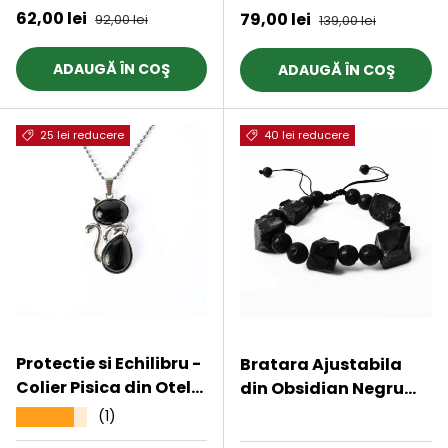
Decoratiuni, Piatra
Preț de vânzare
62,00 lei
Preț obișnuit
Preț de vânzare
79,00 lei
Preț obișnuit
92,00 lei
139,00 lei
Semipretioasa
ADAUGĂ ÎN COŞ
ADAUGĂ ÎN COŞ
25 lei reducere
40 lei reducere
Protectie si Echilibru -
Bratara Ajustabila
Colier Pisica din Otel
din Obsidian Negru
Inoxidabil cu Obsidian
Brut si Roca Vulcanica
(1)
★★★★★
★★★★★
Margele de Cristal si