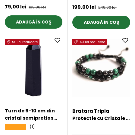
Protectie
Preț de vânzare
79,00 lei
Preț obișnuit
Preț de vânzare
199,00 lei
Preț obișnuit
109,00 lei
249,00 lei
ADAUGĂ ÎN COŞ
ADAUGĂ ÎN COŞ
50 lei reducere
40 lei reducere
Turn de 9-10 cm din
Bratara Tripla
cristal semipretios
Protectie cu Cristale 6
vindecator
mm de Malachit,
(1)
★★★★★
★★★★★
hexagonal Obsidian -
Obsidian Negru si