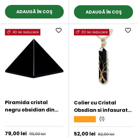
ADAUGĂ ÎN COŞ
ADAUGĂ ÎN COŞ
40 lei reducere
30 lei reducere
Piramida cristal
Colier cu Cristal
negru obsidian din
Obsdian si infasurat
piatra semipretioasa
cu sarma forma
★★★★★
(1)
★★★★★
naturala 4 cm –
Arborele Vietii -
pentru protectie,
Bijuterie Spirituala
Preț de vânzare
79,00 lei
Preț obișnuit
Preț de vânzare
52,00 lei
Preț obișnuit
119,00 lei
82,00 lei