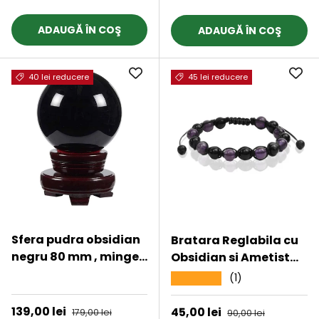
Semnificatie
noroc si bogatie
ADAUGĂ ÎN COŞ
ADAUGĂ ÎN COŞ
40 lei reducere
45 lei reducere
Sfera pudra obsidian
Bratara Reglabila cu
negru 80 mm , minge
Obsidian si Ametist
de cristal decorativa,
8mm - Protectie si
★★★★★
(1)
★★★★★
cu suport de lemn -
Liniste Interioara
Pentru decor,
Preț de vânzare
139,00 lei
Preț obișnuit
Preț de vânzare
45,00 lei
Preț obișnuit
179,00 lei
90,00 lei