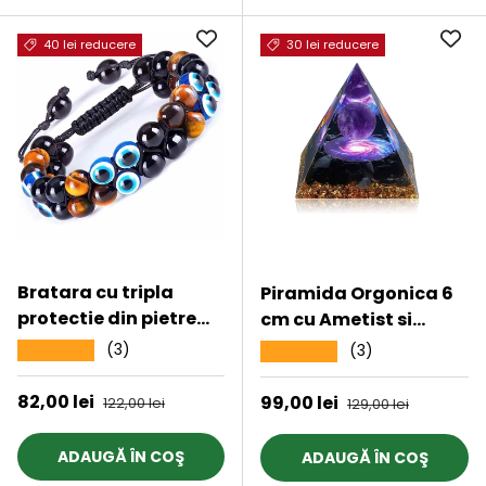
40 lei reducere
30 lei reducere
Bratara cu tripla
Piramida Orgonica 6
protectie din pietre
cm cu Ametist si
naturale 8mm Ochi de
Obsidian - Protectie si
(3)
★★★★★
(3)
★★★★★
tigru natural,
Echilibru Energetic
Obsidian negru si
Preț de vânzare
82,00 lei
Preț obișnuit
Preț de vânzare
99,00 lei
Preț obișnuit
122,00 lei
129,00 lei
„Ochiul rau” - Pentru
noroc si prosperitate,
ADAUGĂ ÎN COŞ
ADAUGĂ ÎN COŞ
fericire