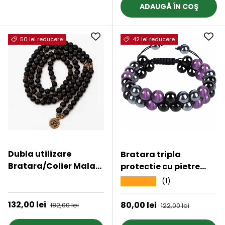
ADAUGĂ ÎN COŞ
50 lei reducere
42 lei reducere
Dubla utilizare
Bratara tripla
Bratara/Colier Mala
protectie cu pietre
cu 108 Margele de
semipretioase 6mm
★★★★★
(1)
★★★★★
Obsidian Negru,
ametist, hematit si
Bijuterie pentru
obsidian negru -
Preț de vânzare
132,00 lei
Preț obișnuit
Preț de vânzare
80,00 lei
Preț obișnuit
182,00 lei
122,00 lei
Meditatie si Yoga
Imbunatateste