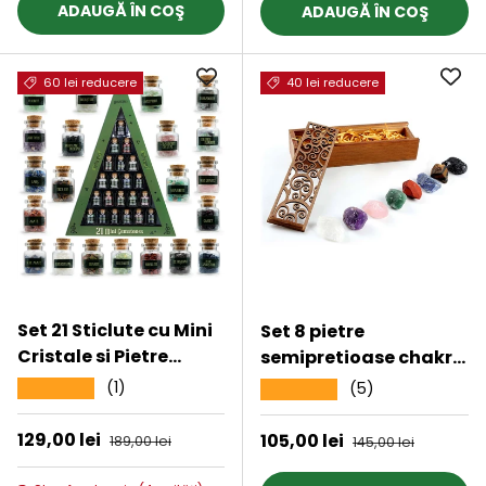
carisma, norocul si
ADAUGĂ ÎN COŞ
ADAUGĂ ÎN COŞ
fericirea
60 lei reducere
40 lei reducere
Set 21 Sticlute cu Mini
Set 8 pietre
Cristale si Pietre
semipretioase chakra
Naturale pentru
in cutie de lemn -
(1)
★★★★★
(5)
★★★★★
Ritualuri Magice si
Cristale reiki de
Meditatie
vindecare din piatre
Preț de vânzare
129,00 lei
Preț obișnuit
Preț de vânzare
105,00 lei
Preț obișnuit
189,00 lei
145,00 lei
naturale brute pentru