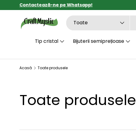
Contactează-ne pe Whatsapp!
SARI LA CONȚINUT
Căutare
Tipul de produs
Toate
Tip cristal
Bijuterii semiprețioase
Acasă
Toate produsele
Toate produsele