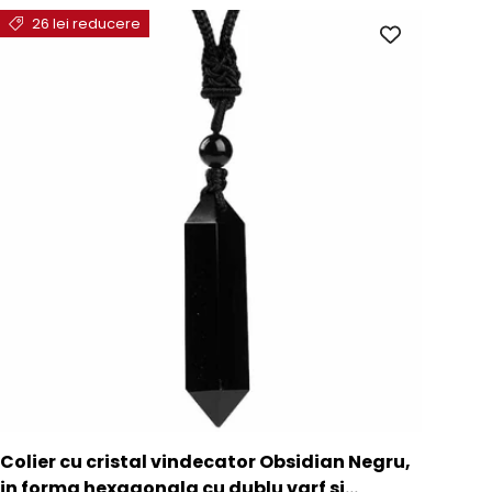
26 lei reducere
Colier cu cristal vindecator Obsidian Negru,
in forma hexagonala cu dublu varf si