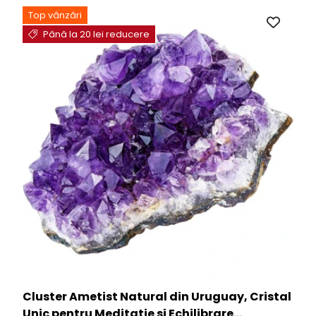
Top vânzări
Până la 20 lei reducere
Cluster Ametist Natural din Uruguay, Cristal
Unic pentru Meditatie si Echilibrare