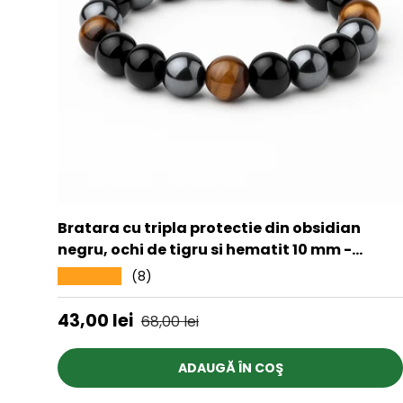
Bratara cu tripla protectie din obsidian
negru, ochi de tigru si hematit 10 mm -
Bratara feng shui pentru protectie, noroc si
(8)
★★★★★
prosperitate
Preț de vânzare
Preț obișnuit
43,00 lei
68,00 lei
ADAUGĂ ÎN COŞ