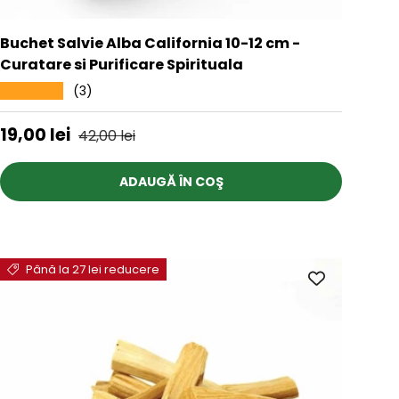
Buchet Salvie Alba California 10-12 cm -
Curatare si Purificare Spirituala
(3)
★★★★★
Preț de vânzare
Preț obișnuit
19,00 lei
42,00 lei
ADAUGĂ ÎN COŞ
Până la 27 lei reducere