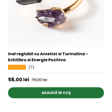
Inel reglabil cu Ametist si Turmalina -
Echilibru si Energie Pozitiva
(7)
★★★★★
Preț de vânzare
Preț obișnuit
58,00 lei
78,00 lei
ADAUGĂ ÎN COŞ