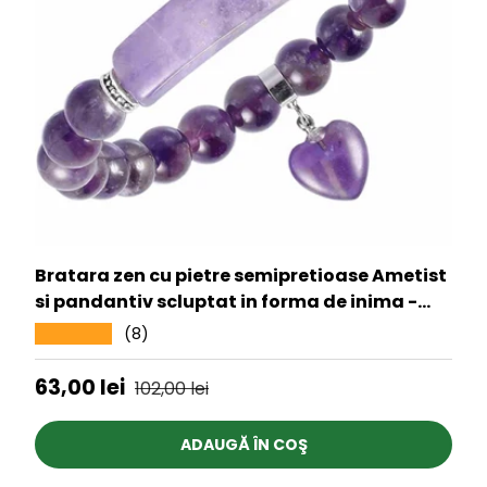
Bratara zen cu pietre semipretioase Ametist
si pandantiv scluptat in forma de inima -
bratara feng shui pentru meditatie, liniste,
(8)
★★★★★
echilibru
Preț de vânzare
Preț obișnuit
63,00 lei
102,00 lei
ADAUGĂ ÎN COŞ