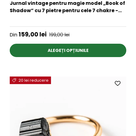
Jurnal vintage pentru magie model „Book of
Shadow” cu 7 pietre pentru cele 7 chakre -
Jurnal cu inchidere cu lacat, handmade din
★★★★★
piele vintage 20x15 cm
Preț de vânzare
Preț obișnuit
159,00 lei
Din
199,00 lei
ALEGEȚI OPȚIUNILE
20 lei reducere