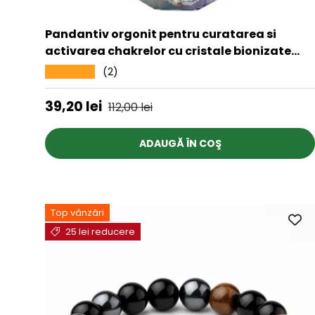
Pandantiv orgonit pentru curatarea si
activarea chakrelor cu cristale bionizate
Realizat manual
(2)
★★★★★
Preț de vânzare
Preț obișnuit
39,20 lei
112,00 lei
ADAUGĂ ÎN COŞ
Top vânzări
25 lei reducere