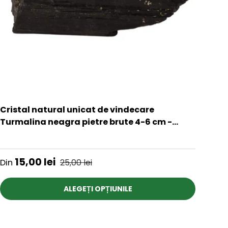
Cristal natural unicat de vindecare
Turmalina neagra pietre brute 4-6 cm -
Pentru energie pozitiva, protectie
★★★★★
Preț de vânzare
Preț obișnuit
15,00 lei
Din
25,00 lei
ALEGEȚI OPȚIUNILE