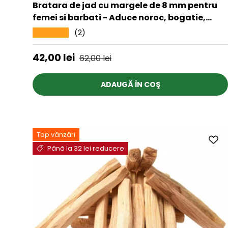
Bratara de jad cu margele de 8 mm pentru
femei si barbati - Aduce noroc, bogatie,
prosperitate
(2)
★★★★★
Preț de vânzare
Preț obișnuit
42,00 lei
62,00 lei
ADAUGĂ ÎN COŞ
Top vânzări
Până la 32 lei reducere