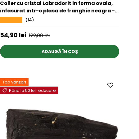
Colier cu cristal Labradorit in forma ovala,
infasurat intr-o plasa de franghie neagra - o
piatra semipretioasa pentru meditatie,
(14)
★★★★★
intuitie, imaginatie
Preț de vânzare
Preț obișnuit
54,90 lei
122,00 lei
ADAUGĂ ÎN COŞ
Top vânzări
Până la 50 lei reducere