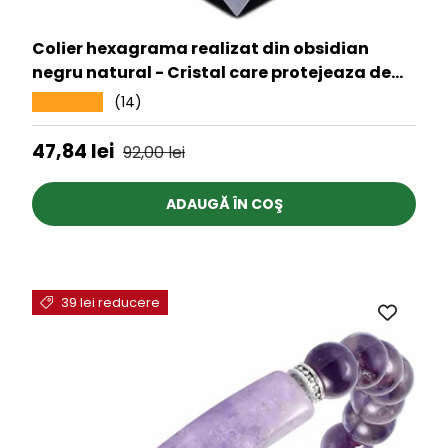
Colier hexagrama realizat din obsidian
negru natural - Cristal care protejeaza de
afectarea cu energii negative
(14)
★★★★★
Preț de vânzare
Preț obișnuit
47,84 lei
92,00 lei
ADAUGĂ ÎN COŞ
39 lei reducere