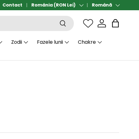
Contact
Transport gratuit de la 190 lei
România (RON Lei)
Română
Țară/Regiune
Limbă
Căutare
Sac
Zodii
Fazele lunii
Chakre