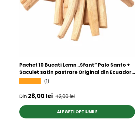
Pachet 10 Bucati Lemn „Sfant” Palo Santo +
Saculet satin pastrare Original din Ecuador -
Pentru Curatarea Cristalelor
(1)
★★★★★
Preț de vânzare
Preț obișnuit
28,00 lei
Din
42,00 lei
ALEGEȚI OPȚIUNILE