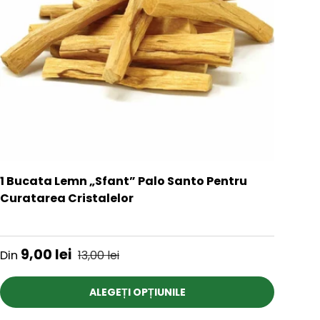
1 Bucata Lemn „Sfant” Palo Santo Pentru
Curatarea Cristalelor
★★★★★
Preț de vânzare
Preț obișnuit
9,00 lei
Din
13,00 lei
ALEGEȚI OPȚIUNILE