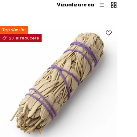
Listă
Grilă
Vizualizare ca
Top vânzări
23 lei reducere