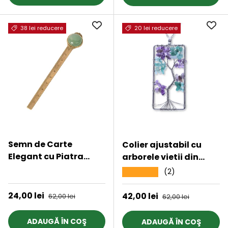
38 lei reducere
20 lei reducere
Semn de Carte
Colier ajustabil cu
Elegant cu Piatra
arborele vietii din
Naturala de
ametist si aventurin
★★★★★
(2)
★★★★★
Aventurin Verde si
verde - Armonie si
Alama
Echilibru
Preț de vânzare
24,00 lei
Preț obișnuit
Preț de vânzare
42,00 lei
Preț obișnuit
62,00 lei
62,00 lei
ADAUGĂ ÎN COŞ
ADAUGĂ ÎN COŞ