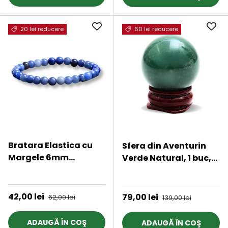
20 lei reducere
60 lei reducere
Bratara Elastica cu
Sfera din Aventurin
Margele 6mm
Verde Natural, 1 buc,
Aventurin albastru
30-35 mm - Piatra
★★★★★
★★★★★
pentru Claritate
Semipretioasa pentru
Mentala si Focus
Cadouri si Armonie
Preț de vânzare
42,00 lei
Preț obișnuit
Preț de vânzare
79,00 lei
Preț obișnuit
62,00 lei
139,00 lei
ADAUGĂ ÎN COŞ
ADAUGĂ ÎN COŞ