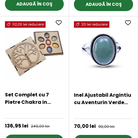
ADAUGĂ ÎN COŞ
ADAUGĂ ÎN COŞ
112,05 lei reducere
20 lei reducere
Set Complet cu 7
Inel Ajustabil Argintiu
Pietre Chakra in
cu Aventurin Verde
Forma Ovala, Gravate
natural oval, pentru
★★★★★
★★★★★
cu Simboluri Reiki si
noroc si echilibru
Pastrate in Cutie din
Preț de vânzare
136,95 lei
Preț obișnuit
Preț de vânzare
70,00 lei
Preț obișnuit
249,00 lei
90,00 lei
Lemn Natural -