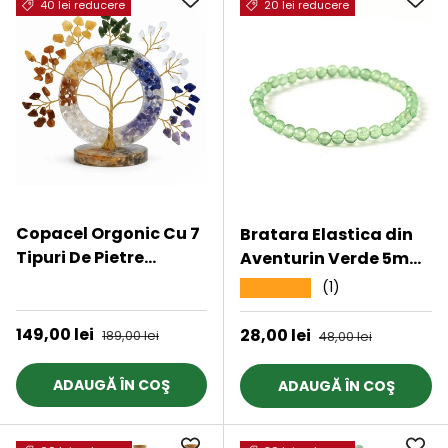
40 lei reducere
20 lei reducere
Copacel Orgonic Cu 7
Bratara Elastica din
Tipuri De Pietre
Aventurin Verde 5mm
Naturale - Armonie Si
- Noroc si Abundenta
★★★★★
(1)
★★★★★
Energie
Preț de vânzare
149,00 lei
Preț obișnuit
Preț de vânzare
28,00 lei
Preț obișnuit
189,00 lei
48,00 lei
ADAUGĂ ÎN COŞ
ADAUGĂ ÎN COŞ