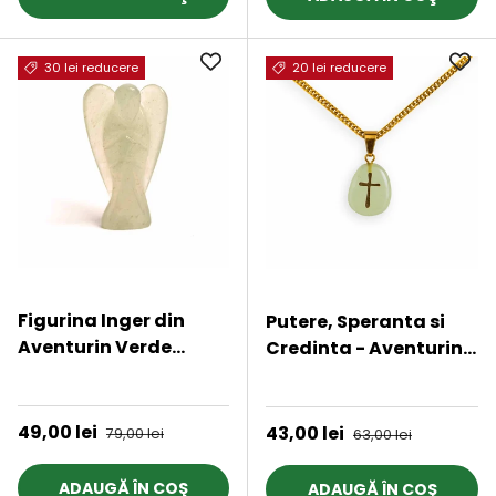
30 lei reducere
20 lei reducere
Figurina Inger din
Putere, Speranta si
Aventurin Verde
Credinta - Aventurin
pentru Echilibru si
Verde si Cruce Auriu
★★★★★
★★★★★
Calm Interior, 50-
55mm
Preț de vânzare
49,00 lei
Preț obișnuit
Preț de vânzare
43,00 lei
Preț obișnuit
79,00 lei
63,00 lei
ADAUGĂ ÎN COŞ
ADAUGĂ ÎN COŞ