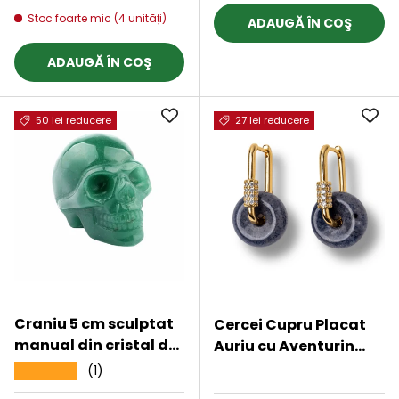
cm
Stoc foarte mic (4 unități)
ADAUGĂ ÎN COŞ
ADAUGĂ ÎN COŞ
50 lei reducere
27 lei reducere
Craniu 5 cm sculptat
Cercei Cupru Placat
manual din cristal de
Auriu cu Aventurin
Aventurin piatra
Albastru forma Pi -
(1)
★★★★★
★★★★★
semipretioasa
Claritate, Calm si