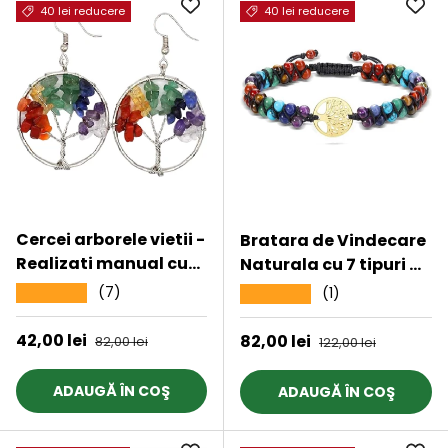
40 lei reducere
40 lei reducere
Cercei arborele vietii -
Bratara de Vindecare
Realizati manual cu
Naturala cu 7 tipuri de
pietre semipretioase
pietre pentru cele 7
(7)
★★★★★
(1)
★★★★★
si cristale
Chakre din Cristale
vindecatoare a celor
Reiki si pandativ cu
Preț de vânzare
42,00 lei
Preț obișnuit
Preț de vânzare
82,00 lei
Preț obișnuit
82,00 lei
122,00 lei
7 chakre
Arborele Vietii
ADAUGĂ ÎN COŞ
ADAUGĂ ÎN COŞ