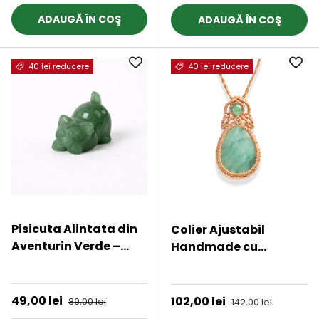
7 chakre
ADAUGĂ ÎN COŞ
ADAUGĂ ÎN COŞ
40 lei reducere
40 lei reducere
Pisicuta Alintata din
Colier Ajustabil
Aventurin Verde –
Handmade cu
Noroc Bland si Inima
Aventurin Verde sub
★★★★★
★★★★★
Linistita
forma de Strop de
Ploaie - Maro,
Preț de vânzare
49,00 lei
Preț obișnuit
Preț de vânzare
102,00 lei
Preț obișnuit
89,00 lei
142,00 lei
Lungime Maxima 45