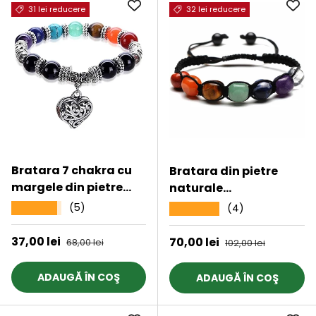
31 lei reducere
32 lei reducere
Bratara 7 chakra cu
Bratara din pietre
margele din pietre
naturale
semipretioase si
semipretioase
(5)
★★★★★
(4)
★★★★★
pandantiv inima
polisate 7 chakre cu
10mm
impletitura manuala
Preț de vânzare
37,00 lei
Preț obișnuit
Preț de vânzare
70,00 lei
Preț obișnuit
68,00 lei
102,00 lei
- Vindecare Reiki,
energie pozitiva
ADAUGĂ ÎN COŞ
ADAUGĂ ÎN COŞ