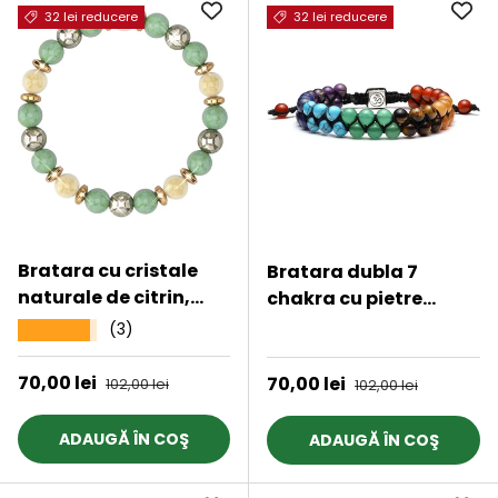
32 lei reducere
32 lei reducere
Bratara cu cristale
Bratara dubla 7
naturale de citrin,
chakra cu pietre
pirita si verde
semipretioase
(3)
★★★★★
★★★★★
aventurin de 8 mm -
naturale cu pigment
Bratara feng shui
de culoare de 6 mm -
Preț de vânzare
70,00 lei
Preț obișnuit
Preț de vânzare
70,00 lei
Preț obișnuit
102,00 lei
102,00 lei
pentru meditatie,
Bratara pentru
noroc, prosperitate
meditatie
ADAUGĂ ÎN COŞ
ADAUGĂ ÎN COŞ