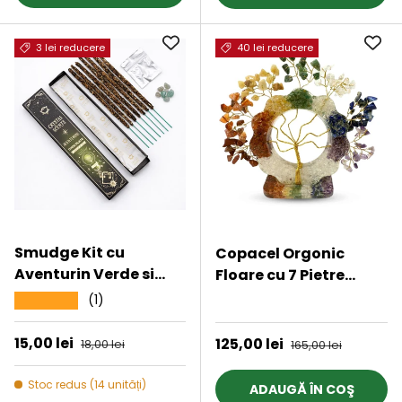
3 lei reducere
40 lei reducere
Smudge Kit cu
Copacel Orgonic
Aventurin Verde si
Floare cu 7 Pietre
Betisoare Parfumate
Naturale pentru
(1)
★★★★★
★★★★★
cu Ciocolata pentru
Echilibru Chakre –
Prosperitate si
15x15 cm
Preț de vânzare
15,00 lei
Preț obișnuit
Preț de vânzare
125,00 lei
Preț obișnuit
18,00 lei
165,00 lei
Echilibru
Stoc redus (14 unități)
ADAUGĂ ÎN COŞ