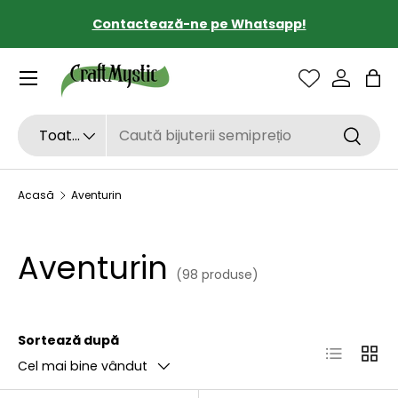
Transport gratuit de la 190 lei
SARI LA CONȚINUT
Sac
Căutare
Tipul de produs
Toate
Căutar
Acasă
Aventurin
Aventurin
(98 produse)
Sortează după
Listă
Grilă
Cel mai bine vândut