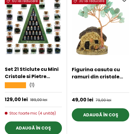
60 lei reducere
30 lei reducere
Set 21 Sticlute cu Mini
Figurina casuta cu
Cristale si Pietre
ramuri din cristale
Naturale pentru
naturale Aventurin
(1)
★★★★★
★★★★★
Ritualuri Magice si
Verde - Decoratiune
Meditatie
interior sau exterior,
Preț de vânzare
129,00 lei
Preț obișnuit
Preț de vânzare
49,00 lei
Preț obișnuit
189,00 lei
79,00 lei
pentru casa, birou,
acvariu
Stoc foarte mic (4 unități)
ADAUGĂ ÎN COŞ
ADAUGĂ ÎN COŞ