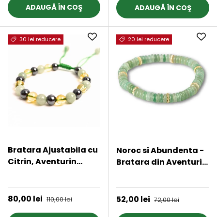
perfect pentru
naturala
ADAUGĂ ÎN COŞ
ADAUGĂ ÎN COŞ
prosperitate, succes,
Feng Shui
30 lei reducere
20 lei reducere
Bratara Ajustabila cu
Noroc si Abundenta -
Citrin, Aventurin
Bratara din Aventurin
Verde si Hematit -
Verde Natural
★★★★★
★★★★★
Echilibru si
Prosperitate
Preț de vânzare
80,00 lei
Preț obișnuit
Preț de vânzare
52,00 lei
Preț obișnuit
110,00 lei
72,00 lei