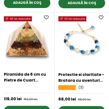
Cristale Terapeutice
ADAUGĂ ÎN COŞ
ADAUGĂ ÎN COŞ
pentru Protectie,
Meditatie si Energie
Pozitiva
40 lei reducere
30 lei reducere
Piramida de 6 cm cu
Protectie si claritate -
Pietre de Cuart
Bratara cu aventurin
Transparent, Citrin,
albastru si perle
★★★★★
(3)
★★★★★
Granat si Aventurin
Verde - Prosperitate si
Preț de vânzare
119,00 lei
Preț obișnuit
Preț de vânzare
68,00 lei
Preț obișnuit
159,00 lei
98,00 lei
Echilibru.