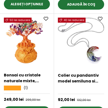
ALEGEȚI OPȚIUNILE
ADAUGĂ ÎN COŞ
50 lei reducere
40 lei reducere
Bonsai cu cristale
Colier cu pandantiv
naturale mixte,
model semiluna si
supranumit „copacul
arborele vietii -
(1)
★★★★★
★★★★★
banilor” - Copacelul
Realizat din piatra de
cu inaltimea de 25 cm
cristal polisat cu 7
Preț de vânzare
249,00 lei
Preț obișnuit
Preț de vânzare
92,00 lei
Preț obișnuit
299,00 lei
132,00 lei
reprezinta cadoul
chakre si rasina