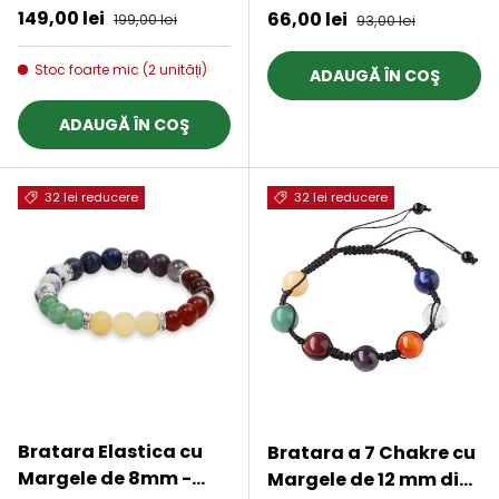
vindecatoare
Echilibru Interior
Preț de vânzare
149,00 lei
Preț obișnuit
Preț de vânzare
66,00 lei
Preț obișnuit
199,00 lei
93,00 lei
Figurina artistica
pentru decor de
Stoc foarte mic (2 unități)
ADAUGĂ ÎN COŞ
Halloween,
decoratiune pentru
ADAUGĂ ÎN COŞ
biroul de acasa
32 lei reducere
32 lei reducere
Bratara Elastica cu
Bratara a 7 Chakre cu
Margele de 8mm -
Margele de 12 mm din