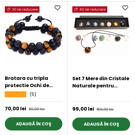
20 lei reducere
60 lei reducere
Bratara cu tripla
Set 7 Mere din Cristale
protectie Ochi de
Naturale pentru
tigru, onix negru mat
Echilibru si Armonie –
(5)
★★★★★
★★★★★
si roca vulcanica -
Colier si Cutie Cadou
Margele de 8 mm,
Preț de vânzare
70,00 lei
Preț obișnuit
Preț de vânzare
99,00 lei
Preț obișnuit
90,00 lei
159,00 lei
realizata manual
pentru barbati si
ADAUGĂ ÎN COŞ
ADAUGĂ ÎN COŞ
femei, aduce noroc,