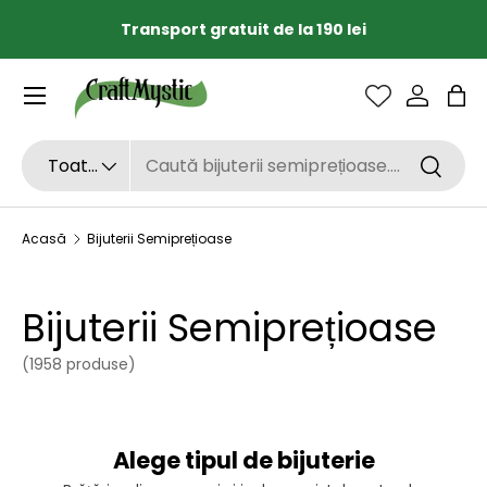
Transport gratuit de la 190 lei
SARI LA CONȚINUT
Sac
Căutare
Tipul de produs
Toate
Căutar
Acasă
Bijuterii Semiprețioase
Bijuterii Semiprețioase
(1958 produse)
Alege tipul de bijuterie