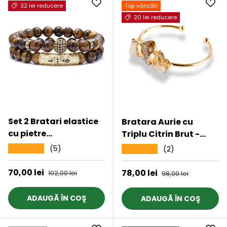
32 lei reducere
Top vânzări
20 lei reducere
Set 2 Bratari elastice
Bratara Aurie cu
cu pietre
Triplu Citrin Brut -
semipretioase ochi de
Energie Pozitiva &
(5)
★★★★★
(2)
★★★★★
tigru de 8 mm -
Prosperitate
bratara pentru
Preț de vânzare
70,00 lei
Preț obișnuit
Preț de vânzare
78,00 lei
Preț obișnuit
102,00 lei
98,00 lei
meditatie, yoga, reiki
ADAUGĂ ÎN COŞ
ADAUGĂ ÎN COŞ