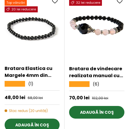
Top vânzări
32 lei reducere
20 lei reducere
Bratara Elastica cu
Bratara de vindecare
Margele 4mm din
realizata manual cu
Turmalina Neagra -
margele 8mm din
(1)
★★★★★
(6)
★★★★★
Protectie Energetica
cristale
si impamantare
semipretioase de onix
Preț de vânzare
48,00 lei
Preț obișnuit
Preț de vânzare
70,00 lei
Preț obișnuit
68,00 lei
102,00 lei
negru, cuart roz si
agat negru
Stoc redus (20 unități)
ADAUGĂ ÎN COŞ
ADAUGĂ ÎN COŞ