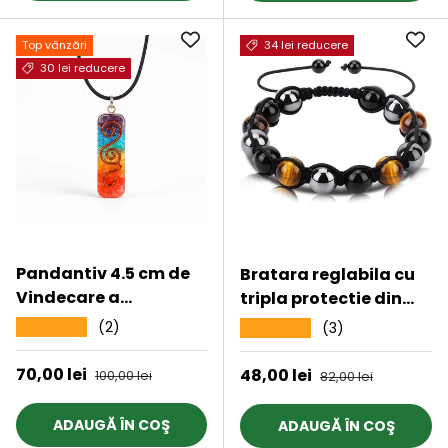
pozitivitatea mentala
Top vânzări
34 lei reducere
30 lei reducere
Pandantiv 4.5 cm de
Bratara reglabila cu
Vindecare a
tripla protectie din
Chakrelor Orgonic cu
obsidian negru, ochi
(2)
★★★★★
(3)
★★★★★
Snur - Colier cu 7
de tigru si hematit 10
Pietre ale Chakrelor
mm - bratara feng
Preț de vânzare
70,00 lei
Preț obișnuit
Preț de vânzare
48,00 lei
Preț obișnuit
100,00 lei
82,00 lei
pentru Protectia
shui pentru protectie,
Energetica si
noroc si prosperitate
ADAUGĂ ÎN COŞ
ADAUGĂ ÎN COŞ
Vindecare Spirituala