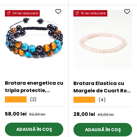
34 lei reducere
15 lei reducere
Bratara energetica cu
Bratara Elastica cu
tripla protectie,
Margele de Cuart Roz
realizata din pietre
5mm - Iubire si
(2)
★★★★★
(4)
★★★★★
semipretioase
Vindecare
Obsidian, Ochi de
Emotionala
Preț de vânzare
58,00 lei
Preț obișnuit
Preț de vânzare
28,00 lei
Preț obișnuit
92,00 lei
43,00 lei
tigru galben si Ochi de
tigru albastru de 8
ADAUGĂ ÎN COŞ
ADAUGĂ ÎN COŞ
mm - bratara pentru