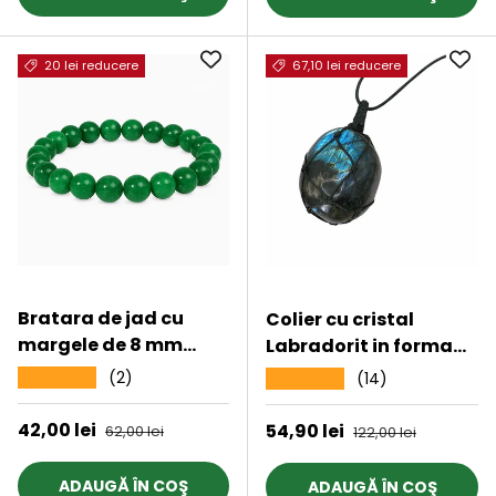
20 lei reducere
67,10 lei reducere
Bratara de jad cu
Colier cu cristal
margele de 8 mm
Labradorit in forma
pentru femei si
ovala, infasurat intr-
(2)
★★★★★
(14)
★★★★★
barbati - Aduce
o plasa de franghie
noroc, bogatie,
neagra - o piatra
Preț de vânzare
42,00 lei
Preț obișnuit
Preț de vânzare
54,90 lei
Preț obișnuit
62,00 lei
122,00 lei
prosperitate
semipretioasa pentru
meditatie, intuitie,
ADAUGĂ ÎN COŞ
ADAUGĂ ÎN COŞ