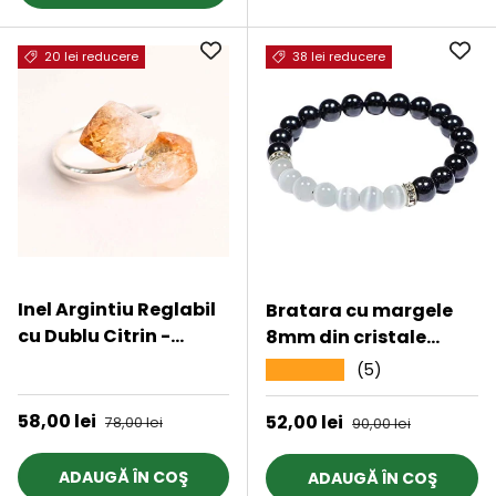
20 lei reducere
38 lei reducere
Inel Argintiu Reglabil
Bratara cu margele
cu Dublu Citrin -
8mm din cristale
Energie Pozitiva si
naturale Obsidian
★★★★★
(5)
★★★★★
Abundenta
negru si selenit pentru
dragoste
Preț de vânzare
58,00 lei
Preț obișnuit
Preț de vânzare
52,00 lei
Preț obișnuit
78,00 lei
90,00 lei
ADAUGĂ ÎN COŞ
ADAUGĂ ÎN COŞ