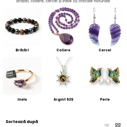
Brățări, coliere, cercei și inele cu cristale naturale.
Brățări
Coliere
Cercei
Inele
Argint 925
Perle
Sortează după
Listă
Grilă