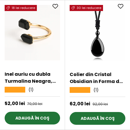
esentiale
fericire
18 lei reducere
30 lei reducere
Inel auriu cu dubla
Colier din Cristal
Turmalina Neagra,
Obsidian in Forma de
pentru protectie si
Lacrima Bijuterie
(1)
★★★★★
(1)
★★★★★
echilibru
Manuala cu Snur
Reglabil pentru
Preț de vânzare
52,00 lei
Preț obișnuit
Preț de vânzare
62,00 lei
Preț obișnuit
70,00 lei
92,00 lei
Barbati si Femei
ADAUGĂ ÎN COŞ
ADAUGĂ ÎN COŞ