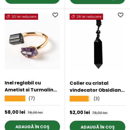
imaginatie
20 lei reducere
26 lei reducere
Inel reglabil cu
Colier cu cristal
Ametist si Turmalina
vindecator Obsidian
- Echilibru si Energie
Negru, in forma
(7)
★★★★★
(3)
★★★★★
Pozitiva
hexagonala cu dublu
varf si franghie
Preț de vânzare
58,00 lei
Preț obișnuit
Preț de vânzare
52,00 lei
Preț obișnuit
78,00 lei
78,00 lei
neagra ajustabila -
pentru protectie,
ADAUGĂ ÎN COŞ
ADAUGĂ ÎN COŞ