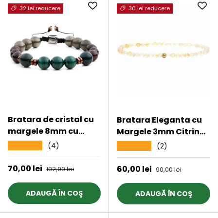
32 lei reducere
30 lei reducere
Bratara de cristal cu
Bratara Eleganta cu
margele 8mm cu
Margele 3mm Citrin
malachit, pirit, piatra
Fateta cu Bila
(4)
★★★★★
(2)
★★★★★
de sange si piatra de
Stralucitoare Pentru
granat - Bratari
Incredere in sine,
Preț de vânzare
70,00 lei
Preț obișnuit
Preț de vânzare
60,00 lei
Preț obișnuit
102,00 lei
90,00 lei
spirituale si chakre
Revigorare
pentru femei si
ADAUGĂ ÎN COŞ
ADAUGĂ ÎN COŞ
barbati pentru noroc
si noroc