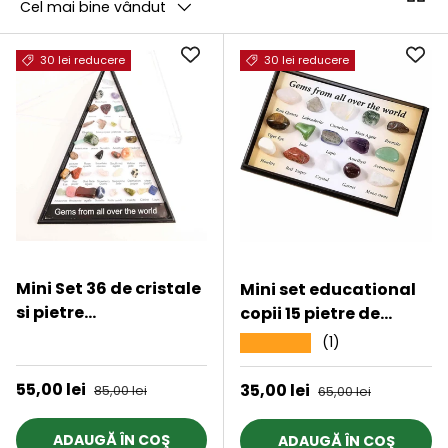
Cel mai bine vândut
30 lei reducere
30 lei reducere
Mini Set 36 de cristale
Mini set educational
si pietre
copii 15 pietre de
semipretioase de
colectie | Pietre
★★★★★
(1)
★★★★★
colectie din intreaga
specimen etichetate,
lume – cadou
educationale pentru
Preț de vânzare
55,00 lei
Preț obișnuit
Preț de vânzare
35,00 lei
Preț obișnuit
85,00 lei
65,00 lei
educational pentru
baieti si fete
copii, geologie, pietre
ADAUGĂ ÎN COŞ
ADAUGĂ ÎN COŞ