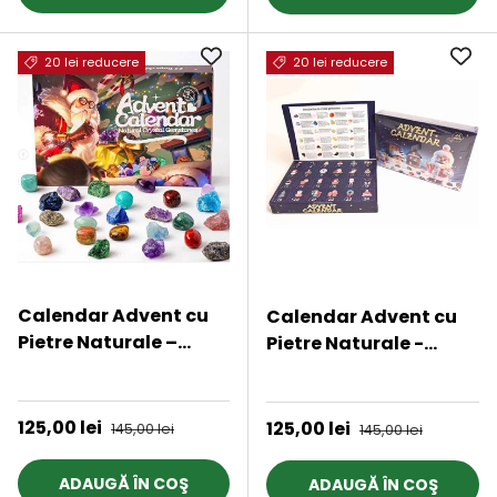
20 lei reducere
20 lei reducere
Calendar Advent cu
Calendar Advent cu
Pietre Naturale –
Pietre Naturale -
Magie si Aventura
Bucurie si Magie de
★★★★★
★★★★★
pentru Copii
Craciun
Preț de vânzare
125,00 lei
Preț obișnuit
Preț de vânzare
125,00 lei
Preț obișnuit
145,00 lei
145,00 lei
ADAUGĂ ÎN COŞ
ADAUGĂ ÎN COŞ