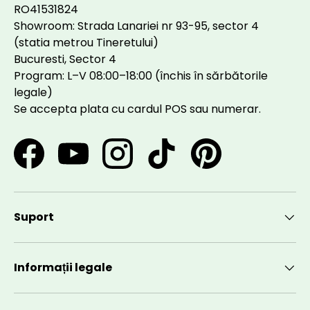
RO41531824
Showroom: Strada Lanariei nr 93-95, sector 4
(statia metrou Tineretului)
Bucuresti, Sector 4
Program: L–V 08:00–18:00 (închis în sărbătorile
legale)
Se accepta plata cu cardul POS sau numerar.
Facebook
YouTube
Instagram
TikTok
Pinterest
Suport
Informații legale