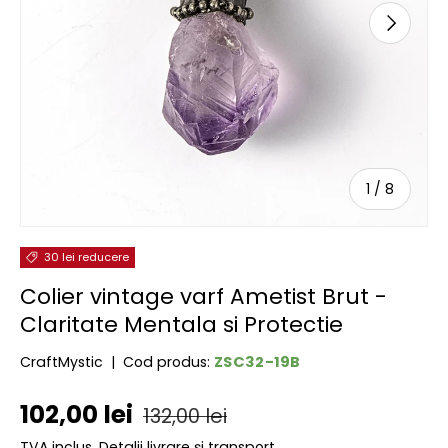
URMĂTOR
de
1
/
8
30 lei reducere
Colier vintage varf Ametist Brut -
Claritate Mentala si Protectie
ZSC32-19B
CraftMystic
|
Cod produs:
Preț de vânzare
Preț obișnuit
102,00 lei
132,00 lei
TVA inclus.
Detalii livrare și transport.