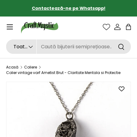
Contactează-ne pe Whatsapp!
SARI LA CONȚINUT
Sac
Căutare
Tipul de produs
Toate
Căutar
Acasă
Coliere
Colier vintage varf Ametist Brut - Claritate Mentala si Protectie
SARI LA INFORMAȚIILE DESPRE PRODUS