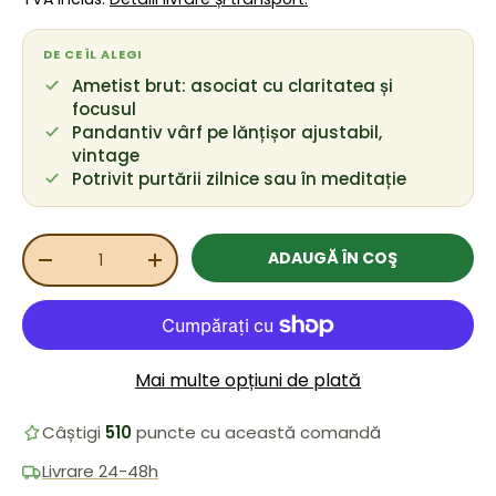
DE CE ÎL ALEGI
Ametist brut: asociat cu claritatea și
focusul
Pandantiv vârf pe lănțișor ajustabil,
vintage
Potrivit purtării zilnice sau în meditație
Cant.
ADAUGĂ ÎN COŞ
REDUCEȚI CANTITATEA
MĂRIȚI CANTITATEA
Mai multe opțiuni de plată
Câștigi
510
puncte cu această comandă
Livrare 24-48h