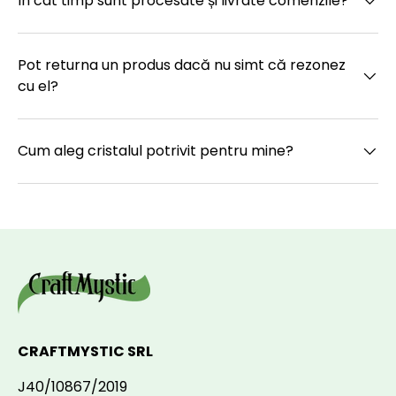
În cât timp sunt procesate și livrate comenzile?
Pot returna un produs dacă nu simt că rezonez
cu el?
Cum aleg cristalul potrivit pentru mine?
CRAFTMYSTIC SRL
J40/10867/2019