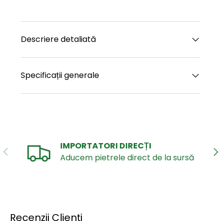
Descriere detaliată
Specificații generale
IMPORTATORI DIRECȚI
ANTERIOR
UR
Aducem pietrele direct de la sursă
Recenzii Clienți