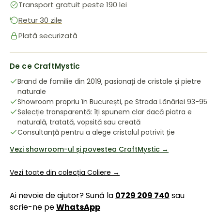
Transport gratuit peste 190 lei
Retur 30 zile
Plată securizată
De ce CraftMystic
Brand de familie din 2019, pasionați de cristale și pietre
naturale
Showroom propriu în București, pe Strada Lânăriei 93-95
Selecție transparentă
: îți spunem clar dacă piatra e
naturală, tratată, vopsită sau creată
Consultanță pentru a alege cristalul potrivit ție
Vezi showroom-ul și povestea CraftMystic →
Vezi toate din colecția Coliere →
Ai nevoie de ajutor? Sună la
0729 209 740
sau
scrie-ne pe
WhatsApp