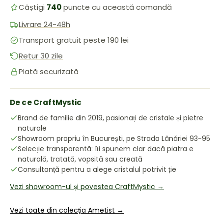
Câștigi
740
puncte cu această comandă
Livrare 24-48h
Transport gratuit peste 190 lei
Retur 30 zile
Plată securizată
De ce CraftMystic
Brand de familie din 2019, pasionați de cristale și pietre
naturale
Showroom propriu în București, pe Strada Lânăriei 93-95
Selecție transparentă
: îți spunem clar dacă piatra e
naturală, tratată, vopsită sau creată
Consultanță pentru a alege cristalul potrivit ție
Vezi showroom-ul și povestea CraftMystic →
Vezi toate din colecția Ametist →