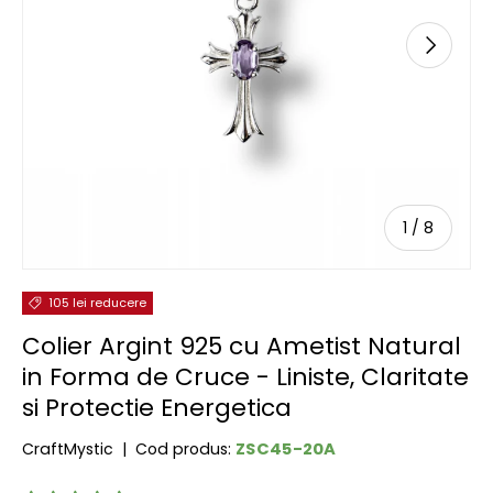
URMĂTOR
de
1
/
8
105 lei reducere
Colier Argint 925 cu Ametist Natural
in Forma de Cruce - Liniste, Claritate
si Protectie Energetica
ZSC45-20A
CraftMystic
|
Cod produs: