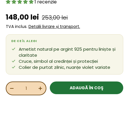
1 recenzie
Preț de vânzare
Preț obișnuit
148,00 lei
253,00 lei
TVA inclus.
Detalii livrare și transport.
DE CE ÎL ALEGI
Ametist natural pe argint 925 pentru liniște și
claritate
Cruce, simbol al credinței și protecției
Colier de purtat zilnic, nuanțe violet variate
Cant.
ADAUGĂ ÎN COŞ
REDUCEȚI CANTITATEA
MĂRIȚI CANTITATEA