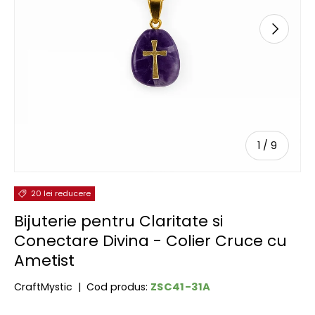
URMĂTOR
de
1
/
9
20 lei reducere
Bijuterie pentru Claritate si
Conectare Divina - Colier Cruce cu
Ametist
ZSC41-31A
CraftMystic
|
Cod produs: