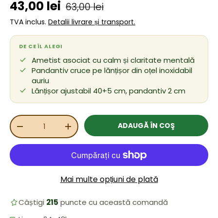
Preț de vânzare
Preț obișnuit
43,00 lei
63,00 lei
TVA inclus.
Detalii livrare și transport.
DE CE ÎL ALEGI
Ametist asociat cu calm și claritate mentală
Pandantiv cruce pe lănțișor din oțel inoxidabil
auriu
Lănțișor ajustabil 40+5 cm, pandantiv 2 cm
Cant.
ADAUGĂ ÎN COŞ
REDUCEȚI CANTITATEA
MĂRIȚI CANTITATEA
Mai multe opțiuni de plată
Câștigi
215
puncte cu această comandă