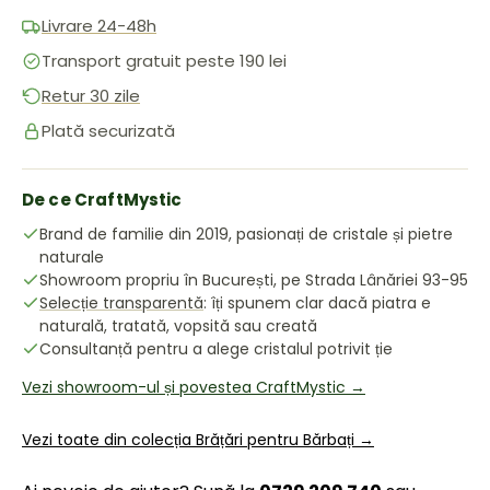
Livrare 24-48h
Transport gratuit peste 190 lei
Retur 30 zile
Plată securizată
De ce CraftMystic
Brand de familie din 2019, pasionați de cristale și pietre
naturale
Showroom propriu în București, pe Strada Lânăriei 93-95
Selecție transparentă
: îți spunem clar dacă piatra e
naturală, tratată, vopsită sau creată
Consultanță pentru a alege cristalul potrivit ție
Vezi showroom-ul și povestea CraftMystic →
Vezi toate din colecția Brățări pentru Bărbați →