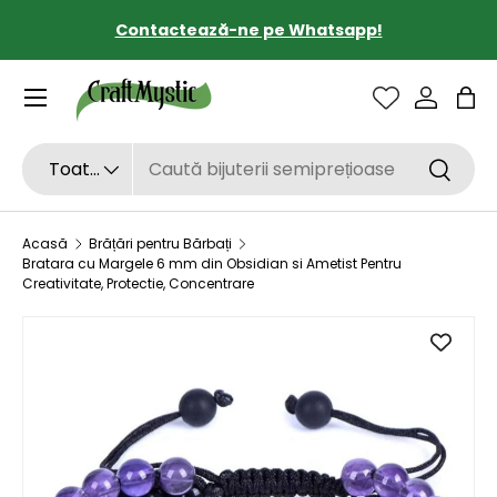
Contactează-ne pe Whatsapp!
SARI LA CONȚINUT
Sac
Căutare
Tipul de produs
Toate
Căutar
Acasă
Brățări pentru Bărbați
Bratara cu Margele 6 mm din Obsidian si Ametist Pentru
Creativitate, Protectie, Concentrare
SARI LA INFORMAȚIILE DESPRE PRODUS