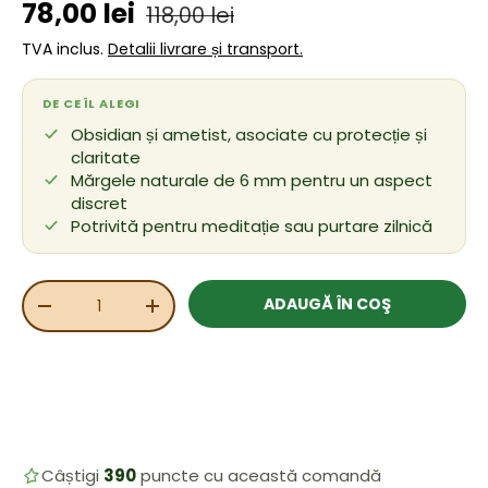
Preț de vânzare
Preț obișnuit
78,00 lei
118,00 lei
TVA inclus.
Detalii livrare și transport.
DE CE ÎL ALEGI
Obsidian și ametist, asociate cu protecție și
claritate
Mărgele naturale de 6 mm pentru un aspect
discret
Potrivită pentru meditație sau purtare zilnică
Cant.
ADAUGĂ ÎN COŞ
REDUCEȚI CANTITATEA
MĂRIȚI CANTITATEA
Câștigi
390
puncte cu această comandă