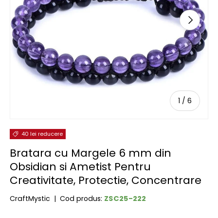
URMĂTOR
de
1
/
6
40 lei reducere
Bratara cu Margele 6 mm din
Obsidian si Ametist Pentru
Creativitate, Protectie, Concentrare
ZSC25-222
CraftMystic
|
Cod produs: