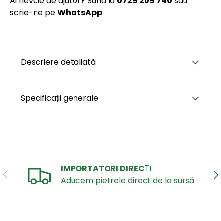
Ai nevoie de ajutor? Sună la
0729 209 740
sau
scrie-ne pe
WhatsApp
Descriere detaliată
Specificații generale
IMPORTATORI DIRECȚI
ANTERIOR
UR
Aducem pietrele direct de la sursă