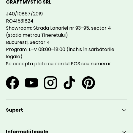
CRAFTMYSTIC SRL
J40/10867/2019
RO41531824
Showroom: Strada Lanariei nr 93-95, sector 4
(statia metrou Tineretului)
Bucuresti, Sector 4
Program: L–V 08:00–18:00 (închis în sărbătorile
legale)
Se accepta plata cu cardul POS sau numerar.
Facebook
YouTube
Instagram
TikTok
Pinterest
Suport
Informații legale