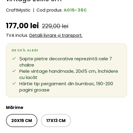
A015-36C
CraftMystic
|
Cod produs:
Preț de vânzare
Preț obișnuit
177,00 lei
229,00 lei
TVA inclus.
Detalii livrare și transport.
DE CE ÎL ALEGI
Șapte pietre decorative reprezintă cele 7
chakre
Piele vintage handmade, 20x15 cm, închidere
cu lacăt
Hârtie tip pergament din bumbac, 190-200
pagini groase
Mărime
20X15 CM
17X13 CM