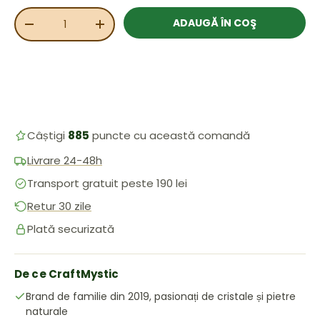
Cant.
ADAUGĂ ÎN COŞ
REDUCEȚI CANTITATEA
MĂRIȚI CANTITATEA
Câștigi
885
puncte cu această comandă
Livrare 24-48h
Transport gratuit peste 190 lei
Retur 30 zile
Plată securizată
De ce CraftMystic
Brand de familie din 2019, pasionați de cristale și pietre
naturale