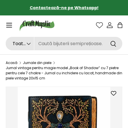
Contactează-ne pe Whatsapp!
SARI LA CONȚINUT
Sac
Căutare
Tipul de produs
Toate
Căutar
Acasă
Jurnale din piele
Jurnal vintage pentru magie model „Book of Shadow” cu 7 pietre
pentru cele 7 chakre - Jurnal cu inchidere cu lacat, handmade din
piele vintage 20x15 cm
SARI LA INFORMAȚIILE DESPRE PRODUS