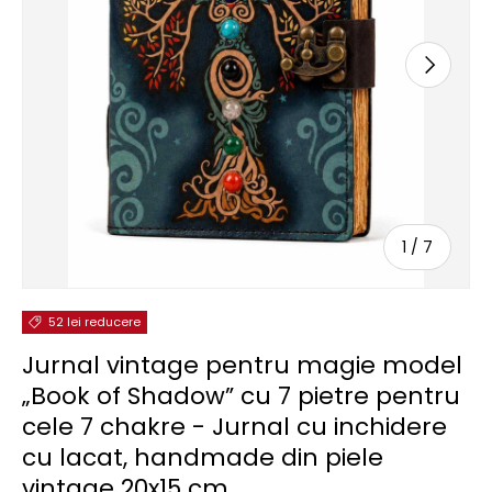
URMĂTOR
de
1
/
7
52 lei reducere
Jurnal vintage pentru magie model
„Book of Shadow” cu 7 pietre pentru
cele 7 chakre - Jurnal cu inchidere
cu lacat, handmade din piele
vintage 20x15 cm