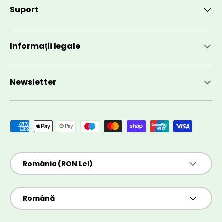
Suport
Informații legale
Newsletter
Metode de plată acceptate
Țară/Regiune
România (RON Lei)
Limbă
Română