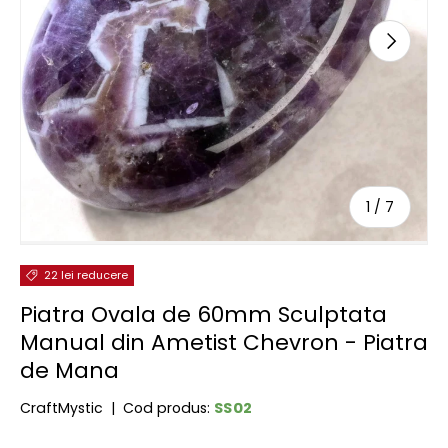
URMĂTOR
de
1
/
7
22 lei reducere
Piatra Ovala de 60mm Sculptata
Manual din Ametist Chevron - Piatra
de Mana
SS02
CraftMystic
|
Cod produs: