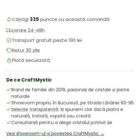
Câștigi
335
puncte cu această comandă
Livrare 24-48h
Transport gratuit peste 190 lei
Retur 30 zile
Plată securizată
De ce CraftMystic
Brand de familie din 2019, pasionați de cristale și pietre
naturale
Showroom propriu în București, pe Strada Lânăriei 93-95
Selecție transparentă
: îți spunem clar dacă piatra e
naturală, tratată, vopsită sau creată
Consultanță pentru a alege cristalul potrivit ție
Vezi showroom-ul și povestea CraftMystic →