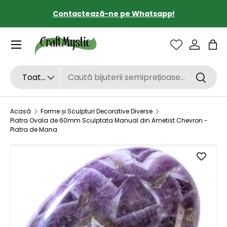
Contactează-ne pe Whatsapp!
SARI LA CONȚINUT
Sac
Căutare
Tipul de produs
Toate
Căutar
Acasă
Forme și Sculpturi Decorative Diverse
Piatra Ovala de 60mm Sculptata Manual din Ametist Chevron -
Piatra de Mana
SARI LA INFORMAȚIILE DESPRE PRODUS