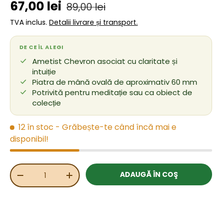
Preț de vânzare
Preț obișnuit
67,00 lei
89,00 lei
TVA inclus.
Detalii livrare și transport.
DE CE ÎL ALEGI
Ametist Chevron asociat cu claritate și
intuiție
Piatra de mână ovală de aproximativ 60 mm
Potrivită pentru meditație sau ca obiect de
colecție
12 în stoc
- Grăbește-te când încă mai e
disponibil!
Cant.
ADAUGĂ ÎN COŞ
REDUCEȚI CANTITATEA
MĂRIȚI CANTITATEA