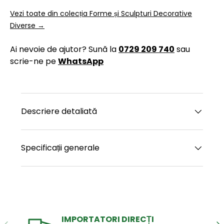
Vezi toate din colecția Forme și Sculpturi Decorative
Diverse →
Ai nevoie de ajutor? Sună la
0729 209 740
sau
scrie-ne pe
WhatsApp
Descriere detaliată
Specificații generale
IMPORTATORI DIRECȚI
ANTERIOR
UR