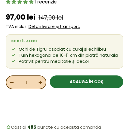
1 recenzie
Preț de vânzare
Preț obișnuit
97,00 lei
147,00 lei
TVA inclus.
Detalii livrare și transport.
DE CE ÎL ALEGI
Ochi de Tigru, asociat cu curaj și echilibru
Turn hexagonal de 10-11 cm din piatră naturală
Potrivit pentru meditație și decor
Cant.
ADAUGĂ ÎN COŞ
REDUCEȚI CANTITATEA
MĂRIȚI CANTITATEA
Câștigi
485
puncte cu această comandă