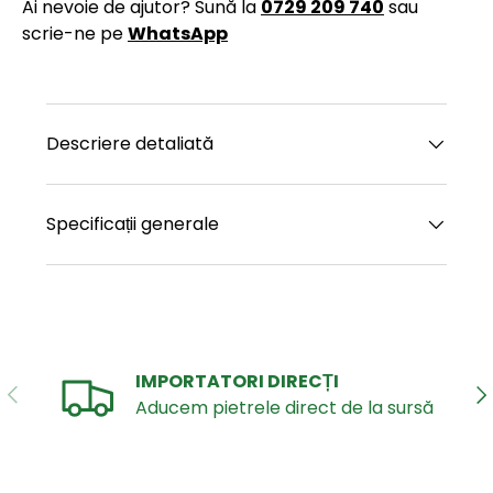
Ai nevoie de ajutor? Sună la
0729 209 740
sau
scrie-ne pe
WhatsApp
Descriere detaliată
Specificații generale
IMPORTATORI DIRECȚI
ANTERIOR
UR
Aducem pietrele direct de la sursă