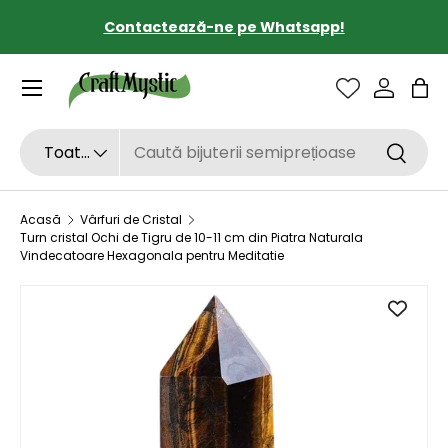
Contactează-ne pe Whatsapp!
SARI LA CONȚINUT
Sac
Căutare
Tipul de produs
Toate
Căutar
Acasă
Vârfuri de Cristal
Turn cristal Ochi de Tigru de 10-11 cm din Piatra Naturala
Vindecatoare Hexagonala pentru Meditatie
SARI LA INFORMAȚIILE DESPRE PRODUS