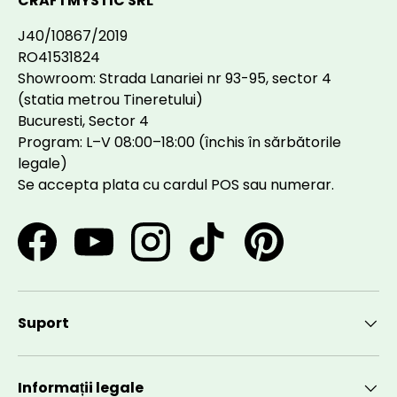
CRAFTMYSTIC SRL
J40/10867/2019
RO41531824
Showroom: Strada Lanariei nr 93-95, sector 4
(statia metrou Tineretului)
Bucuresti, Sector 4
Program: L–V 08:00–18:00 (închis în sărbătorile
legale)
Se accepta plata cu cardul POS sau numerar.
Facebook
YouTube
Instagram
TikTok
Pinterest
Suport
Informații legale