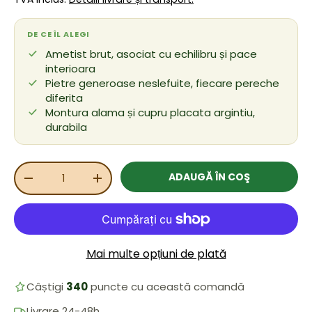
DE CE ÎL ALEGI
Ametist brut, asociat cu echilibru și pace
interioara
Pietre generoase neslefuite, fiecare pereche
diferita
Montura alama și cupru placata argintiu,
durabila
Cant.
ADAUGĂ ÎN COŞ
REDUCEȚI CANTITATEA
MĂRIȚI CANTITATEA
Mai multe opțiuni de plată
Câștigi
340
puncte cu această comandă
Livrare 24-48h