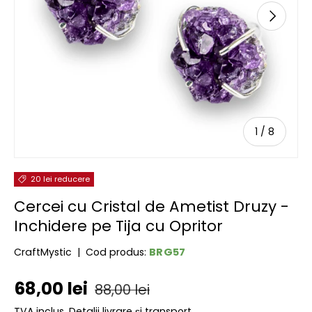
URMĂTOR
de
1
/
8
20 lei reducere
Cercei cu Cristal de Ametist Druzy -
Inchidere pe Tija cu Opritor
BRG57
CraftMystic
|
Cod produs:
Preț de vânzare
Preț obișnuit
68,00 lei
88,00 lei
TVA inclus.
Detalii livrare și transport.