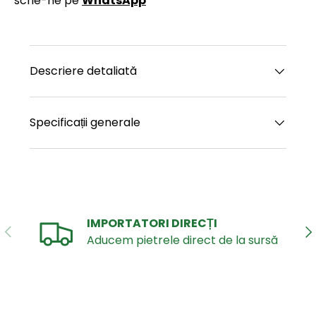
scrie-ne pe
WhatsApp
Descriere detaliată
Specificații generale
IMPORTATORI DIRECȚI
ANTERIOR
UR
Aducem pietrele direct de la sursă