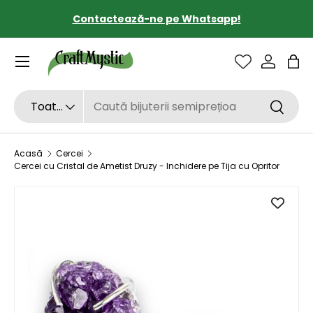
Contactează-ne pe Whatsapp!
SARI LA CONȚINUT
Sac
Căutare
Tipul de produs
Toate
Căutar
Acasă
Cercei
Cercei cu Cristal de Ametist Druzy - Inchidere pe Tija cu Opritor
SARI LA INFORMAȚIILE DESPRE PRODUS