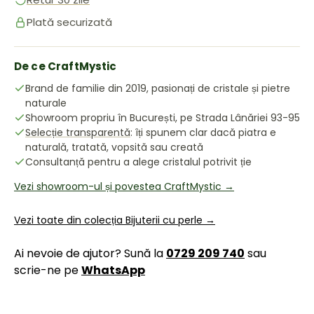
Plată securizată
De ce CraftMystic
Brand de familie din 2019, pasionați de cristale și pietre
naturale
Showroom propriu în București, pe Strada Lânăriei 93-95
Selecție transparentă
: îți spunem clar dacă piatra e
naturală, tratată, vopsită sau creată
Consultanță pentru a alege cristalul potrivit ție
Vezi showroom-ul și povestea CraftMystic →
Vezi toate din colecția Bijuterii cu perle →
Ai nevoie de ajutor? Sună la
0729 209 740
sau
scrie-ne pe
WhatsApp