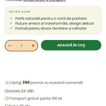
DE CE ÎL ALEGI
Perlă naturală pentru o notă de puritate
Fluture simbol al transformării, design delicat
Potriviți pentru ținute feminine și rafinate
Cant.
ADAUGĂ ÎN COŞ
REDUCEȚI CANTITATEA
MĂRIȚI CANTITATEA
Câștigi
390
puncte cu această comandă
Livrare 24-48h
Transport gratuit peste 190 lei
Retur 30 zile