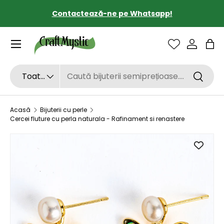
Contactează-ne pe Whatsapp!
SARI LA CONȚINUT
Sac
Căutare
Tipul de produs
Toate
Căutar
Acasă
Bijuterii cu perle
Cercei fluture cu perla naturala - Rafinament si renastere
SARI LA INFORMAȚIILE DESPRE PRODUS