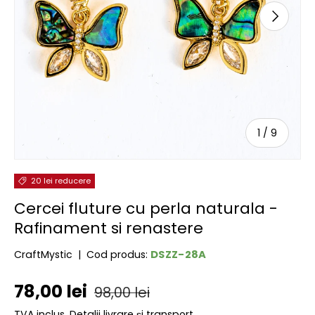
URMĂTOR
de
1
/
9
20 lei reducere
Cercei fluture cu perla naturala -
Rafinament si renastere
DSZZ-28A
CraftMystic
|
Cod produs:
Preț de vânzare
Preț obișnuit
78,00 lei
98,00 lei
TVA inclus.
Detalii livrare și transport.