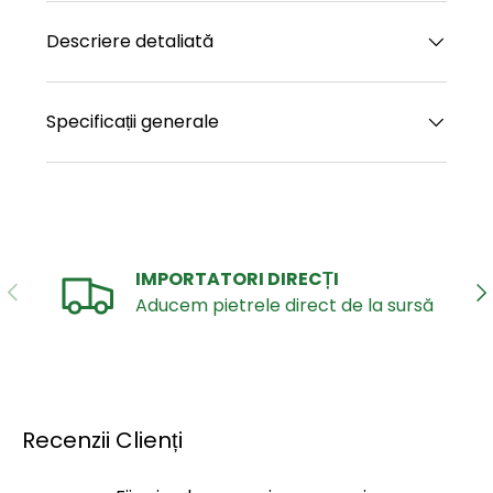
Descriere detaliată
Specificații generale
IMPORTATORI DIRECȚI
ANTERIOR
UR
Aducem pietrele direct de la sursă
Recenzii Clienți