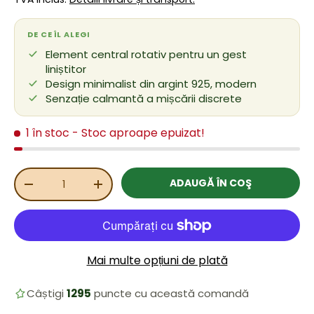
DE CE ÎL ALEGI
Element central rotativ pentru un gest
liniștitor
Design minimalist din argint 925, modern
Senzație calmantă a mișcării discrete
1 în stoc
- Stoc aproape epuizat!
Cant.
ADAUGĂ ÎN COŞ
REDUCEȚI CANTITATEA
MĂRIȚI CANTITATEA
Mai multe opțiuni de plată
Câștigi
1295
puncte cu această comandă