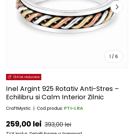
URMĂTOR
de
1
/
6
134 lei reducere
Inel Argint 925 Rotativ Anti-Stres –
Echilibru si Calm Interior Zilnic
PTI-LRA
CraftMystic
|
Cod produs:
Preț de vânzare
Preț obișnuit
259,00 lei
393,00 lei
TVA inclus.
Detalii livrare și transport.