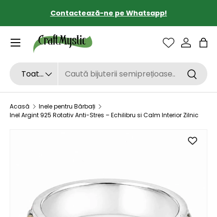
Contactează-ne pe Whatsapp!
SARI LA CONȚINUT
Sac
Căutare
Tipul de produs
Toate
Căutar
Acasă
Inele pentru Bărbați
Inel Argint 925 Rotativ Anti-Stres – Echilibru si Calm Interior Zilnic
SARI LA INFORMAȚIILE DESPRE PRODUS