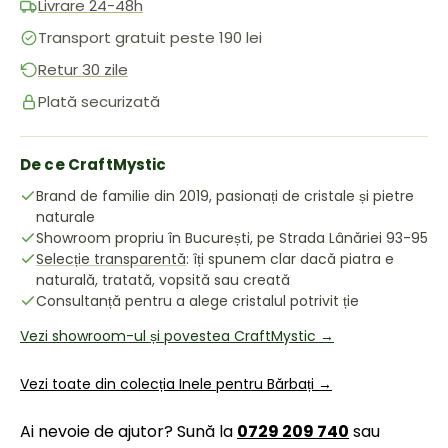
Livrare 24-48h
Transport gratuit peste 190 lei
Retur 30 zile
Plată securizată
De ce CraftMystic
Brand de familie din 2019, pasionați de cristale și pietre
naturale
Showroom propriu în București, pe Strada Lânăriei 93-95
Selecție transparentă
: îți spunem clar dacă piatra e
naturală, tratată, vopsită sau creată
Consultanță pentru a alege cristalul potrivit ție
Vezi showroom-ul și povestea CraftMystic →
Vezi toate din colecția Inele pentru Bărbați →
Ai nevoie de ajutor? Sună la
0729 209 740
sau