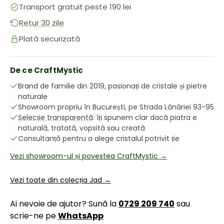
Transport gratuit peste 190 lei
Retur 30 zile
Plată securizată
De ce CraftMystic
Brand de familie din 2019, pasionați de cristale și pietre
naturale
Showroom propriu în București, pe Strada Lânăriei 93-95
Selecție transparentă
: îți spunem clar dacă piatra e
naturală, tratată, vopsită sau creată
Consultanță pentru a alege cristalul potrivit ție
Vezi showroom-ul și povestea CraftMystic →
Vezi toate din colecția Jad →
Ai nevoie de ajutor? Sună la
0729 209 740
sau
scrie-ne pe
WhatsApp