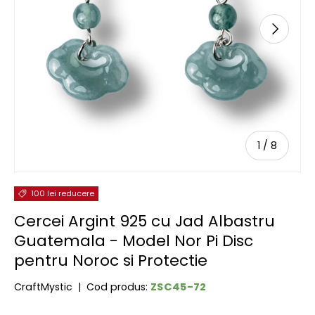
URMĂTOR
de
1
/
8
100 lei reducere
Cercei Argint 925 cu Jad Albastru
Guatemala - Model Nor Pi Disc
pentru Noroc si Protectie
ZSC45-72
CraftMystic
|
Cod produs: