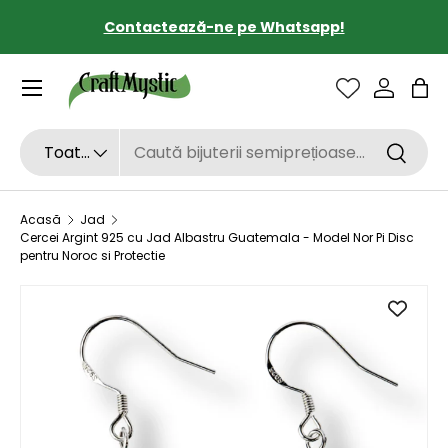
Contactează-ne pe Whatsapp!
SARI LA CONȚINUT
Sac
Căutare
Tipul de produs
Toate
Căutar
Acasă
Jad
Cercei Argint 925 cu Jad Albastru Guatemala - Model Nor Pi Disc
pentru Noroc si Protectie
SARI LA INFORMAȚIILE DESPRE PRODUS