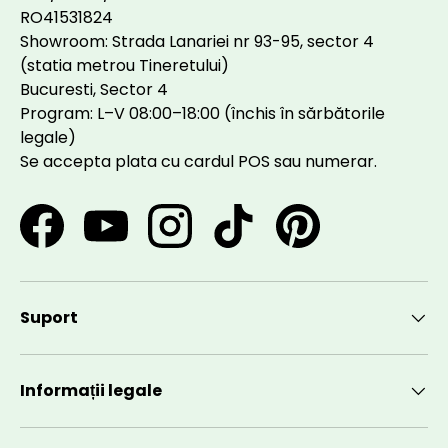
RO41531824
Showroom: Strada Lanariei nr 93-95, sector 4
(statia metrou Tineretului)
Bucuresti, Sector 4
Program: L–V 08:00–18:00 (închis în sărbătorile
legale)
Se accepta plata cu cardul POS sau numerar.
Facebook
YouTube
Instagram
TikTok
Pinterest
Suport
Informații legale