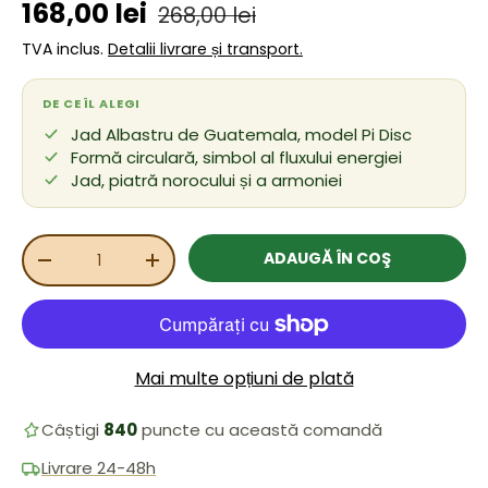
Preț de vânzare
Preț obișnuit
168,00 lei
268,00 lei
TVA inclus.
Detalii livrare și transport.
DE CE ÎL ALEGI
Jad Albastru de Guatemala, model Pi Disc
Formă circulară, simbol al fluxului energiei
Jad, piatră norocului și a armoniei
Cant.
ADAUGĂ ÎN COŞ
REDUCEȚI CANTITATEA
MĂRIȚI CANTITATEA
Mai multe opțiuni de plată
Câștigi
840
puncte cu această comandă
Livrare 24-48h