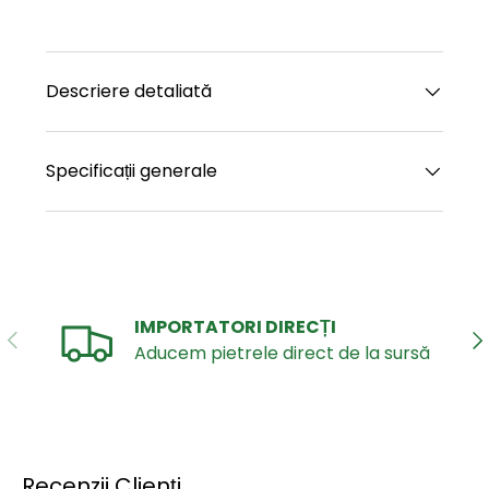
Descriere detaliată
Specificații generale
IMPORTATORI DIRECȚI
ANTERIOR
UR
Aducem pietrele direct de la sursă
Recenzii Clienți