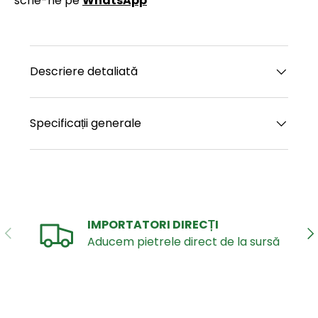
scrie-ne pe
WhatsApp
Descriere detaliată
Specificații generale
IMPORTATORI DIRECȚI
ANTERIOR
UR
Aducem pietrele direct de la sursă