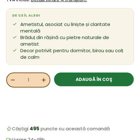
DE CE ÎL ALEGI
Ametistul, asociat cu liniște și claritate
mentală
Brăduț din rășină cu pietre naturale de
ametist
Decor potrivit pentru dormitor, birou sau colț
de calm
Cant.
ADAUGĂ ÎN COŞ
REDUCEȚI CANTITATEA
MĂRIȚI CANTITATEA
Câștigi
495
puncte cu această comandă
Livrare 24-48h