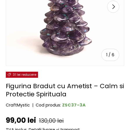
URMĂTOR
de
1
/
6
31 lei reducere
Figurina Bradut cu Ametist – Calm si
Protectie Spirituala
ZSC37-3A
CraftMystic
|
Cod produs:
Preț de vânzare
Preț obișnuit
99,00 lei
130,00 lei
TVA inclus.
Detalii livrare și transport.