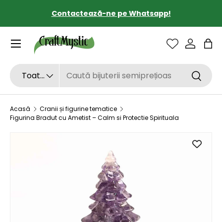
Contactează-ne pe Whatsapp!
SARI LA CONȚINUT
Sac
Căutare
Tipul de produs
Toate
Căutar
Acasă
Cranii și figurine tematice
Figurina Bradut cu Ametist – Calm si Protectie Spirituala
SARI LA INFORMAȚIILE DESPRE PRODUS