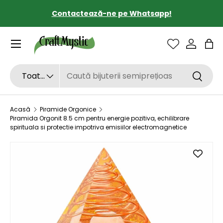
Contactează-ne pe Whatsapp!
SARI LA CONȚINUT
Sac
Căutare
Tipul de produs
Toate
Căutar
Acasă
Piramide Orgonice
Piramida Orgonit 8.5 cm pentru energie pozitiva, echilibrare
spirituala si protectie impotriva emisiilor electromagnetice
SARI LA INFORMAȚIILE DESPRE PRODUS