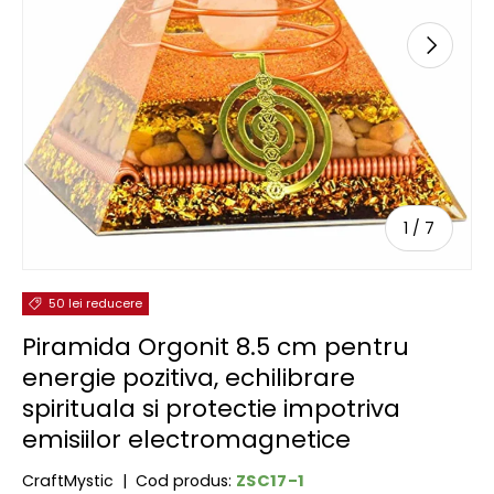
URMĂTOR
de
1
/
7
50 lei reducere
Piramida Orgonit 8.5 cm pentru
energie pozitiva, echilibrare
spirituala si protectie impotriva
emisiilor electromagnetice
ZSC17-1
CraftMystic
|
Cod produs: