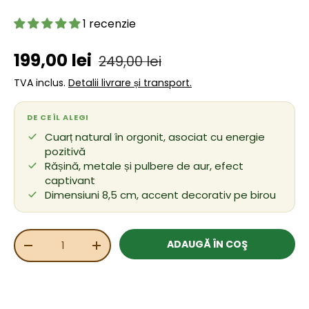
1 recenzie
Preț de vânzare
Preț obișnuit
199,00 lei
249,00 lei
TVA inclus.
Detalii livrare și transport.
DE CE ÎL ALEGI
Cuarț natural în orgonit, asociat cu energie
pozitivă
Rășină, metale și pulbere de aur, efect
captivant
Dimensiuni 8,5 cm, accent decorativ pe birou
Cant.
ADAUGĂ ÎN COŞ
REDUCEȚI CANTITATEA
MĂRIȚI CANTITATEA