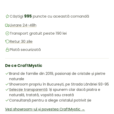
Câștigi
995
puncte cu această comandă
Livrare 24-48h
Transport gratuit peste 190 lei
Retur 30 zile
Plată securizată
De ce CraftMystic
Brand de familie din 2019, pasionați de cristale și pietre
naturale
Showroom propriu în București, pe Strada Lânăriei 93-95
Selecție transparentă
: îți spunem clar dacă piatra e
naturală, tratată, vopsită sau creată
Consultanță pentru a alege cristalul potrivit ție
Vezi showroom-ul și povestea CraftMystic →