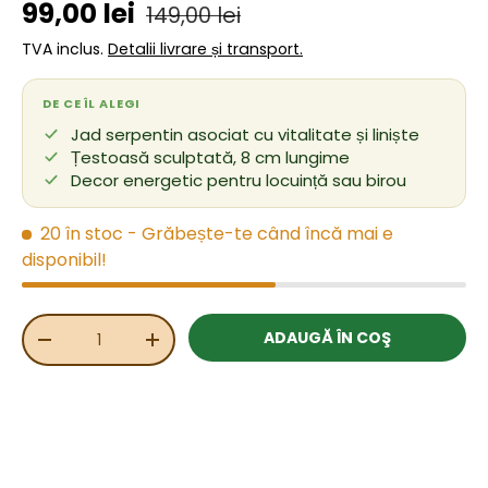
Preț de vânzare
Preț obișnuit
99,00 lei
149,00 lei
TVA inclus.
Detalii livrare și transport.
DE CE ÎL ALEGI
Jad serpentin asociat cu vitalitate și liniște
Țestoasă sculptată, 8 cm lungime
Decor energetic pentru locuință sau birou
20 în stoc
- Grăbește-te când încă mai e
disponibil!
Cant.
ADAUGĂ ÎN COŞ
REDUCEȚI CANTITATEA
MĂRIȚI CANTITATEA