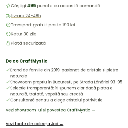
Câștigi
495
puncte cu această comandă
Livrare 24-48h
Transport gratuit peste 190 lei
Retur 30 zile
Plată securizată
De ce CraftMystic
Brand de familie din 2019, pasionați de cristale și pietre
naturale
Showroom propriu în București, pe Strada Lânăriei 93-95
Selecție transparentă
: îți spunem clar dacă piatra e
naturală, tratată, vopsită sau creată
Consultanță pentru a alege cristalul potrivit ție
Vezi showroom-ul și povestea CraftMystic →
Vezi toate din colecția Jad →