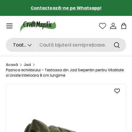
Contactează-ne pe Whatsapp!
SARI LA CONȚINUT
Sac
Căutare
Tipul de produs
Toate
Căutar
Acasă
Jad
Paznica echilibrului – Testoasa din Jad Serpentin pentru Vitalitate
si Liniste Interioara 8 cm lungime
SARI LA INFORMAȚIILE DESPRE PRODUS