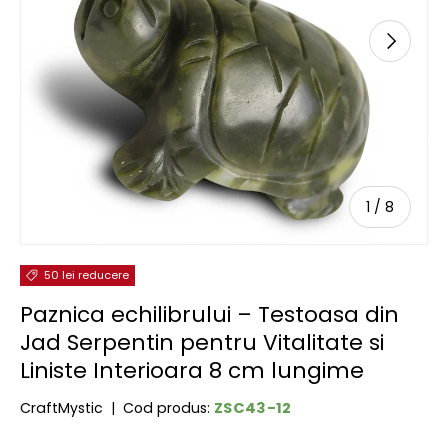
URMĂTOR
de
1
/
8
50 lei reducere
Paznica echilibrului – Testoasa din
Jad Serpentin pentru Vitalitate si
Liniste Interioara 8 cm lungime
ZSC43-12
CraftMystic
|
Cod produs: