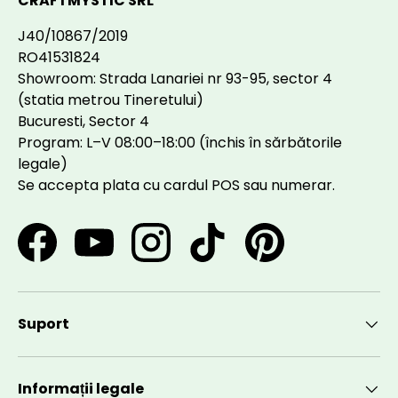
CRAFTMYSTIC SRL
J40/10867/2019
RO41531824
Showroom: Strada Lanariei nr 93-95, sector 4
(statia metrou Tineretului)
Bucuresti, Sector 4
Program: L–V 08:00–18:00 (închis în sărbătorile
legale)
Se accepta plata cu cardul POS sau numerar.
Facebook
YouTube
Instagram
TikTok
Pinterest
Suport
Informații legale