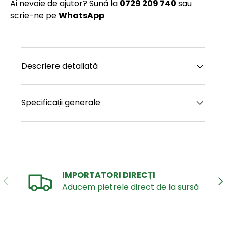
Ai nevoie de ajutor? Sună la
0729 209 740
sau
scrie-ne pe
WhatsApp
Descriere detaliată
Specificații generale
IMPORTATORI DIRECȚI
ANTERIOR
UR
Aducem pietrele direct de la sursă