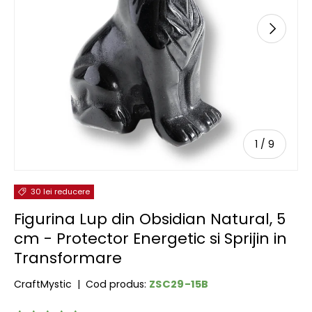
URMĂTOR
de
1
/
9
30 lei reducere
Figurina Lup din Obsidian Natural, 5
cm - Protector Energetic si Sprijin in
Transformare
ZSC29-15B
CraftMystic
|
Cod produs: