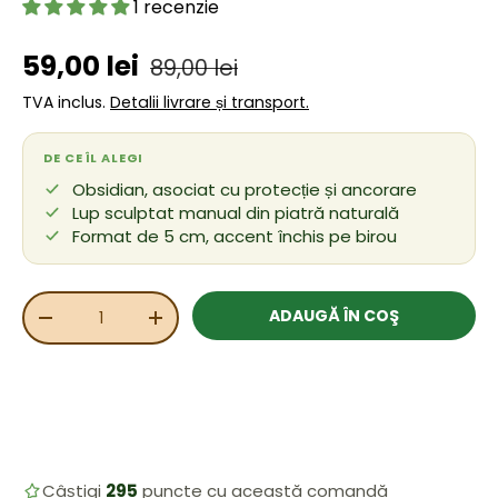
1 recenzie
Preț de vânzare
Preț obișnuit
59,00 lei
89,00 lei
TVA inclus.
Detalii livrare și transport.
DE CE ÎL ALEGI
Obsidian, asociat cu protecție și ancorare
Lup sculptat manual din piatră naturală
Format de 5 cm, accent închis pe birou
Cant.
ADAUGĂ ÎN COŞ
REDUCEȚI CANTITATEA
MĂRIȚI CANTITATEA
Câștigi
295
puncte cu această comandă