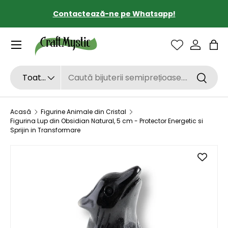
Contactează-ne pe Whatsapp!
SARI LA CONȚINUT
Sac
Căutare
Tipul de produs
Toate
Căutar
Acasă
Figurine Animale din Cristal
Figurina Lup din Obsidian Natural, 5 cm - Protector Energetic si
Sprijin in Transformare
SARI LA INFORMAȚIILE DESPRE PRODUS