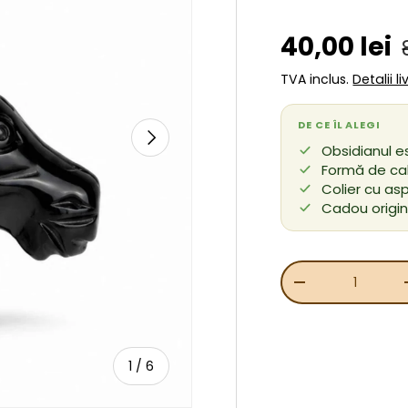
Preț de v
40,00 lei
TVA inclus.
Detalii l
DE CE ÎL ALEGI
URMĂTORUL
Obsidianul e
Formă de cal
Colier cu asp
Cadou origin
Cant.
REDUCEȚI CANT
de
1
/
6