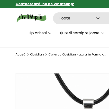
Contactează-ne pe Whatsapp!
SARI LA CONȚINUT
Căutare
Tipul de produs
Toate
Tip cristal
Bijuterii semiprețioase
Acasă
Obsidian
Colier cu Obsidian Natural in Forma de Cal – Protectie, Forta si incredere
SARI LA INFORMAȚIILE DESPRE PRODUS