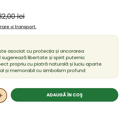
Preț obișnuit
ânzare
82,00 lei
ivrare și transport.
ste asociat cu protecția și ancorarea
 sugerează libertate și spirit puternic
ect propriu cu piatră naturală și luciu aparte
al și memorabil cu simbolism profund
ADAUGĂ ÎN COŞ
ITATEA
MĂRIȚI CANTITATEA