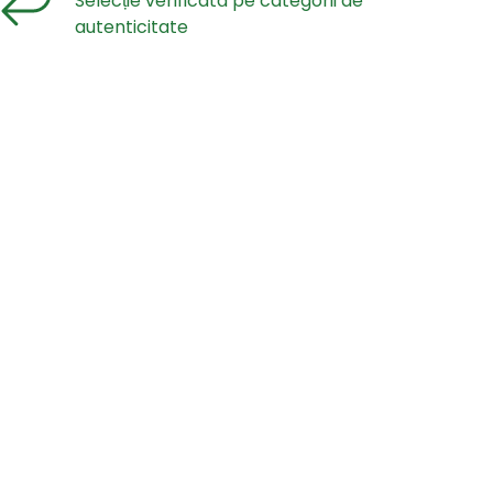
Selecție verificată pe categorii de
autenticitate