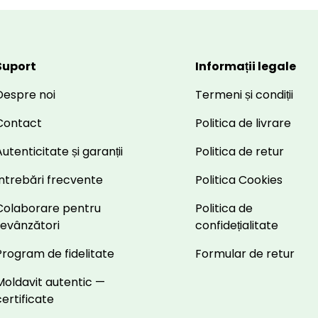
Suport
Informații legale
Despre noi
Termeni și condiții
Contact
Politica de livrare
utenticitate și garanții
Politica de retur
Întrebări frecvente
Politica Cookies
Colaborare pentru
Politica de
revânzători
confidețialitate
Program de fidelitate
Formular de retur
Moldavit autentic —
certificate