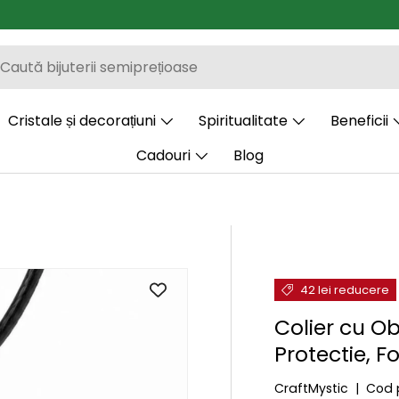
Cristale și decorațiuni
Spiritualitate
Beneficii
Cadouri
Blog
42 lei reducere
Colier cu O
Protectie, F
CraftMystic
|
Cod 