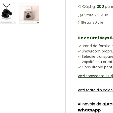
Câștigi
200
pun
Livrare 24-48h
Retur 30 zile
ea galeriei
în vizualizarea galeriei
 imaginea 4 în vizualizarea galeriei
Încărcați imaginea 5 în vizualizarea galeriei
Încărcați imaginea 6 în vizualizarea galeriei
De ce CraftMysti
Brand de familie d
Showroom propriu 
Selecție transpar
vopsită sau crea
Consultanță pentru
Vezi showroom-ul ș
Vezi toate din cole
Ai nevoie de ajuto
WhatsApp