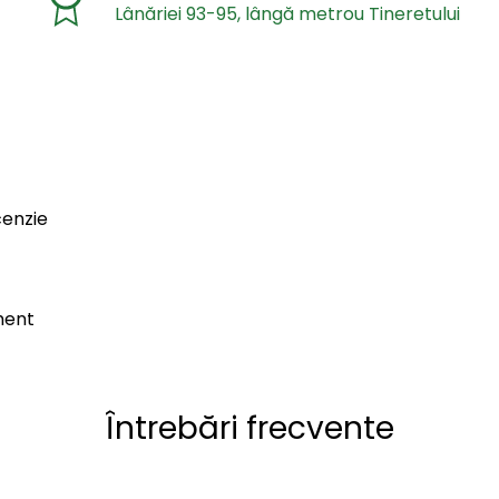
Lânăriei 93-95, lângă metrou Tineretului
cenzie
ment
Întrebări frecvente