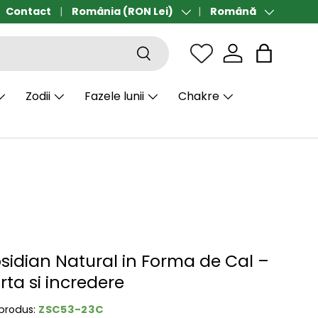
Contact
Transport gratuit de la 190 lei
România (RON Lei)
Română
Țară/Regiune
Limbă
Căutare
Sac
Zodii
Fazele lunii
Chakre
bsidian Natural in Forma de Cal –
orta si incredere
ZSC53-23C
produs: