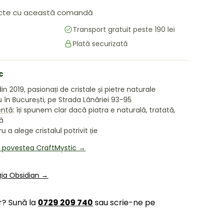
cte cu această comandă
Transport gratuit peste 190 lei
Plată securizată
c
in 2019, pasionați de cristale și pietre naturale
în București, pe Strada Lânăriei 93-95
entă
: îți spunem clar dacă piatra e naturală, tratată,
tă
 a alege cristalul potrivit ție
i povestea CraftMystic →
cția Obsidian →
r? Sună la
0729 209 740
sau scrie-ne pe