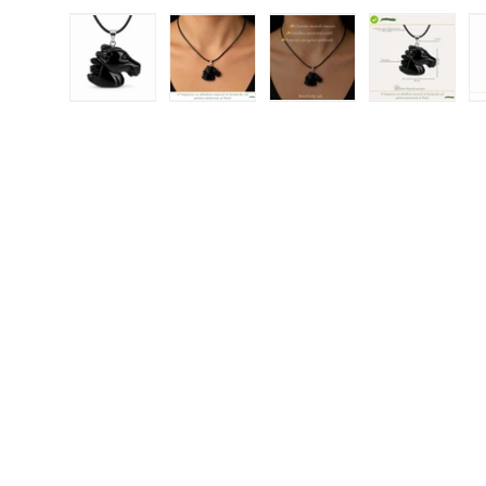
Încărcați imaginea 1 în vizualizarea galeriei
Încărcați imaginea 2 în vizualizar
Încărcați imaginea 3 
Încărcați