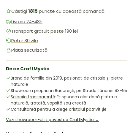
Câștigi
1815
puncte cu această comandă
Livrare 24-48h
Transport gratuit peste 190 lei
Retur 30 zile
Plată securizată
De ce CraftMystic
Brand de familie din 2019, pasionați de cristale și pietre
naturale
Showroom propriu în București, pe Strada Lânăriei 93-95
Selecție transparentă
: îți spunem clar dacă piatra e
naturală, tratată, vopsită sau creată
Consultanță pentru a alege cristalul potrivit ție
Vezi showroom-ul și povestea CraftMystic →