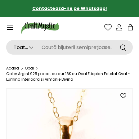
Contactează-ne pe Whatsapp!
SARI LA CONȚINUT
Sac
Căutare
Tipul de produs
Toate
Căutar
Acasă
Opal
Colier Argint 925 placat cu aur 18K cu Opal Etiopian Fatetat Oval -
Lumina Interioara si Armonie Divina
SARI LA INFORMAȚIILE DESPRE PRODUS