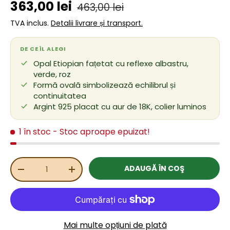
Preț de vânzare
Preț obișnuit
363,00 lei
463,00 lei
TVA inclus.
Detalii livrare și transport.
DE CE ÎL ALEGI
Opal Etiopian fațetat cu reflexe albastru,
verde, roz
Formă ovală simbolizează echilibrul și
continuitatea
Argint 925 placat cu aur de 18K, colier luminos
1 în stoc
- Stoc aproape epuizat!
Cant.
ADAUGĂ ÎN COŞ
REDUCEȚI CANTITATEA
MĂRIȚI CANTITATEA
Mai multe opțiuni de plată