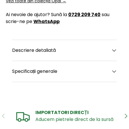
Vezi toate din colecția Opal →
Ai nevoie de ajutor? Sună la
0729 209 740
sau
scrie-ne pe
WhatsApp
Descriere detaliată
Specificații generale
IMPORTATORI DIRECȚI
ANTERIOR
UR
Aducem pietrele direct de la sursă