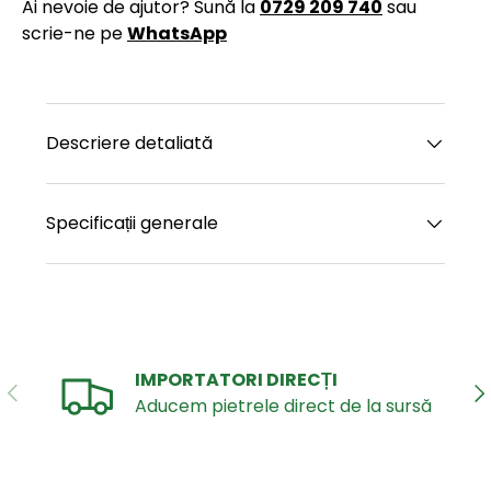
Ai nevoie de ajutor? Sună la
0729 209 740
sau
scrie-ne pe
WhatsApp
Descriere detaliată
Specificații generale
IMPORTATORI DIRECȚI
ANTERIOR
UR
Aducem pietrele direct de la sursă