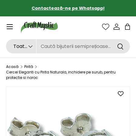
Contactează-ne pe Whatsapp!
SARI LA CONȚINUT
Sac
Căutare
Tipul de produs
Toate
Căutar
Acasă
Pirită
Cercei Eleganti cu Pirita Naturala, inchidere pe surub, pentru
protectie si noroc
SARI LA INFORMAȚIILE DESPRE PRODUS