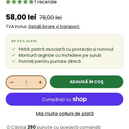
1 recenzie
Preț de vânzare
Preț obișnuit
58,00 lei
78,00 lei
TVA inclus.
Detalii livrare și transport.
DE CE ÎL ALEGI
Pirită: piatră asociată cu protecția și norocul
Montură argintie cu închidere pe șurub
Potriviți pentru purtare zilnică
Cant.
ADAUGĂ ÎN COŞ
REDUCEȚI CANTITATEA
MĂRIȚI CANTITATEA
Mai multe opțiuni de plată
Câștigi
290
puncte cu această comandă