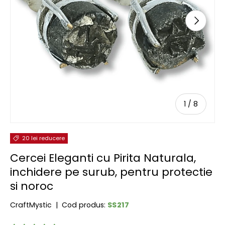
URMĂTOR
de
1
/
8
20 lei reducere
Cercei Eleganti cu Pirita Naturala,
inchidere pe surub, pentru protectie
si noroc
SS217
CraftMystic
|
Cod produs: