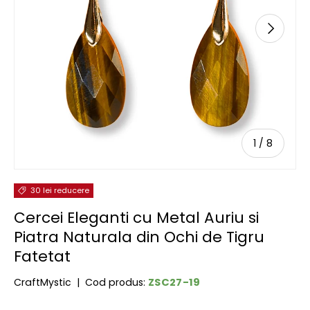
URMĂTOR
de
1
/
8
30 lei reducere
Cercei Eleganti cu Metal Auriu si
Piatra Naturala din Ochi de Tigru
Fatetat
ZSC27-19
CraftMystic
|
Cod produs: