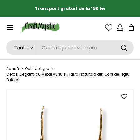
Transport gratuit de la 190 lei
SARI LA CONȚINUT
Sac
Căutare
Tipul de produs
Toate
Căutar
Acasă
Ochi de tigru
Cercei Eleganti cu Metal Auriu si Piatra Naturala din Ochi de Tigru
Fatetat
SARI LA INFORMAȚIILE DESPRE PRODUS