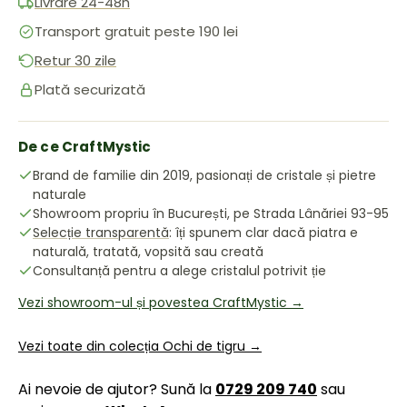
Livrare 24-48h
Transport gratuit peste 190 lei
Retur 30 zile
Plată securizată
De ce CraftMystic
Brand de familie din 2019, pasionați de cristale și pietre
naturale
Showroom propriu în București, pe Strada Lânăriei 93-95
Selecție transparentă
: îți spunem clar dacă piatra e
naturală, tratată, vopsită sau creată
Consultanță pentru a alege cristalul potrivit ție
Vezi showroom-ul și povestea CraftMystic →
Vezi toate din colecția Ochi de tigru →
Ai nevoie de ajutor? Sună la
0729 209 740
sau