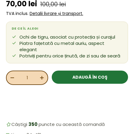
Preț de vânzare
Preț obișnuit
70,00 lei
100,00 lei
TVA inclus.
Detalii livrare și transport.
DE CE ÎL ALEGI
Ochi de tigru, asociat cu protecția și curajul
Piatra fațetată cu metal auriu, aspect
elegant
Potriviți pentru orice ținută, de zi sau de seară
Cant.
ADAUGĂ ÎN COŞ
REDUCEȚI CANTITATEA
MĂRIȚI CANTITATEA
Câștigi
350
puncte cu această comandă