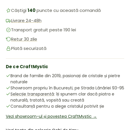
Câștigi
140
puncte cu această comandă
Livrare 24-48h
Transport gratuit peste 190 lei
Retur 30 zile
Plată securizată
De ce CraftMystic
Brand de familie din 2019, pasionați de cristale și pietre
naturale
Showroom propriu în București, pe Strada Lânăriei 93-95
Selecție transparentă
: îți spunem clar dacă piatra e
naturală, tratată, vopsită sau creată
Consultanță pentru a alege cristalul potrivit ție
Vezi showroom-ul și povestea CraftMystic →