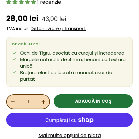
1 recenzie
Preț de vânzare
Preț obișnuit
28,00 lei
43,00 lei
TVA inclus.
Detalii livrare și transport.
DE CE ÎL ALEGI
Ochi de Tigru, asociat cu curajul și încrederea
Mărgele naturale de 4 mm, fiecare cu textură
unică
Brățară elastică lucrată manual, ușor de
purtat
Cant.
ADAUGĂ ÎN COŞ
REDUCEȚI CANTITATEA
MĂRIȚI CANTITATEA
Mai multe opțiuni de plată