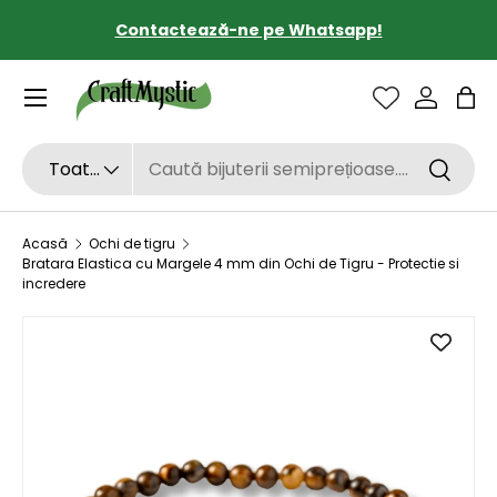
Contactează-ne pe Whatsapp!
SARI LA CONȚINUT
Sac
Căutare
Tipul de produs
Toate
Căutar
Acasă
Ochi de tigru
Bratara Elastica cu Margele 4 mm din Ochi de Tigru - Protectie si
incredere
SARI LA INFORMAȚIILE DESPRE PRODUS