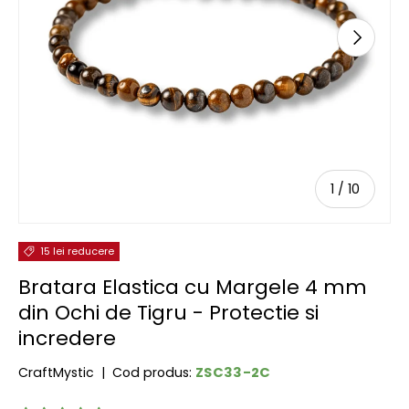
URMĂTOR
de
1
/
10
15 lei reducere
Bratara Elastica cu Margele 4 mm
din Ochi de Tigru - Protectie si
incredere
ZSC33-2C
CraftMystic
|
Cod produs: