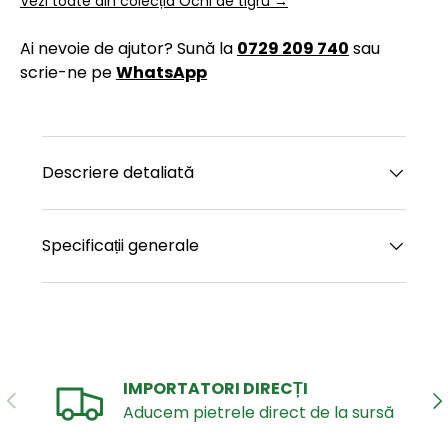
Vezi toate din colecția Ochi de tigru →
Ai nevoie de ajutor? Sună la
0729 209 740
sau
scrie-ne pe
WhatsApp
Descriere detaliată
Specificații generale
IMPORTATORI DIRECȚI
ANTERIOR
UR
Aducem pietrele direct de la sursă