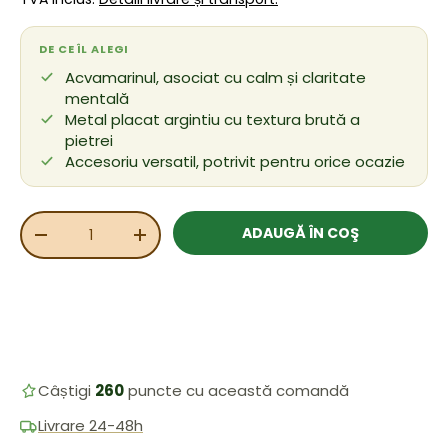
DE CE ÎL ALEGI
Acvamarinul, asociat cu calm și claritate
mentală
Metal placat argintiu cu textura brută a
pietrei
Accesoriu versatil, potrivit pentru orice ocazie
Cant.
ADAUGĂ ÎN COŞ
REDUCEȚI CANTITATEA
MĂRIȚI CANTITATEA
Câștigi
260
puncte cu această comandă
Livrare 24-48h