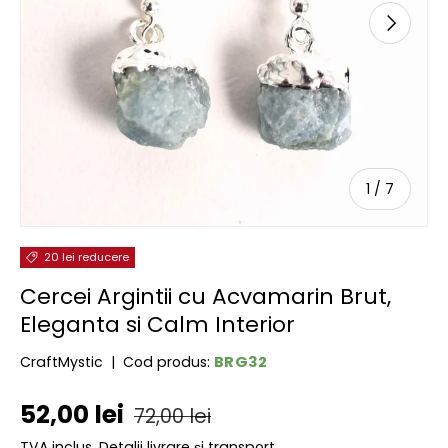
URMĂTOR
de
1
/
7
20 lei reducere
Cercei Argintii cu Acvamarin Brut,
Eleganta si Calm Interior
BRG32
CraftMystic
|
Cod produs:
Preț de vânzare
Preț obișnuit
52,00 lei
72,00 lei
TVA inclus.
Detalii livrare și transport.