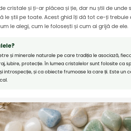
de cristale și ți-ar plăcea și ție, dar nu știi de unde
 le știi pe toate. Acest ghid îți dă tot ce-ți trebuie
 cum le alegi, cum le folosești și cum ai grijă de ele.
alele?
ietre și minerale naturale pe care tradiția le asociază, fie
, iubire, protecție. În lumea cristalelor sunt folosite ca sp
 și introspecție, și ca obiecte frumoase la care ții. Este un 
cal.