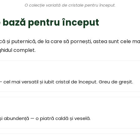
O colecție variată de cristale pentru început.
e bază pentru început
că și puternică, de la care să pornești, astea sunt cele ma
ghidul complet.
 — cel mai versatil și iubit cristal de început. Greu de greșit.
și abundență — o piatră caldă și veselă.