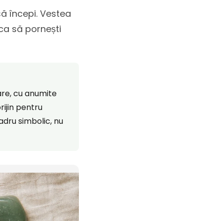
 să începi. Vestea
 ca să pornești
care, cu anumite
rijin pentru
cadru simbolic, nu