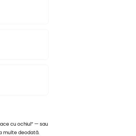
 face cu ochiul” — sau
lua multe deodată.