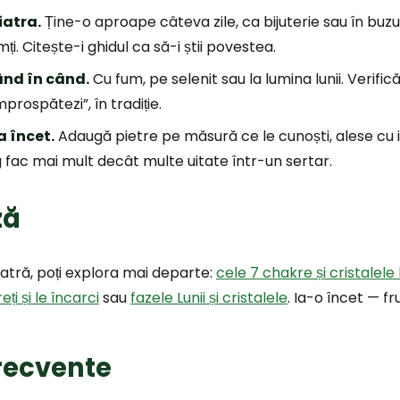
iatra.
Ține-o aproape câteva zile, ca bijuterie sau în buz
mți. Citește-i ghidul ca să-i știi povestea.
ând în când.
Cu fum, pe selenit sau la lumina lunii. Verifi
prospătezi”, în tradiție.
a încet.
Adaugă pietre pe măsură ce le cunoști, alese cu 
g fac mai mult decât multe uitate într-un sertar.
ză
atră, poți explora mai departe:
cele 7 chakre și cristalele 
ți și le încarci
sau
fazele Lunii și cristalele
. Ia-o încet — f
frecvente