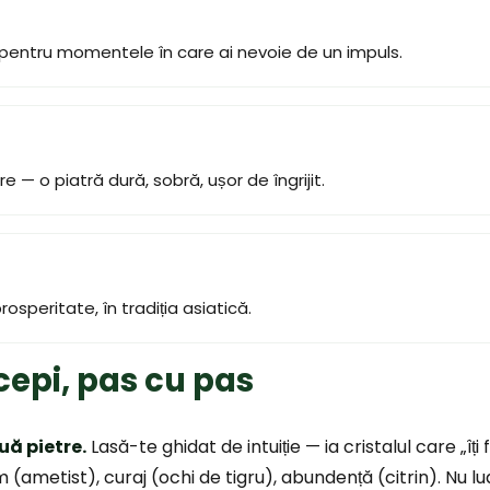
, pentru momentele în care ai nevoie de un impuls.
e — o piatră dură, sobră, ușor de îngrijit.
prosperitate, în tradiția asiatică.
epi, pas cu pas
ă pietre.
Lasă-te ghidat de intuiție — ia cristalul care „îți
lm (ametist), curaj (ochi de tigru), abundență (citrin). Nu 