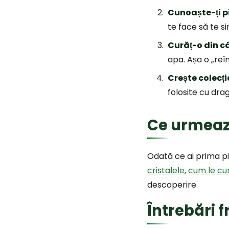
Cunoaște-ți p
te face să te si
Curăț-o din c
apa. Așa o „reîm
Crește colecți
folosite cu dra
Ce urmea
Odată ce ai prima pi
cristalele
,
cum le cure
descoperire.
Întrebări 