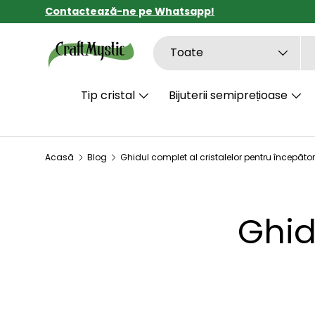
Contactează-ne pe Whatsapp!
SARI LA CONȚINUT
Căutare
Tipul de produs
Toate
Tip cristal
Bijuterii semiprețioase
Acasă
Blog
Ghidul complet al cristalelor pentru începător
Ghid