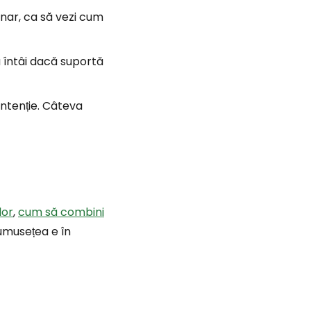
unar, ca să vezi cum
că întâi dacă suportă
intenție. Câteva
lor
,
cum să combini
rumusețea e în