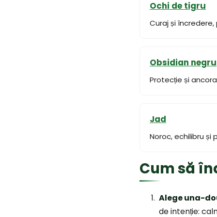
Ochi de tigru
Curaj și încredere
Obsidian negru
Protecție și ancorar
Jad
Noroc, echilibru și 
Cum să înc
Alege una-dou
de intenție: ca