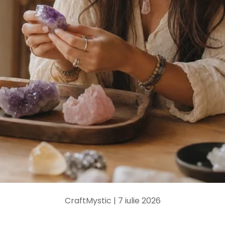
CraftMystic |
7 iulie 2026