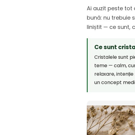
Ai auzit peste tot 
bună: nu trebuie să
liniștit — ce sunt,
Ce sunt crist
Cristalele sunt p
teme — calm, curaj
relaxare, intenție
un concept medi