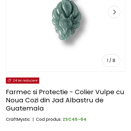
URMĂTOR
de
1
/
8
24 lei reducere
Farmec si Protectie - Colier Vulpe cu
Noua Cozi din Jad Albastru de
Guatemala
ZSC45-64
CraftMystic
|
Cod produs: