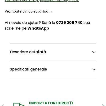
Vezi showroom-ul și povestea CraftMystic →
Vezi toate din colecția Jad →
Ai nevoie de ajutor? Sună la
0729 209 740
sau
scrie-ne pe
WhatsApp
Descriere detaliată
Specificații generale
IMPORTATORI DIRECȚI
ANTERIOR
UR