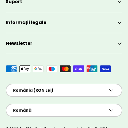
Suport
Informații legale
Newsletter
Metode de plată acceptate
Țară/Regiune
România (RON Lei)
Limbă
Română