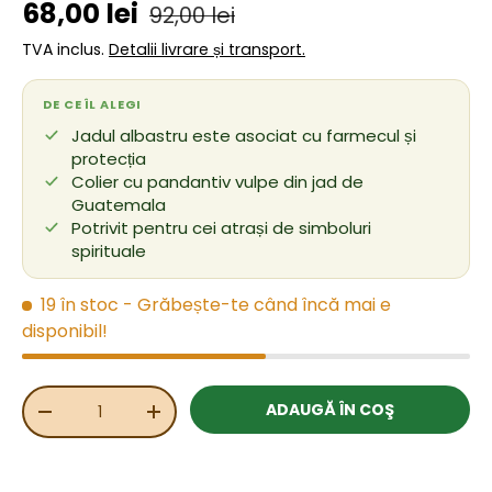
Preț de vânzare
Preț obișnuit
68,00 lei
92,00 lei
TVA inclus.
Detalii livrare și transport.
DE CE ÎL ALEGI
Jadul albastru este asociat cu farmecul și
protecția
Colier cu pandantiv vulpe din jad de
Guatemala
Potrivit pentru cei atrași de simboluri
spirituale
19 în stoc
- Grăbește-te când încă mai e
disponibil!
Cant.
ADAUGĂ ÎN COŞ
REDUCEȚI CANTITATEA
MĂRIȚI CANTITATEA