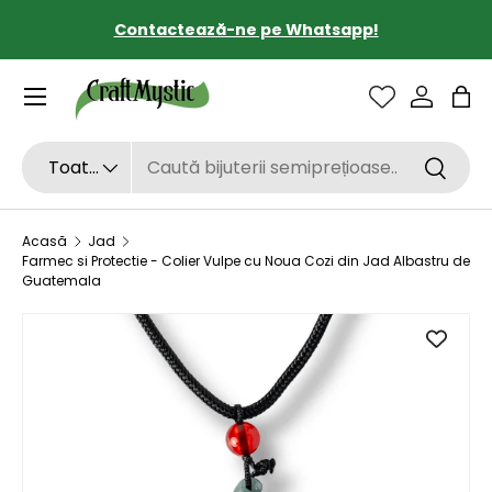
Contactează-ne pe Whatsapp!
SARI LA CONȚINUT
Sac
Căutare
Tipul de produs
Toate
Căutar
Acasă
Jad
Farmec si Protectie - Colier Vulpe cu Noua Cozi din Jad Albastru de
Guatemala
SARI LA INFORMAȚIILE DESPRE PRODUS