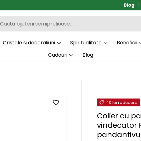
Blog
Cadou 
Cristale și decorațiuni
Spiritualitate
Beneficii
Cadouri
Blog
40 lei reducere
Colier cu pa
vindecator F
pandantivul