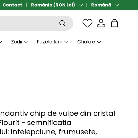
la alegere peste 300 lei 🎁
Contact
România (RON Lei)
Română
Țară/Regiune
Limbă
Căutare
Sac
Zodii
Fazele lunii
Chakre
ndantiv chip de vulpe din cristal
lourit - semnificatia
ui: intelepciune, frumusete,