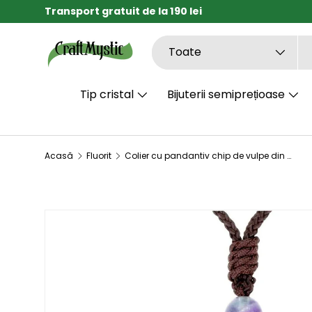
Transport gratuit de la 190 lei
SARI LA CONȚINUT
Căutare
Tipul de produs
Toate
Tip cristal
Bijuterii semiprețioase
Acasă
Fluorit
Colier cu pandantiv chip de vulpe din cristal vindecator Flourit - semnificatia pandantivului: intelepciune, frumusete, inteligenta, adaptabilitate si oportunitate
SARI LA INFORMAȚIILE DESPRE PRODUS