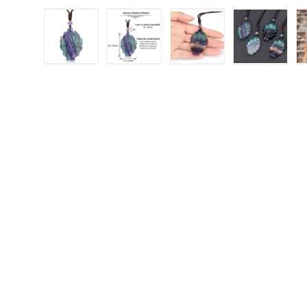
Încărcați imaginea 1 în vizualizarea galeriei
Încărcați imaginea 2 în vizualizar
Încărcați imaginea 3 
Încărcați