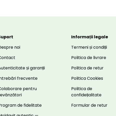
Suport
Informații legale
Despre noi
Termeni și condiții
Contact
Politica de livrare
utenticitate și garanții
Politica de retur
Întrebări frecvente
Politica Cookies
Colaborare pentru
Politica de
revânzători
confidețialitate
Program de fidelitate
Formular de retur
Moldavit autentic —