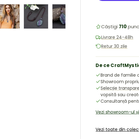
Câștigi
710
punc
ea galeriei
în vizualizarea galeriei
 imaginea 4 în vizualizarea galeriei
Încărcați imaginea 5 în vizualizarea galeriei
Încărcați imaginea 6 în vizualizarea galeriei
Încărcați imaginea 7 în vizualiz
Livrare 24-48h
Retur 30 zile
De ce CraftMysti
Brand de familie d
Showroom propriu 
Selecție transpar
vopsită sau crea
Consultanță pentru
Vezi showroom-ul ș
Vezi toate din colecț