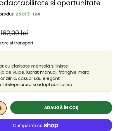
 adaptabilitate si oportunitate
ZSC13-124
produs:
Preț obișnuit
ânzare
182,00 lei
ivrare și transport.
iat cu claritate mentală și liniște
ip de vulpe, lucrat manual, frânghie maro
or zilnic, casual sau elegant
 înțelepciunea și adaptabilitatea
ADAUGĂ ÎN COŞ
ITATEA
MĂRIȚI CANTITATEA