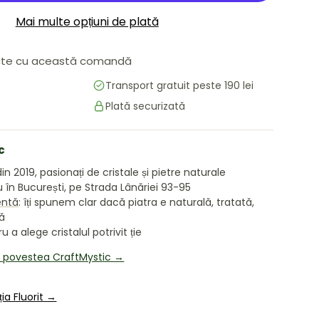
Mai multe opțiuni de plată
te cu această comandă
area galeriei
Transport gratuit peste 190 lei
Plată securizată
c
in 2019, pasionați de cristale și pietre naturale
în București, pe Strada Lânăriei 93-95
entă
: îți spunem clar dacă piatra e naturală, tratată,
tă
 a alege cristalul potrivit ție
i povestea CraftMystic →
ia Fluorit →