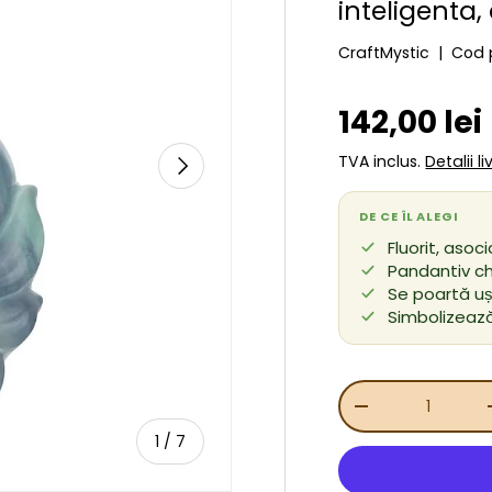
inteligenta,
CraftMystic
|
Cod 
Preț de v
142,00 lei
URMĂTORUL
TVA inclus.
Detalii l
DE CE ÎL ALEGI
Fluorit, asoc
Pandantiv ch
Se poartă uș
Simbolizează
Cant.
REDUCEȚI CANT
de
1
/
7