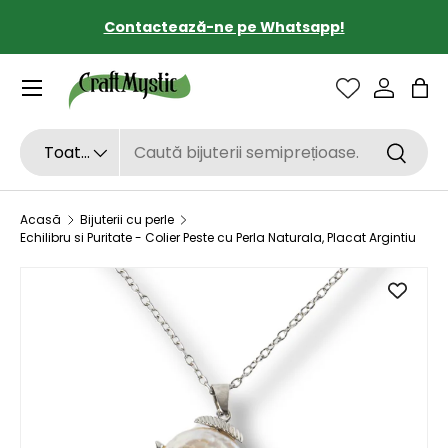
Contactează-ne pe Whatsapp!
SARI LA CONȚINUT
Sac
Căutare
Tipul de produs
Toate
Căutar
Acasă
Bijuterii cu perle
Echilibru si Puritate - Colier Peste cu Perla Naturala, Placat Argintiu
SARI LA INFORMAȚIILE DESPRE PRODUS