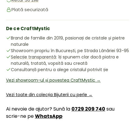
Plată securizată
De ce CraftMystic
Brand de familie din 2019, pasionați de cristale și pietre
naturale
Showroom propriu în București, pe Strada Lânăriei 93-95
Selecție transparentă
: îți spunem clar dacă piatra e
naturală, tratată, vopsită sau creată
Consultanță pentru a alege cristalul potrivit ție
Vezi showroom-ul și povestea CraftMystic →
Vezi toate din colecția Bijuterii cu perle →
Ai nevoie de ajutor? Sună la
0729 209 740
sau
scrie-ne pe
WhatsApp