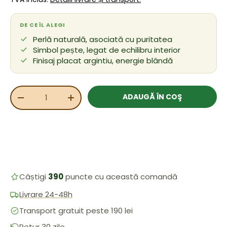
DE CE ÎL ALEGI
Perlă naturală, asociată cu puritatea
Simbol pește, legat de echilibru interior
Finisaj placat argintiu, energie blândă
Cant.
ADAUGĂ ÎN COŞ
REDUCEȚI CANTITATEA
MĂRIȚI CANTITATEA
Câștigi
390
puncte cu această comandă
Livrare 24-48h
Transport gratuit peste 190 lei
Retur 30 zile