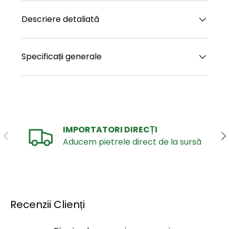
Descriere detaliată
Specificații generale
IMPORTATORI DIRECȚI
ANTERIOR
UR
Aducem pietrele direct de la sursă
Recenzii Clienți