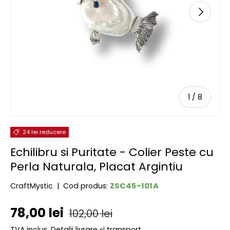
URMĂTOR
de
1
/
8
24 lei reducere
Echilibru si Puritate - Colier Peste cu
Perla Naturala, Placat Argintiu
ZSC45-101A
CraftMystic
|
Cod produs:
Preț de vânzare
Preț obișnuit
78,00 lei
102,00 lei
TVA inclus.
Detalii livrare și transport.