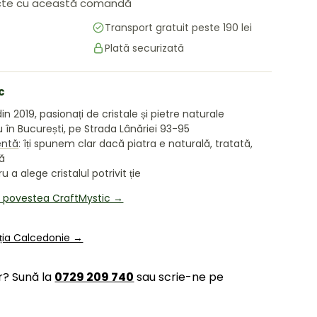
te cu această comandă
Transport gratuit peste 190 lei
Plată securizată
area galeriei
 în vizualizarea galeriei
c
in 2019, pasionați de cristale și pietre naturale
în București, pe Strada Lânăriei 93-95
entă
: îți spunem clar dacă piatra e naturală, tratată,
tă
 a alege cristalul potrivit ție
i povestea CraftMystic →
cția Calcedonie →
r? Sună la
0729 209 740
sau scrie-ne pe