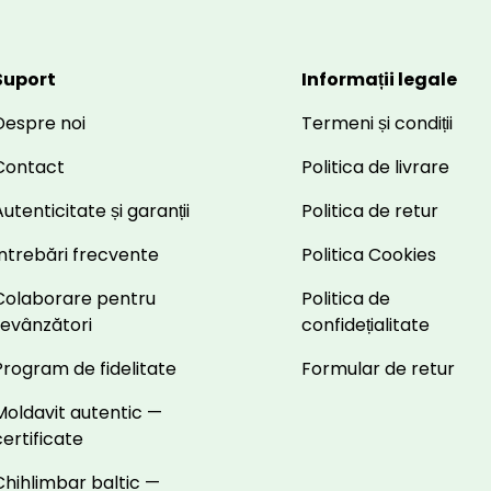
Suport
Informații legale
Despre noi
Termeni și condiții
Contact
Politica de livrare
utenticitate și garanții
Politica de retur
Întrebări frecvente
Politica Cookies
Colaborare pentru
Politica de
revânzători
confidețialitate
Program de fidelitate
Formular de retur
Moldavit autentic —
certificate
Chihlimbar baltic —