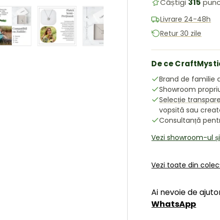
Câștigi
315
punc
Livrare 24-48h
Retur 30 zile
ea galeriei
în vizualizarea galeriei
 imaginea 4 în vizualizarea galeriei
Încărcați imaginea 5 în vizualizarea galeriei
Încărcați imaginea 6 în vizualizarea galeriei
Încărcați imaginea 7 în vizualiz
Încărcați imaginea 8
De ce CraftMysti
Brand de familie d
Showroom propriu 
Selecție transpar
vopsită sau crea
Consultanță pentru
Vezi showroom-ul ș
Vezi toate din cole
Ai nevoie de ajuto
WhatsApp