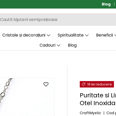
Blog
Transp
Cristale și decorațiuni
Spiritualitate
Beneficii
Cadouri
Blog
19 lei reducere
Puritate si L
Otel Inoxid
CraftMystic
|
Cod 