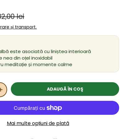
Preț obișnuit
ânzare
82,00 lei
ivrare și transport.
lbă este asociată cu liniștea interioară
de nea din oțel inoxidabil
tru meditație și momente calme
ADAUGĂ ÎN COŞ
ITATEA
MĂRIȚI CANTITATEA
Mai multe opțiuni de plată