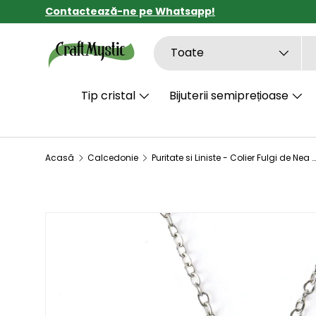
Contactează-ne pe Whatsapp!
SARI LA CONȚINUT
Căutare
Tipul de produs
Toate
Tip cristal
Bijuterii semiprețioase
Acasă
Calcedonie
Puritate si Liniste - Colier Fulgi de Nea din Otel Inoxidabil cu Calcedonie Alba Naturala
SARI LA INFORMAȚIILE DESPRE PRODUS