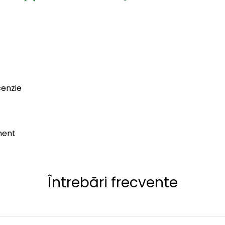
cenzie
ment
Întrebări frecvente