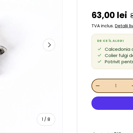
Preț de v
63,00 lei
TVA inclus.
Detalii l
DE CE ÎL ALEGI
URMĂTORUL
Calcedonia a
Colier fulgi 
Potrivit pen
Cant.
REDUCEȚI CANT
de
1
/
8