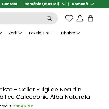
ort gratuit de la 190 lei
Contact
România (RON Lei)
Română
Țară/Regiune
Limbă
Căutare
Sac
Zodii
Fazele lunii
Chakre
iniste - Colier Fulgi de Nea din
abil cu Calcedonie Alba Naturala
ZSC45-92
produs: