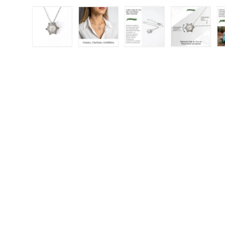
Încărcați imaginea 1 în vizualizarea galeriei
Încărcați imaginea 2 în vizualizar
Încărcați imaginea 3 
Încărcați