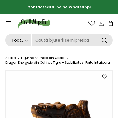
Contactează-ne pe Whatsapp!
SARI LA CONȚINUT
Sac
Căutare
Tipul de produs
Toate
Căutar
Acasă
Figurine Animale din Cristal
Dragon Energetic din Ochi de Tigru – Stabilitate si Forta Interioara
SARI LA INFORMAȚIILE DESPRE PRODUS