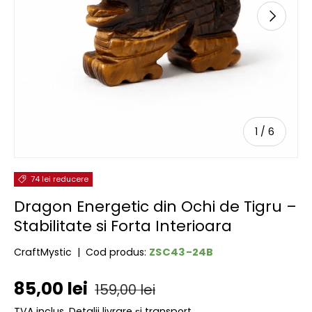
URMĂTOR
de
1
/
6
74 lei reducere
Dragon Energetic din Ochi de Tigru –
Stabilitate si Forta Interioara
ZSC43-24B
CraftMystic
|
Cod produs:
Preț de vânzare
Preț obișnuit
85,00 lei
159,00 lei
TVA inclus.
Detalii livrare și transport.