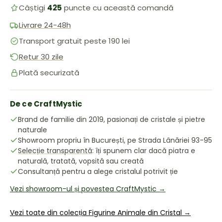
Câștigi
425
puncte cu această comandă
Livrare 24-48h
Transport gratuit peste 190 lei
Retur 30 zile
Plată securizată
De ce CraftMystic
Brand de familie din 2019, pasionați de cristale și pietre
naturale
Showroom propriu în București, pe Strada Lânăriei 93-95
Selecție transparentă
: îți spunem clar dacă piatra e
naturală, tratată, vopsită sau creată
Consultanță pentru a alege cristalul potrivit ție
Vezi showroom-ul și povestea CraftMystic →
Vezi toate din colecția Figurine Animale din Cristal →