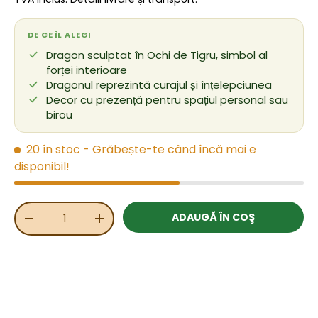
DE CE ÎL ALEGI
Dragon sculptat în Ochi de Tigru, simbol al
forței interioare
Dragonul reprezintă curajul și înțelepciunea
Decor cu prezență pentru spațiul personal sau
birou
20 în stoc
- Grăbește-te când încă mai e
disponibil!
Cant.
ADAUGĂ ÎN COŞ
REDUCEȚI CANTITATEA
MĂRIȚI CANTITATEA