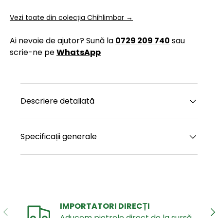
Vezi toate din colecția Chihlimbar →
Ai nevoie de ajutor? Sună la
0729 209 740
sau
scrie-ne pe
WhatsApp
Descriere detaliată
Specificații generale
IMPORTATORI DIRECȚI
ANTERIOR
UR
Aducem pietrele direct de la sursă