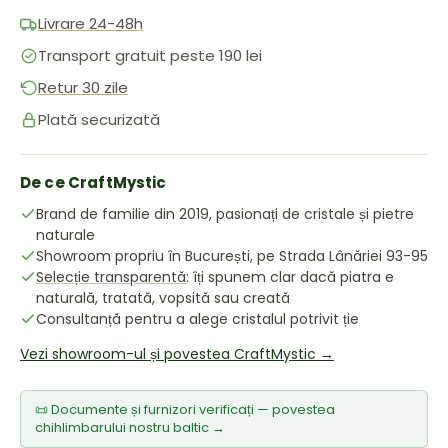
Livrare 24-48h
Transport gratuit peste 190 lei
Retur 30 zile
Plată securizată
De ce CraftMystic
Brand de familie din 2019, pasionați de cristale și pietre
naturale
Showroom propriu în București, pe Strada Lânăriei 93-95
Selecție transparentă
: îți spunem clar dacă piatra e
naturală, tratată, vopsită sau creată
Consultanță pentru a alege cristalul potrivit ție
Vezi showroom-ul și povestea CraftMystic →
📜 Documente și furnizori verificați — povestea
chihlimbarului nostru baltic →