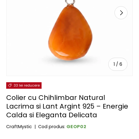
URMĂTOR
de
1
/
6
33 lei reducere
Colier cu Chihlimbar Natural
Lacrima si Lant Argint 925 – Energie
Calda si Eleganta Delicata
GEOP02
CraftMystic
|
Cod produs: