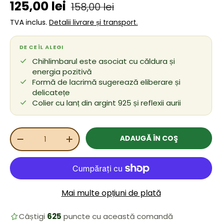
Preț de vânzare
Preț obișnuit
125,00 lei
158,00 lei
TVA inclus.
Detalii livrare și transport.
DE CE ÎL ALEGI
Chihlimbarul este asociat cu căldura și
energia pozitivă
Formă de lacrimă sugerează eliberare și
delicatețe
Colier cu lanț din argint 925 și reflexii aurii
Cant.
ADAUGĂ ÎN COŞ
REDUCEȚI CANTITATEA
MĂRIȚI CANTITATEA
Mai multe opțiuni de plată
Câștigi
625
puncte cu această comandă