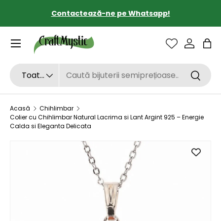
Contactează-ne pe Whatsapp!
SARI LA CONȚINUT
Sac
Căutare
Tipul de produs
Toate
Căutar
Acasă
Chihlimbar
Colier cu Chihlimbar Natural Lacrima si Lant Argint 925 – Energie
Calda si Eleganta Delicata
SARI LA INFORMAȚIILE DESPRE PRODUS