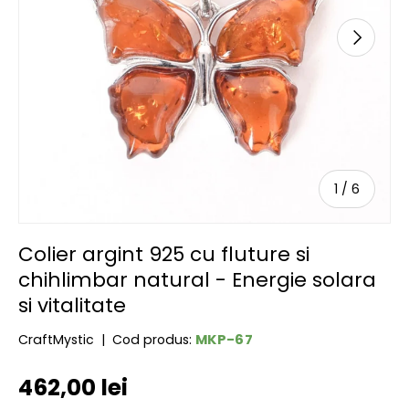
URMĂTOR
de
1
/
6
Colier argint 925 cu fluture si
chihlimbar natural - Energie solara
si vitalitate
MKP-67
CraftMystic
|
Cod produs:
Preț obișnuit
462,00 lei