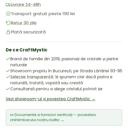
Livrare 24-48h
Transport gratuit peste 190 lei
Retur 30 zile
Plată securizată
De ce CraftMystic
Brand de familie din 2019, pasionați de cristale și pietre
naturale
Showroom propriu în București, pe Strada Lânăriei 93-95
Selecție transparentă
: îți spunem clar dacă piatra e
naturală, tratată, vopsită sau creată
Consultanță pentru a alege cristalul potrivit ție
Vezi showroom-ul și povestea CraftMystic →
📜 Documente și furnizori verificați — povestea
chihlimbarului nostru baltic →