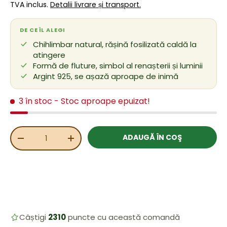
TVA inclus.
Detalii livrare și transport.
DE CE ÎL ALEGI
Chihlimbar natural, rășină fosilizată caldă la
atingere
Formă de fluture, simbol al renașterii și luminii
Argint 925, se așază aproape de inimă
3 în stoc
- Stoc aproape epuizat!
Cant.
ADAUGĂ ÎN COŞ
REDUCEȚI CANTITATEA
MĂRIȚI CANTITATEA
Câștigi
2310
puncte cu această comandă