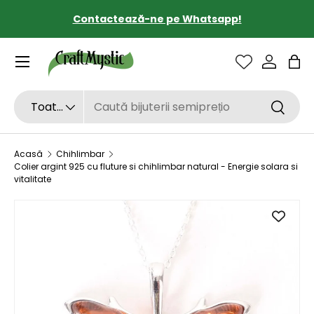
Contactează-ne pe Whatsapp!
SARI LA CONȚINUT
Sac
Căutare
Tipul de produs
Toate
Căutar
Acasă
Chihlimbar
Colier argint 925 cu fluture si chihlimbar natural - Energie solara si
vitalitate
SARI LA INFORMAȚIILE DESPRE PRODUS