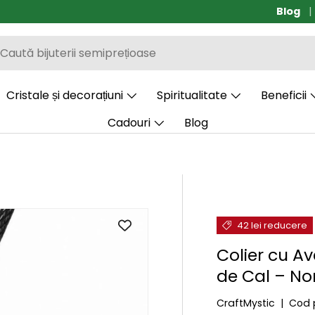
Blog
Transp
Cristale și decorațiuni
Spiritualitate
Beneficii
Cadouri
Blog
42 lei reducere
Colier cu A
de Cal – Nor
CraftMystic
|
Cod 