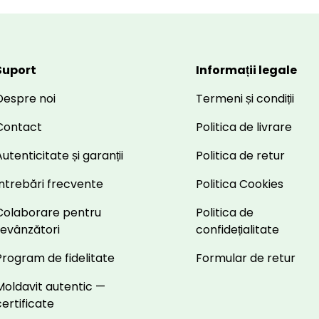
Suport
Informații legale
Despre noi
Termeni și condiții
Contact
Politica de livrare
utenticitate și garanții
Politica de retur
Întrebări frecvente
Politica Cookies
Colaborare pentru
Politica de
revânzători
confidețialitate
Program de fidelitate
Formular de retur
Moldavit autentic —
certificate