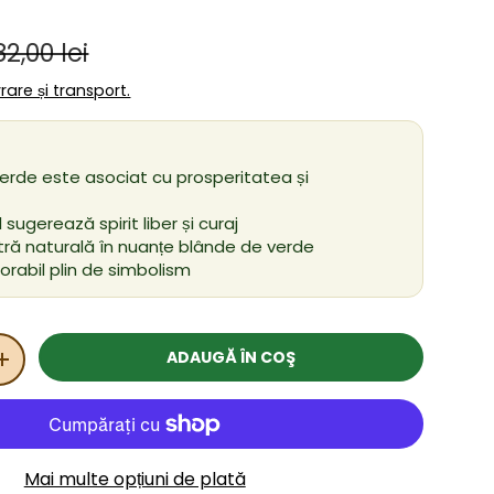
Preț obișnuit
ânzare
82,00 lei
ivrare și transport.
verde este asociat cu prosperitatea și
sugerează spirit liber și curaj
atră naturală în nuanțe blânde de verde
abil plin de simbolism
ADAUGĂ ÎN COŞ
ITATEA
MĂRIȚI CANTITATEA
Mai multe opțiuni de plată