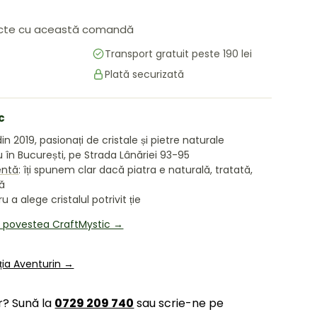
cte cu această comandă
Transport gratuit peste 190 lei
Plată securizată
c
in 2019, pasionați de cristale și pietre naturale
în București, pe Strada Lânăriei 93-95
entă
: îți spunem clar dacă piatra e naturală, tratată,
tă
 a alege cristalul potrivit ție
i povestea CraftMystic →
ția Aventurin →
r? Sună la
0729 209 740
sau scrie-ne pe