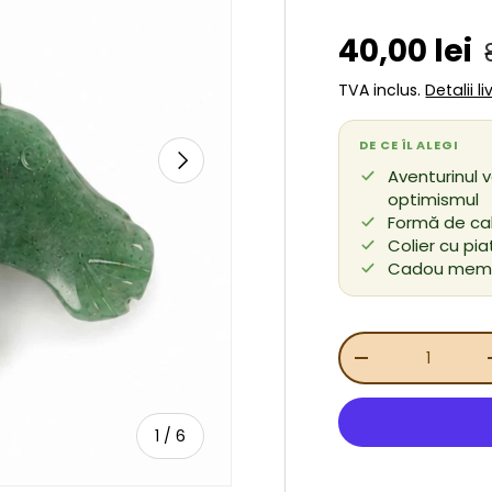
Preț de v
40,00 lei
TVA inclus.
Detalii l
DE CE ÎL ALEGI
URMĂTORUL
Aventurinul 
optimismul
Formă de cal 
Colier cu pi
Cadou memor
Cant.
REDUCEȚI CANT
de
1
/
6