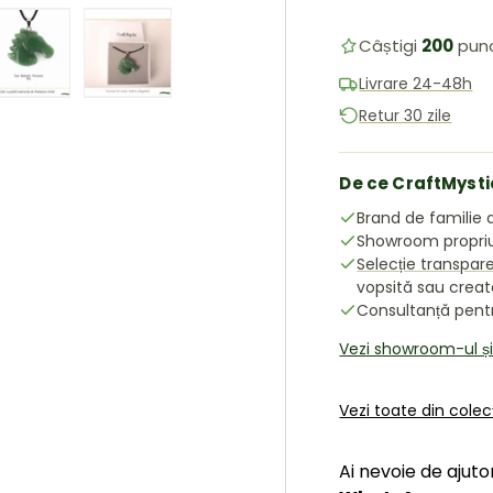
Câștigi
200
pun
Livrare 24-48h
ea galeriei
în vizualizarea galeriei
 imaginea 4 în vizualizarea galeriei
Încărcați imaginea 5 în vizualizarea galeriei
Încărcați imaginea 6 în vizualizarea galeriei
Retur 30 zile
De ce CraftMysti
Brand de familie d
Showroom propriu 
Selecție transpar
vopsită sau crea
Consultanță pentru
Vezi showroom-ul ș
Vezi toate din colec
Ai nevoie de ajuto