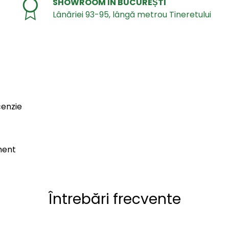
SHOWROOM ÎN BUCUREȘTI
Lânăriei 93-95, lângă metrou Tineretului
cenzie
ment
Întrebări frecvente