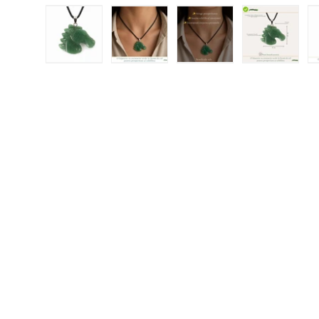
Încărcați imaginea 1 în vizualizarea galeriei
Încărcați imaginea 2 în vizualizar
Încărcați imaginea 3 
Încărcați