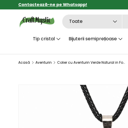
Contactează-ne pe Whatsapp!
SARI LA CONȚINUT
Căutare
Tipul de produs
Toate
Tip cristal
Bijuterii semiprețioase
Acasă
Aventurin
Colier cu Aventurin Verde Natural in Forma de Cal – Noroc, Echilibru si Libertate
SARI LA INFORMAȚIILE DESPRE PRODUS