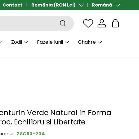
ort gratuit de la 190 lei
Contact
România (RON Lei)
Română
Țară/Regiune
Limbă
Căutare
Sac
Zodii
Fazele lunii
Chakre
venturin Verde Natural in Forma
oc, Echilibru si Libertate
ZSC53-23A
produs: