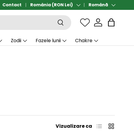
Contact
Transport gratuit de la 190 lei
România (RON Lei)
Română
Țară/Regiune
Limbă
Căutare
Sac
Zodii
Fazele lunii
Chakre
Listă
Grilă
Vizualizare ca