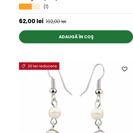
(1)
★★★★★
Preț de vânzare
Preț obișnuit
62,00 lei
102,00 lei
ADAUGĂ ÎN COŞ
20 lei reducere