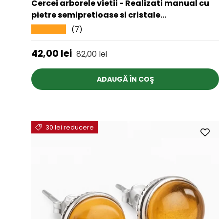
Cercei arborele vietii - Realizati manual cu
pietre semipretioase si cristale
vindecatoare a celor 7 chakre
(7)
★★★★★
Preț de vânzare
Preț obișnuit
42,00 lei
82,00 lei
ADAUGĂ ÎN COŞ
30 lei reducere