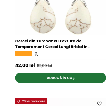
Cercei din Turcoaz cu Textura de
Temperament Cercei Lungi Bridal in
Culoarea Alba
(1)
★★★★★
Preț de vânzare
Preț obișnuit
42,00 lei
62,00 lei
ADAUGĂ ÎN COŞ
20 lei reducere