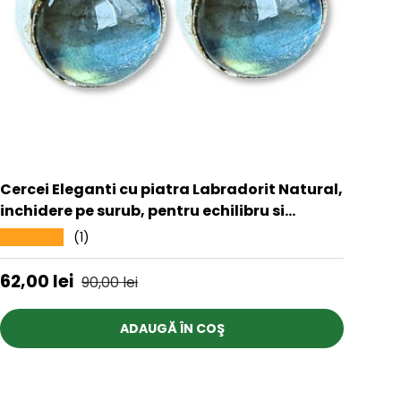
Cercei Eleganti cu piatra Labradorit Natural,
inchidere pe surub, pentru echilibru si
protectie
(1)
★★★★★
Preț de vânzare
Preț obișnuit
62,00 lei
90,00 lei
ADAUGĂ ÎN COŞ