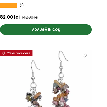
(1)
★★★★★
Preț de vânzare
Preț obișnuit
82,00 lei
142,00 lei
ADAUGĂ ÎN COŞ
20 lei reducere