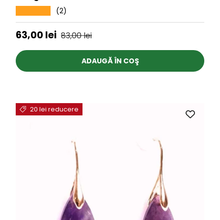
(2)
★★★★★
Preț de vânzare
Preț obișnuit
63,00 lei
83,00 lei
ADAUGĂ ÎN COŞ
20 lei reducere