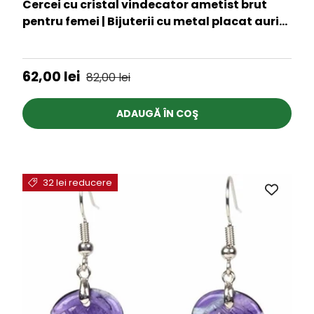
Cercei cu cristal vindecator ametist brut
pentru femei | Bijuterii cu metal placat auriu
pentru constientizare si pace spirituala
★★★★★
Preț de vânzare
Preț obișnuit
62,00 lei
82,00 lei
ADAUGĂ ÎN COŞ
32 lei reducere