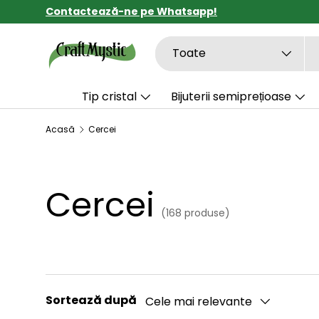
Contactează-ne pe Whatsapp!
SARI LA CONȚINUT
Căutare
Tipul de produs
Toate
Tip cristal
Bijuterii semiprețioase
Acasă
Cercei
Cercei
(168 produse)
Sortează după
Cele mai relevante