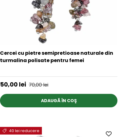
Cercei cu pietre semipretioase naturale din
turmalina polisate pentru femei
★★★★★
Preț de vânzare
Preț obișnuit
50,00 lei
70,00 lei
ADAUGĂ ÎN COŞ
40 lei reducere