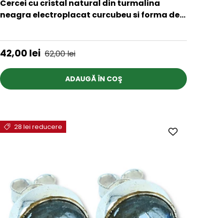
Cercei cu cristal natural din turmalina
neagra electroplacat curcubeu si forma de
pana 4-5 cm - Bijuterii pentru femei de moda
★★★★★
retro
Preț de vânzare
Preț obișnuit
42,00 lei
62,00 lei
ADAUGĂ ÎN COŞ
28 lei reducere