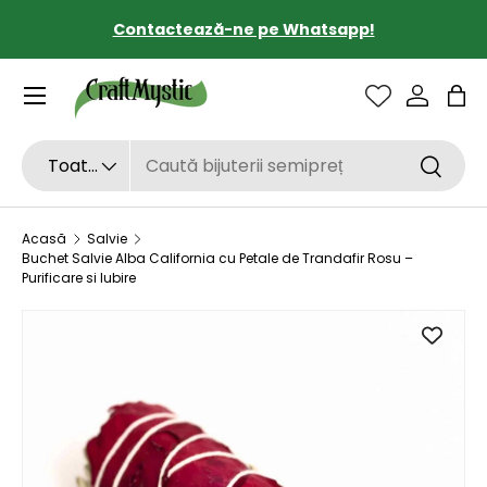
Contactează-ne pe Whatsapp!
SARI LA CONȚINUT
Sac
Căutare
Tipul de produs
Toate
Căutar
Acasă
Salvie
Buchet Salvie Alba California cu Petale de Trandafir Rosu –
Purificare si Iubire
SARI LA INFORMAȚIILE DESPRE PRODUS