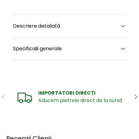
Descriere detaliată
Specificații generale
IMPORTATORI DIRECȚI
ANTERIOR
UR
Aducem pietrele direct de la sursă
Recenzii Clienți