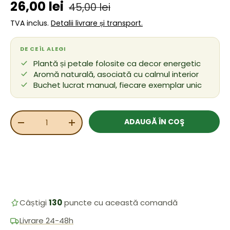
Preț de vânzare
Preț obișnuit
26,00 lei
45,00 lei
TVA inclus.
Detalii livrare și transport.
DE CE ÎL ALEGI
Plantă și petale folosite ca decor energetic
Aromă naturală, asociată cu calmul interior
Buchet lucrat manual, fiecare exemplar unic
Cant.
ADAUGĂ ÎN COŞ
REDUCEȚI CANTITATEA
MĂRIȚI CANTITATEA
Câștigi
130
puncte cu această comandă
Livrare 24-48h