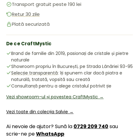
Transport gratuit peste 190 lei
Retur 30 zile
Plată securizată
De ce CraftMystic
Brand de familie din 2019, pasionați de cristale și pietre
naturale
Showroom propriu în București, pe Strada Lânăriei 93-95
Selecție transparentă
: îți spunem clar dacă piatra e
naturală, tratată, vopsită sau creată
Consultanță pentru a alege cristalul potrivit ție
Vezi showroom-ul și povestea CraftMystic →
Vezi toate din colecția Salvie →
Ai nevoie de ajutor? Sună la
0729 209 740
sau
scrie-ne pe
WhatsApp