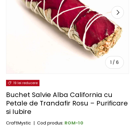
URMĂTOR
de
1
/
6
19 lei reducere
Buchet Salvie Alba California cu
Petale de Trandafir Rosu – Purificare
si Iubire
ROM-10
CraftMystic
|
Cod produs: