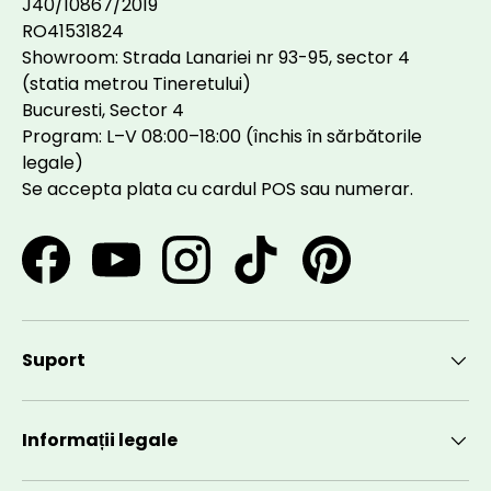
J40/10867/2019
RO41531824
Showroom: Strada Lanariei nr 93-95, sector 4
(statia metrou Tineretului)
Bucuresti, Sector 4
Program: L–V 08:00–18:00 (închis în sărbătorile
legale)
Se accepta plata cu cardul POS sau numerar.
Facebook
YouTube
Instagram
TikTok
Pinterest
Suport
Informații legale