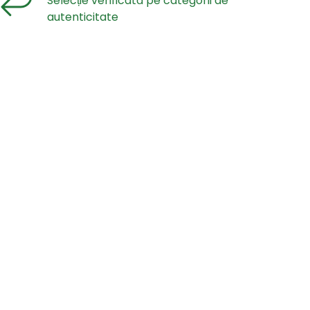
Selecție verificată pe categorii de
autenticitate