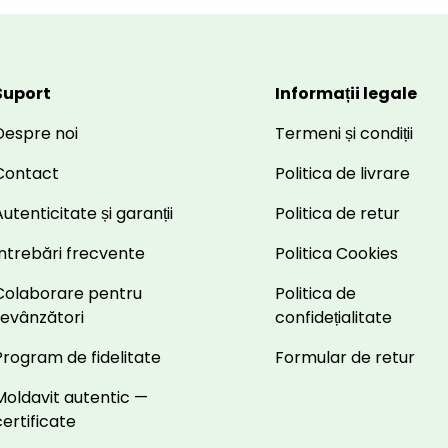
Suport
Informații legale
Despre noi
Termeni și condiții
Contact
Politica de livrare
utenticitate și garanții
Politica de retur
Întrebări frecvente
Politica Cookies
Colaborare pentru
Politica de
revânzători
confidețialitate
Program de fidelitate
Formular de retur
Moldavit autentic —
certificate