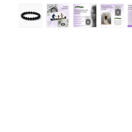
Încărcați imaginea 1 în vizualizarea galeriei
Încărcați imaginea 2 în vizualizar
Încărcați imaginea 3 
Încărcați