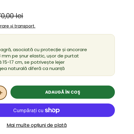
Preț obișnuit
ânzare
70,00 lei
ivrare și transport.
agră, asociată cu protecție și ancorare
 mm pe șnur elastic, ușor de purtat
 15-17 cm, se potrivește lejer
ea naturală diferă ca nuanță
ADAUGĂ ÎN COŞ
ITATEA
MĂRIȚI CANTITATEA
Mai multe opțiuni de plată