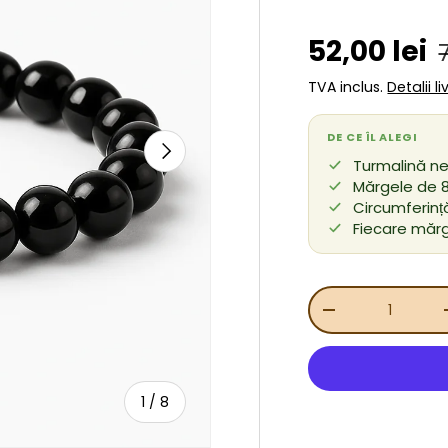
Preț de v
52,00 lei
TVA inclus.
Detalii l
DE CE ÎL ALEGI
URMĂTORUL
Turmalină ne
Mărgele de 8
Circumferință
Fiecare mărg
Cant.
REDUCEȚI CANT
de
1
/
8