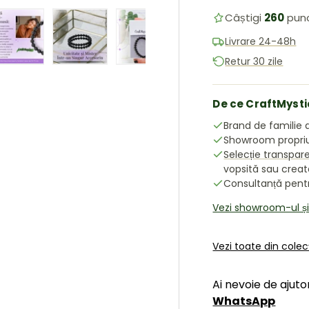
Câștigi
260
pun
Livrare 24-48h
Retur 30 zile
ea galeriei
în vizualizarea galeriei
 imaginea 4 în vizualizarea galeriei
Încărcați imaginea 5 în vizualizarea galeriei
Încărcați imaginea 6 în vizualizarea galeriei
Încărcați imaginea 7 în vizualiz
Încărcați imaginea 8
De ce CraftMysti
Brand de familie d
Showroom propriu 
Selecție transpar
vopsită sau crea
Consultanță pentru
Vezi showroom-ul ș
Vezi toate din colec
Ai nevoie de ajuto
WhatsApp