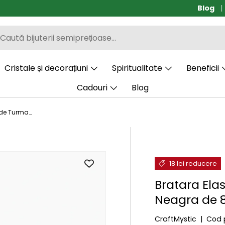
Blog
Transp
Cristale și decorațiuni
Spiritualitate
Beneficii
Cadouri
Blog
Bratara Elastica cu Margele de Turmalina Neagra de 8mm - Protectie si Echilibru
18 lei reducere
Bratara Ela
Neagra de 8
CraftMystic
|
Cod 