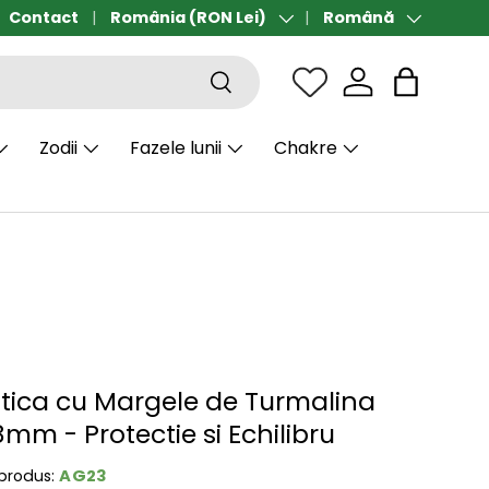
ort gratuit de la 190 lei
Contact
România (RON Lei)
Română
Țară/Regiune
Limbă
Căutare
Sac
Zodii
Fazele lunii
Chakre
stica cu Margele de Turmalina
mm - Protectie si Echilibru
AG23
produs: