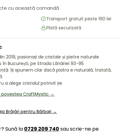
cte cu această comandă
Transport gratuit peste 190 lei
Plată securizată
area galeriei
 în vizualizarea galeriei
c
in 2019, pasionați de cristale și pietre naturale
în București, pe Strada Lânăriei 93-95
entă
: îți spunem clar dacă piatra e naturală, tratată,
tă
 a alege cristalul potrivit ție
i povestea CraftMystic →
ția Brățări pentru Bărbați →
r? Sună la
0729 209 740
sau scrie-ne pe