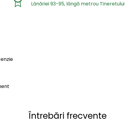
Lânăriei 93-95, lângă metrou Tineretului
cenzie
ment
Întrebări frecvente