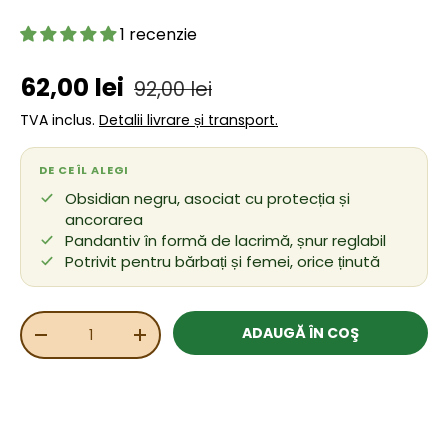
1 recenzie
Preț de vânzare
Preț obișnuit
62,00 lei
92,00 lei
TVA inclus.
Detalii livrare și transport.
DE CE ÎL ALEGI
Obsidian negru, asociat cu protecția și
ancorarea
Pandantiv în formă de lacrimă, șnur reglabil
Potrivit pentru bărbați și femei, orice ținută
Cant.
ADAUGĂ ÎN COŞ
REDUCEȚI CANTITATEA
MĂRIȚI CANTITATEA