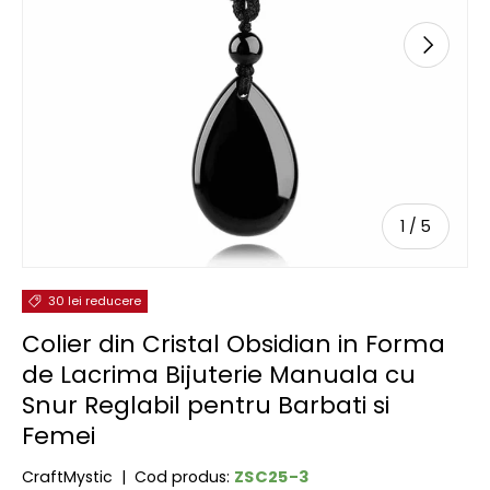
URMĂTOR
de
1
/
5
30 lei reducere
Colier din Cristal Obsidian in Forma
de Lacrima Bijuterie Manuala cu
Snur Reglabil pentru Barbati si
Femei
ZSC25-3
CraftMystic
|
Cod produs: