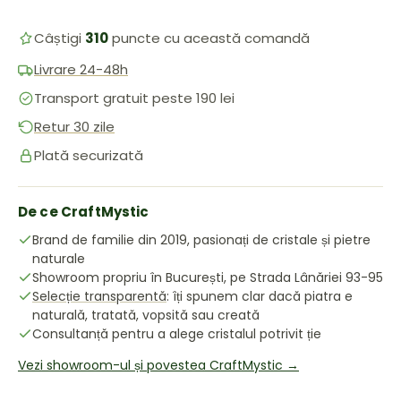
Câștigi
310
puncte cu această comandă
Livrare 24-48h
Transport gratuit peste 190 lei
Retur 30 zile
Plată securizată
De ce CraftMystic
Brand de familie din 2019, pasionați de cristale și pietre
naturale
Showroom propriu în București, pe Strada Lânăriei 93-95
Selecție transparentă
: îți spunem clar dacă piatra e
naturală, tratată, vopsită sau creată
Consultanță pentru a alege cristalul potrivit ție
Vezi showroom-ul și povestea CraftMystic →