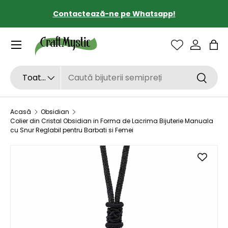
Contactează-ne pe Whatsapp!
SARI LA CONȚINUT
Sac
Căutare
Tipul de produs
Toate
Căutar
Acasă
Obsidian
Colier din Cristal Obsidian in Forma de Lacrima Bijuterie Manuala
cu Snur Reglabil pentru Barbati si Femei
SARI LA INFORMAȚIILE DESPRE PRODUS