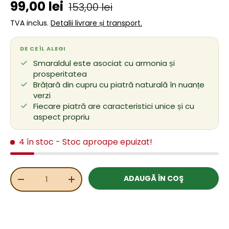
Preț de vânzare
Preț obișnuit
99,00 lei
153,00 lei
TVA inclus.
Detalii livrare și transport.
DE CE ÎL ALEGI
Smaraldul este asociat cu armonia și
prosperitatea
Brățară din cupru cu piatră naturală în nuanțe
verzi
Fiecare piatră are caracteristici unice și cu
aspect propriu
4 în stoc
- Stoc aproape epuizat!
Cant.
ADAUGĂ ÎN COŞ
REDUCEȚI CANTITATEA
MĂRIȚI CANTITATEA