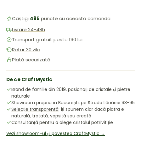
Câștigi
495
puncte cu această comandă
Livrare 24-48h
Transport gratuit peste 190 lei
Retur 30 zile
Plată securizată
De ce CraftMystic
Brand de familie din 2019, pasionați de cristale și pietre
naturale
Showroom propriu în București, pe Strada Lânăriei 93-95
Selecție transparentă
: îți spunem clar dacă piatra e
naturală, tratată, vopsită sau creată
Consultanță pentru a alege cristalul potrivit ție
Vezi showroom-ul și povestea CraftMystic →