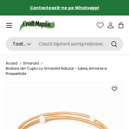
Contactează-ne pe Whatsapp!
SARI LA CONȚINUT
Sac
Căutare
Tipul de produs
Toate
Căutar
Acasă
Smarald
Bratara din Cupru cu Smarald Natural – Iubire, Armonie si
Prosperitate
SARI LA INFORMAȚIILE DESPRE PRODUS