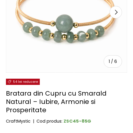
URMĂTOR
de
1
/
6
54 lei reducere
Bratara din Cupru cu Smarald
Natural – Iubire, Armonie si
Prosperitate
ZSC45-85G
CraftMystic
|
Cod produs: