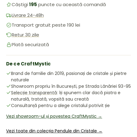
Câștigi
195
puncte cu această comandă
Livrare 24-48h
Transport gratuit peste 190 lei
Retur 30 zile
Plată securizată
De ce CraftMystic
Brand de familie din 2019, pasionați de cristale și pietre
naturale
Showroom propriu în București, pe Strada Lânăriei 93-95
Selecție transparentă
: îți spunem clar dacă piatra e
naturală, tratată, vopsită sau creată
Consultanță pentru a alege cristalul potrivit ție
Vezi showroom-ul și povestea CraftMystic →
Vezi toate din colecția Pendule din Cristale →