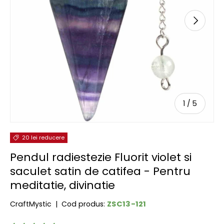
URMĂTOR
de
1
/
5
20 lei reducere
Pendul radiestezie Fluorit violet si
saculet satin de catifea - Pentru
meditatie, divinatie
ZSC13-121
CraftMystic
|
Cod produs: