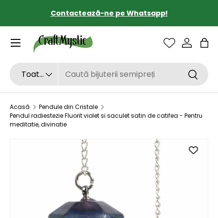
Contactează-ne pe Whatsapp!
SARI LA CONȚINUT
Sac
Căutare
Tipul de produs
Toate
Căutar
Acasă
Pendule din Cristale
Pendul radiestezie Fluorit violet si saculet satin de catifea - Pentru
meditatie, divinatie
SARI LA INFORMAȚIILE DESPRE PRODUS