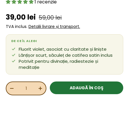
1 recenzie
Preț de vânzare
Preț obișnuit
39,00 lei
59,00 lei
TVA inclus.
Detalii livrare și transport.
DE CE ÎL ALEGI
Fluorit violet, asociat cu claritate și liniște
Lănțișor scurt, săculeț de catifea satin inclus
Potrivit pentru divinație, radiestezie și
meditație
Cant.
ADAUGĂ ÎN COŞ
REDUCEȚI CANTITATEA
MĂRIȚI CANTITATEA