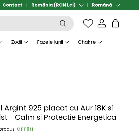
ort gratuit de la 190 lei
Contact
România (RON Lei)
Română
Țară/Regiune
Limbă
Căutare
Sac
Zodii
Fazele lunii
Chakre
il Argint 925 placat cu Aur 18K si
st - Calm si Protectie Energetica
CFT611
produs: