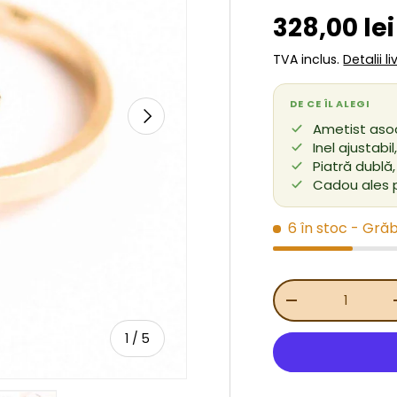
Preț de v
328,00 le
TVA inclus.
Detalii l
DE CE ÎL ALEGI
URMĂTORUL
Ametist asoc
Inel ajustabi
Piatră dublă
Cadou ales p
6 în stoc
- Grăb
Cant.
REDUCEȚI CANT
de
1
/
5