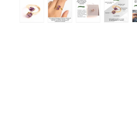
Încărcați imaginea 1 în vizualizarea galeriei
Încărcați imaginea 2 în vizualizar
Încărcați imaginea 3 
Încărcați