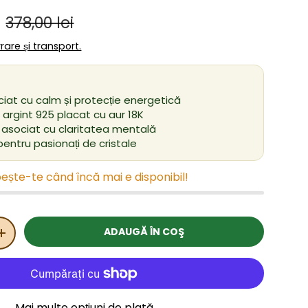
Preț obișnuit
ânzare
i
378,00 lei
ivrare și transport.
iat cu calm și protecție energetică
l, argint 925 placat cu aur 18K
, asociat cu claritatea mentală
entru pasionați de cristale
ește-te când încă mai e disponibil!
ADAUGĂ ÎN COŞ
ITATEA
MĂRIȚI CANTITATEA
Mai multe opțiuni de plată