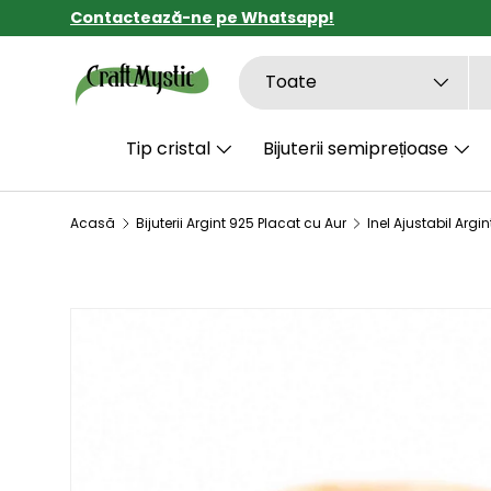
Contactează-ne pe Whatsapp!
SARI LA CONȚINUT
Căutare
Tipul de produs
Toate
Tip cristal
Bijuterii semiprețioase
Acasă
Bijuterii Argint 925 Placat cu Aur
SARI LA INFORMAȚIILE DESPRE PRODUS