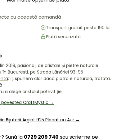
cte cu această comandă
Transport gratuit peste 190 lei
Plată securizată
c
in 2019, pasionați de cristale și pietre naturale
în București, pe Strada Lânăriei 93-95
entă
: îți spunem clar dacă piatra e naturală, tratată,
tă
 a alege cristalul potrivit ție
i povestea CraftMystic →
ia Bijuterii Argint 925 Placat cu Aur →
r? Sună la
0729 209 740
sau scrie-ne pe