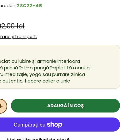
ZSC22-4B
produs:
Preț obișnuit
ânzare
92,00 lei
ivrare și transport.
ciat cu iubire și armonie interioară
ită prinsă într-o pungă împletită manual
ru meditație, yoga sau purtare zilnică
 autentic, fiecare colier e unic
ADAUGĂ ÎN COŞ
ITATEA
MĂRIȚI CANTITATEA