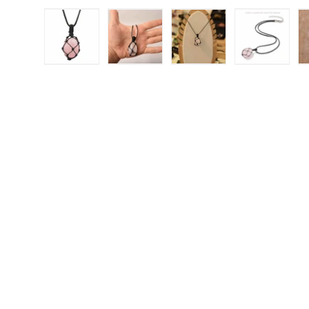
Încărcați imaginea 1 în vizualizarea galeriei
Încărcați imaginea 2 în vizualizar
Încărcați imaginea 3 
Încărcați