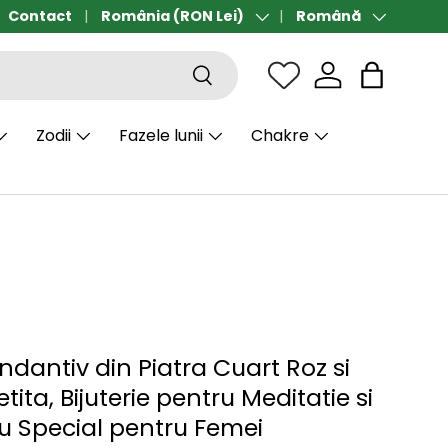
Contact
Transport gratuit de la 190 lei
România (RON Lei)
Română
Țară/Regiune
Limbă
Căutare
Sac
Zodii
Fazele lunii
Chakre
ndantiv din Piatra Cuart Roz si
tita, Bijuterie pentru Meditatie si
 Special pentru Femei