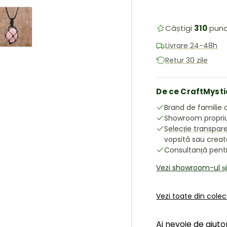
Câștigi
310
punc
Livrare 24-48h
ea galeriei
în vizualizarea galeriei
 imaginea 4 în vizualizarea galeriei
Încărcați imaginea 5 în vizualizarea galeriei
Retur 30 zile
De ce CraftMysti
Brand de familie d
Showroom propriu 
Selecție transpar
vopsită sau crea
Consultanță pentru
Vezi showroom-ul ș
Vezi toate din colec
Ai nevoie de ajuto