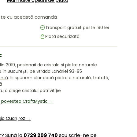
Mai multe opțiuni de plată
te cu această comandă
Transport gratuit peste 190 lei
Plată securizată
c
in 2019, pasionați de cristale și pietre naturale
în București, pe Strada Lânăriei 93-95
entă
: îți spunem clar dacă piatra e naturală, tratată,
tă
 a alege cristalul potrivit ție
i povestea CraftMystic →
ția Cuarț roz →
r? Sună la
0729 209 740
sau scrie-ne pe