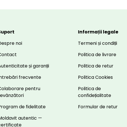
Suport
Informații legale
Despre noi
Termeni și condiții
Contact
Politica de livrare
utenticitate și garanții
Politica de retur
Întrebări frecvente
Politica Cookies
Colaborare pentru
Politica de
revânzători
confidețialitate
Program de fidelitate
Formular de retur
Moldavit autentic —
certificate