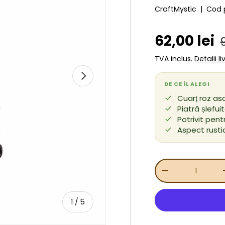
CraftMystic
|
Cod 
Preț de v
62,00 lei
TVA inclus.
Detalii l
URMĂTORUL
DE CE ÎL ALEGI
Cuarț roz aso
Piatră șlefu
Potrivit pent
Aspect rustic
Cant.
REDUCEȚI CANT
de
1
/
5