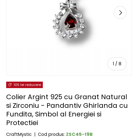
URMĂTOR
de
1
/
8
105 lei reducere
Colier Argint 925 cu Granat Natural
si Zirconiu - Pandantiv Ghirlanda cu
Fundita, Simbol al Energiei si
Protectiei
ZSC45-19B
CraftMystic
|
Cod produs: