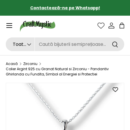
Contactează-ne pe Whatsapp!
SARI LA CONȚINUT
Sac
Căutare
Tipul de produs
Toate
Căutar
Acasă
Zirconiu
Colier Argint 925 cu Granat Natural si Zirconiu - Pandantiv
Ghirlanda cu Fundita, Simbol al Energiei si Protectiei
SARI LA INFORMAȚIILE DESPRE PRODUS