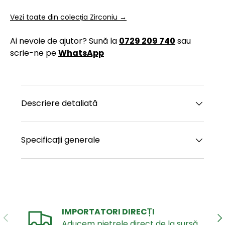
Vezi toate din colecția Zirconiu →
Ai nevoie de ajutor? Sună la
0729 209 740
sau
scrie-ne pe
WhatsApp
Descriere detaliată
Specificații generale
IMPORTATORI DIRECȚI
ANTERIOR
UR
Aducem pietrele direct de la sursă