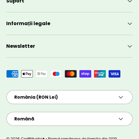
Suport
Informații legale
Newsletter
Metode de plată acceptate
Țară/Regiune
România (RON Lei)
Limbă
Română
© 2026 CraftMystic® • Brand românesc de familie din 2019