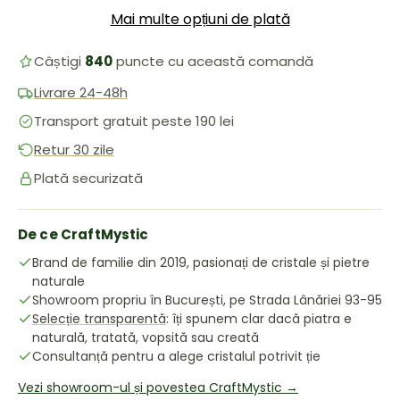
Mai multe opțiuni de plată
Câștigi
840
puncte cu această comandă
Livrare 24-48h
Transport gratuit peste 190 lei
Retur 30 zile
Plată securizată
De ce CraftMystic
Brand de familie din 2019, pasionați de cristale și pietre
naturale
Showroom propriu în București, pe Strada Lânăriei 93-95
Selecție transparentă
: îți spunem clar dacă piatra e
naturală, tratată, vopsită sau creată
Consultanță pentru a alege cristalul potrivit ție
Vezi showroom-ul și povestea CraftMystic →