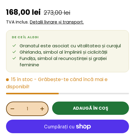
Preț de vânzare
Preț obișnuit
168,00 lei
273,00 lei
TVA inclus.
Detalii livrare și transport.
DE CE ÎL ALEGI
Granatul este asociat cu vitalitatea și curajul
Ghirlanda, simbol al împlinirii și ciclicității
Fundița, simbol al recunoștinței și grației
feminine
15 în stoc
- Grăbește-te când încă mai e
disponibil!
Cant.
ADAUGĂ ÎN COŞ
REDUCEȚI CANTITATEA
MĂRIȚI CANTITATEA