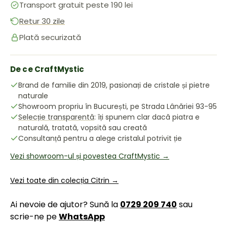
Transport gratuit peste 190 lei
Retur 30 zile
Plată securizată
De ce CraftMystic
Brand de familie din 2019, pasionați de cristale și pietre
naturale
Showroom propriu în București, pe Strada Lânăriei 93-95
Selecție transparentă
: îți spunem clar dacă piatra e
naturală, tratată, vopsită sau creată
Consultanță pentru a alege cristalul potrivit ție
Vezi showroom-ul și povestea CraftMystic →
Vezi toate din colecția Citrin →
Ai nevoie de ajutor? Sună la
0729 209 740
sau
scrie-ne pe
WhatsApp