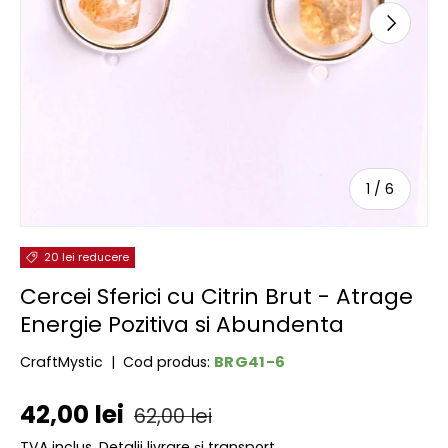
URMĂTOR
de
1
/
6
20 lei reducere
Cercei Sferici cu Citrin Brut - Atrage
Energie Pozitiva si Abundenta
BRG41-6
CraftMystic
|
Cod produs:
Preț de vânzare
Preț obișnuit
42,00 lei
62,00 lei
TVA inclus.
Detalii livrare și transport.