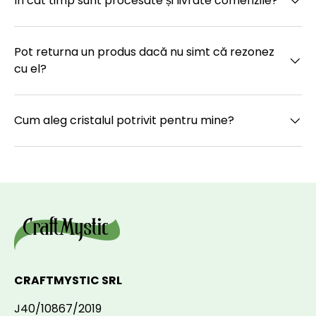
În cât timp sunt procesate și livrate comenzile?
Pot returna un produs dacă nu simt că rezonez
cu el?
Cum aleg cristalul potrivit pentru mine?
CRAFTMYSTIC SRL
J40/10867/2019