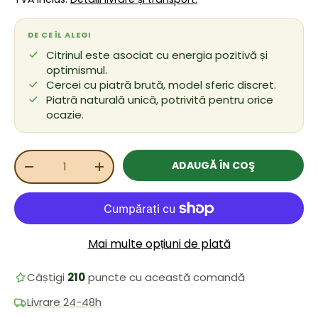
DE CE ÎL ALEGI
Citrinul este asociat cu energia pozitivă și
optimismul.
Cercei cu piatră brută, model sferic discret.
Piatră naturală unică, potrivită pentru orice
ocazie.
Cant.
ADAUGĂ ÎN COŞ
REDUCEȚI CANTITATEA
MĂRIȚI CANTITATEA
Mai multe opțiuni de plată
Câștigi
210
puncte cu această comandă
Livrare 24-48h