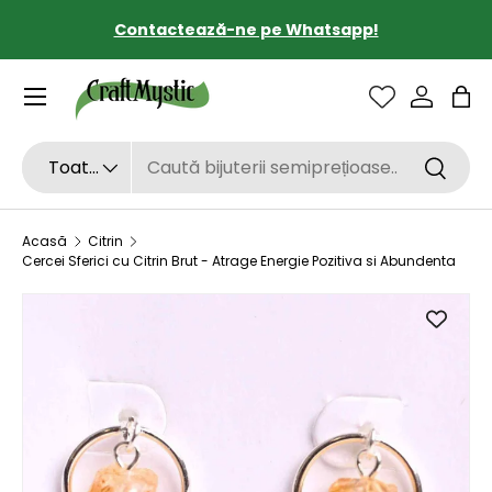
Contactează-ne pe Whatsapp!
SARI LA CONȚINUT
Sac
Căutare
Tipul de produs
Toate
Căutar
Acasă
Citrin
Cercei Sferici cu Citrin Brut - Atrage Energie Pozitiva si Abundenta
SARI LA INFORMAȚIILE DESPRE PRODUS