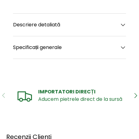
Descriere detaliată
Specificații generale
IMPORTATORI DIRECȚI
ANTERIOR
UR
Aducem pietrele direct de la sursă
Recenzii Clienți